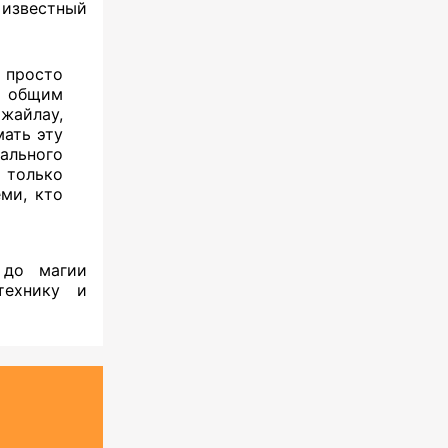
 известный
е просто
, общим
 жайлау,
мать эту
ального
только
ми, кто
 до магии
технику и