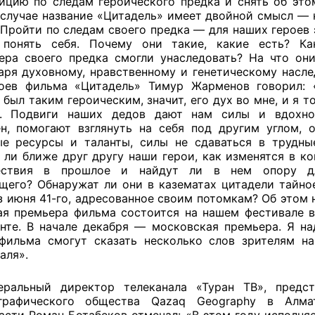
ицию по следам героического предка и снять об это
случае название «Цитадель» имеет двойной смысл — 
 Пройти по следам своего предка — для наших героев 
 понять себя. Почему они такие, какие есть? Ка
ера своего предка смогли унаследовать? На что он
аря духовному, нравственному и генетическому насл
роев фильма «Цитадель» Тимур Жарменов говорил: 
 был таким героическим, значит, его дух во мне, и я 
». Подвиги наших дедов дают нам силы и вдохно
н, помогают взглянуть на себя под другим углом, 
е ресурсы и таланты, силы не сдаваться в трудны
 ли ближе друг другу наши герои, как изменятся в ко
ествия в прошлое и найдут ли в нем опору д
щего? Обнаружат ли они в казематах цитадели тайно
з июня 41-го, адресованное своим потомкам? Об этом 
я премьера фильма состоится на нашем фестивале 
те. В начале декабря — московская премьера. Я на
фильма смогут сказать несколько слов зрителям н
аля».
еральный директор телеканала «Туран ТВ», предст
графического общества Qazaq Geography в Алма
асти Роман Ботабеков отмечал: «В этом году исполня