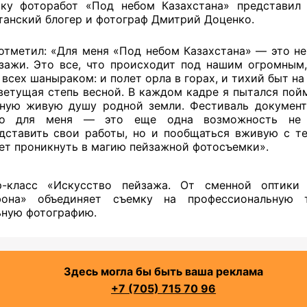
ку фоторабот «Под небом Казахстана» представил
танский блогер и фотограф Дмитрий Доценко.
отметил: ​«Для меня «Под небом Казахстана» — это н
зажи. Это все, что происходит под нашим огромным
 всех шаныраком: и полет орла в горах, и тихий быт на
ветущая степь весной. В каждом кадре я пытался пой
ную живую душу родной земли. Фестиваль документ
но для меня — это еще одна возможность не 
дставить свои работы, но и пообщаться вживую с те
ет проникнуть в магию пейзажной фотосъемки».
р-класс «Искусство пейзажа. От сменной оптики
фона» объединяет съемку на профессиональную 
ную фотографию.
Здесь могла бы быть ваша реклама
+7 (705) 715 70 96