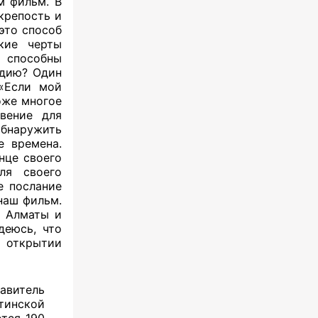
м фильм. В
крепость и
это способ
кие черты
и способны
едию? Один
«Если мой
тоже многое
вение для
обнаружить
е времена.
нце своего
ля своего
е послание
наш фильм.
в Алматы и
деюсь, что
а открытии
авитель
тинской
ется 190