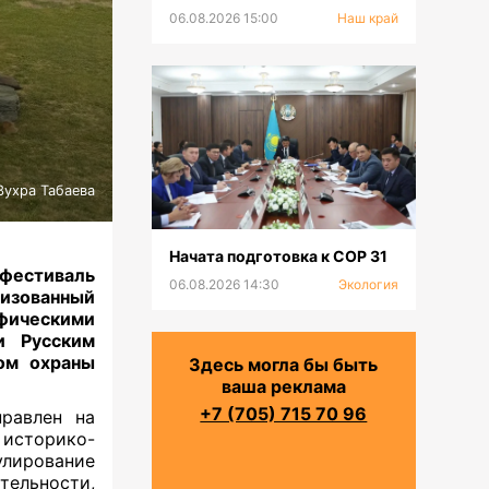
природному заповеднику 50
06.08.2026 15:00
Наш край
лет
Зухра Табаева
Начата подготовка к СОР 31
естиваль
06.08.2026 14:30
Экология
низованный
ическими
и Русским
ом охраны
Здесь могла бы быть
ваша реклама
+7 (705) 715 70 96
равлен на
историко-
улирование
ельности,