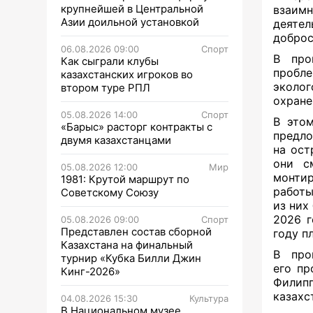
крупнейшей в Центральной
взаимн
Азии доильной установкой
деяте
доброс
06.08.2026 09:00
Спорт
В про
Как сыграли клубы
пробле
казахстанских игроков во
эколог
втором туре РПЛ
охране
05.08.2026 14:00
Спорт
В этом
«Барыс» расторг контракты с
предло
двумя казахстанцами
на ост
они с
05.08.2026 12:00
Мир
монтир
1981: Крутой маршрут по
работы
Советскому Союзу
из них
2026 г
05.08.2026 09:00
Спорт
Представлен состав сборной
году п
Казахстана на финальный
В про
турнир «Кубка Билли Джин
его пр
Кинг-2026»
Филипп
казахс
04.08.2026 15:30
Культура
В Национальном музее