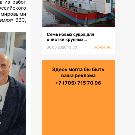
а из работ
ссийского
 мировыми
емля» ВВС,
Семь новых судов для
очистки крупных
водохранилищ и каналов
06.08.2026 13:30
Экология
будут предоставлены
филиалам РГП «Казводхоз»
Здесь могла бы быть
ваша реклама
+7 (705) 715 70 96