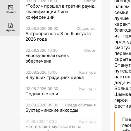
экспед
03.08.2026 11:00
Спорт
«Тобол» прошел в третий раунд
нашем 
квалификации Лиги
семья.
Номер
конференций
лучше
характ
03.08.2026 09:00
Общество
благод
Архив
Астропрогноз с 3 по 9 августа
из ге
2026 года
прадед
смогу
02.08.2026 10:30
Спорт
переме
Еврокубковая осень
скрыты
обеспечена
Станут
путеш
02.08.2026 10:00
Культура
настоя
В лучших традициях цирка
деда и
Больша
02.08.2026 09:30
Культура
Подвиг в степи
Шымкен
герои 
02.08.2026 09:00
Среда обитания
фестив
Бухтарминские аккорды
Ген
01.08.2026 13:30
Культура
гео
Что делают музыканты на
обл