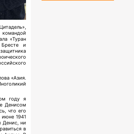
итадель»,
командой
ала «Туран
 Бресте и
защитника
роического
сийского
ова «Азия.
ноголикий
ом году я
ле Денисом
ь, что его
 июне 1941
 Денис, ни
равиться в