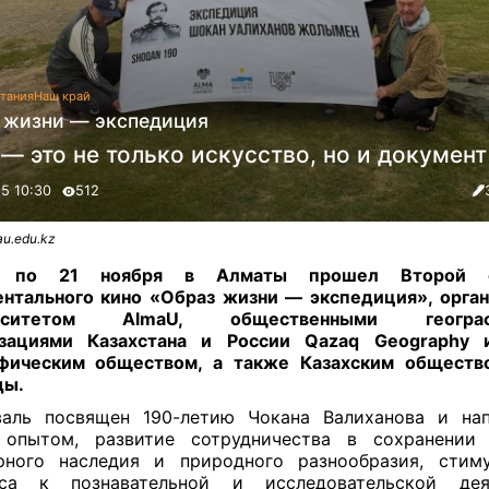
тания
Наш край
 жизни — экспедиция
— это не только искусство, но и документ
25 10:30
512
u.edu.kz
 по 21 ноября в Алматы прошел Второй ф
нтального кино «Образ жизни — экспедиция», орга
ерситетом AlmaU, общественными географ
изациями Казахстана и России Qazaq Geography 
афическим обществом, а также Казахским обществ
ды.
валь посвящен 190-летию Чокана Валиханова и нап
 опытом, развитие сотрудничества в сохранении 
рного наследия и природного разнообразия, стим
еса к познавательной и исследовательской деят