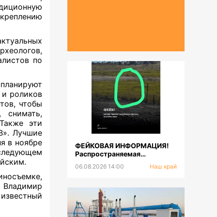
едиционную
креплению
ктуальных
рхеологов,
алистов по
 планируют
 и роликов
тов, чтобы
 снимать,
 Также эти
В». Лучшие
я в ноябре
ФЕЙКОВАЯ ИНФОРМАЦИЯ!
 следующем
Распространяемая
ийским.
фотография тигра не
06.08.2026 14:00
Наш край
соответствует
носъемке,
действительности
к Владимир
 известный