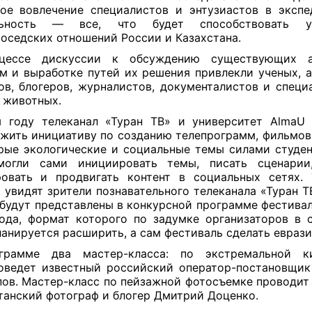
ое вовлечение специалистов и энтузиастов в эксп
льность — все, что будет способствовать у
оседских отношений России и Казахстана.
цессе дискуссии к обсуждению существующих а
м и выработке путей их решения привлекли ученых, а
ов, блогеров, журналистов, документалистов и специ
 животных.
 году телеканал «Туран ТВ» и университет AlmaU
жить инициативу по созданию телепрограмм, фильмов
рые экологические и социальные темы силами студен
могли сами инициировать темы, писать сценарии,
овать и продвигать контент в социальных сетях.
 увидят зрители познавательного телеканала «Туран Т
 будут представлены в конкурсной программе фестивал
ода, формат которого по задумке организаторов в
ланируется расширить, а сам фестиваль сделать евраз
грамме два мастер-класса: по экстремальной ки
оведет известный российский оператор-постановщи
ов. Мастер-класс по пейзажной фотосъемке проводит
танский фотограф и блогер Дмитрий Доценко.