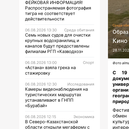
ФЕЙКОВАЯ ИНФОРМАЦИЯ!
Распространяемая фотография
тигра не соответствует
действительности
Среда оби
06.08.2026 13:30
Среда обитания
Образ
Семь новых судов для очистки
Кино 
крупных водохранилищ и
каналов будут предоставлены
28.11.20
филиалам РГП «Казводхоз»
06.08.2026 13:00
Спорт
Фото alma
«Астана» взяла грека на
С 19
стажировку
докуме
унив
06.08.2026 12:30
Исследования
Камеры видеонаблюдения на
орган
туристических маршрутах
геогр
устанавливают в ГНПП
приро
«Бурабай»
Фести
обмен
06.08.2026 12:15
Экономика
культу
В Северо-Казахстанской
области открыли мегаферму с
интер