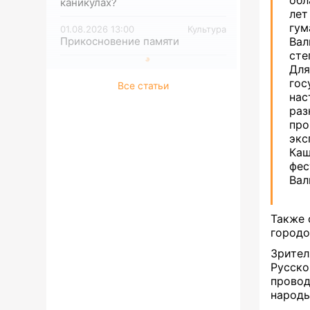
каникулах?
ле
гум
01.08.2026 13:00
Культура
Вал
Прикосновение памяти
сте
Для
гос
Все статьи
нас
раз
про
экс
Каш
фе
Вал
Также 
городо
Зрите
Русско
провод
народы