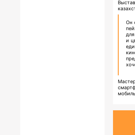
Выстав
казахс
Он 
пей
для
и ц
еди
ки
пре
хоч
Масте
смарт
мобиль