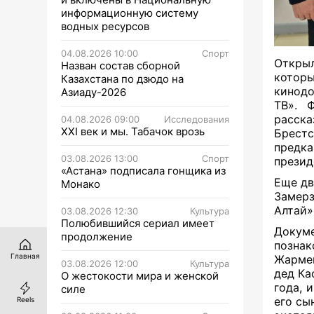
информационную систему
водных ресурсов
04.08.2026 10:00
Спорт
Откры
Назван состав сборной
котор
Казахстана по дзюдо на
кинодо
Азиаду-2026
ТВ». 
расск
04.08.2026 09:00
Исследования
XXI век и мы. Табачок врозь
Брестс
предк
03.08.2026 13:00
Спорт
презид
«Астана» подписала гонщика из
Еще дв
Монако
Замер
Алтай»
03.08.2026 12:30
Культура
Полюбившийся сериал имеет
Докум
продолжение
познак
Главная
Жармен
03.08.2026 12:00
Культура
дед Ка
О жестокости мира и женской
года, 
силе
его сы
Reels