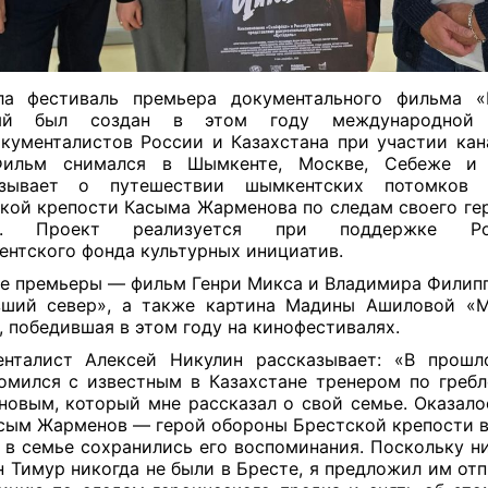
ла фестиваль премьера документального фильма «Ц
ый был создан в этом году международной 
кументалистов России и Казахстана при участии кан
Фильм снимался в Шымкенте, Москве, Себеже и
азывает о путешествии шымкентских потомков 
кой крепости Касыма Жарменова по следам своего ге
а. Проект реализуется при поддержке Рос
ентского фонда культурных инициатив.
е премьеры — фильм Генри Микса и Владимира Филипп
зший север», а также картина Мадины Ашиловой «М
, победившая в этом году на кинофестивалях.
енталист Алексей Никулин рассказывает: «В прошл
омился с известным в Казахстане тренером по греб
овым, который мне рассказал о свой семье. Оказалос
сым Жарменов — герой обороны Брестской крепости в
и в семье сохранились его воспоминания. Поскольку ни
н Тимур никогда не были в Бресте, я предложил им отп