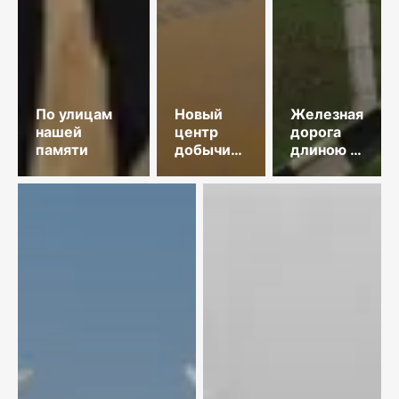
По улицам
Новый
Железная
нашей
центр
дорога
памяти
добычи
длиною в
меди
35 лет