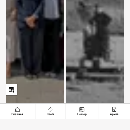
Главная
Reels
Номер
Архив
Аэропорт Алматы
Горный король из