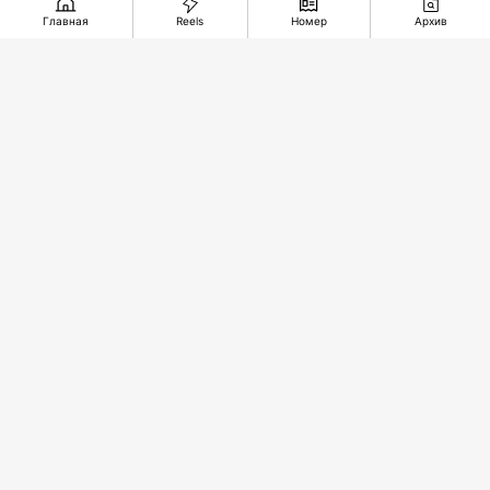
Главная
Reels
Номер
Архив
По улицам
Новый
Железная
нашей
центр
дорога
памяти
добычи
длиною в
меди
35 лет