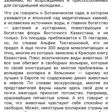
забвению, но возрожденных и приспособленных
для сегодняшней молодежи...
Что уж говорить о Ботаническом саде, в котором
уживаются и японский сад медитативных камней,
и исламские источники воды, и главное богатство
— растения и кустарники, повествующие о
богатстве флоры Восточного Казахстана, и не
только. Его площадь приближается к 15 гектарам,
но, по словам Альфии Токтасыновой, это не
предел. А еще почти 300 видов млекопитающих и
птиц, многие из которых занесены в Красную книгу
Казахстана. Плюс экзотические виды животных. И
все они обитают в свободных вольерах, которые
по своей конструкции во многом приближены к
вольерам зоопарка в Хельсинки — одному из
лучших в Европе по содержанию диких животных
в неволе. По словам экскурсовода, многие из
представителей фауны нашли здесь свой дом и
почти ежегодно приносят потомство. Например,
красивейшие пятнистые олени. А это говорит о
том, что животные чувствуют себя спокойно и
свободно. Может, некоторым зоопаркам страны не