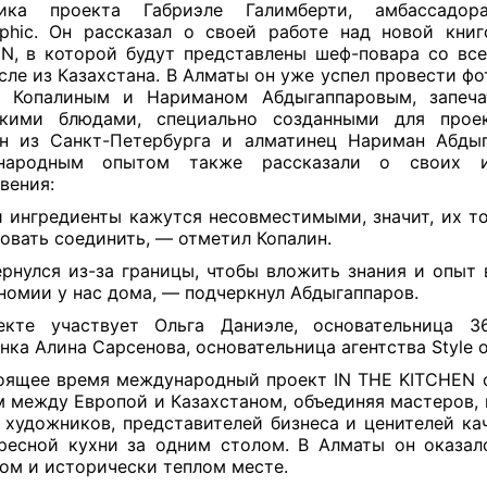
ника проекта Габриэле Галимберти, амбассадора
phic. Он рассказал о своей работе над новой кни
N, в которой будут представлены шеф-повара со все
сле из Казахстана. В Алматы он уже успел провести фо
 Копалиным и Нариманом Абдыгаппаровым, запеча
скими блюдами, специально созданными для прое
н из Санкт-Петербурга и алматинец Нариман Абды
народным опытом также рассказали о своих и
вения:
 ингредиенты кажутся несовместимыми, значит, их т
овать соединить, — отметил Копалин.
рнулся из-за границы, чтобы вложить знания и опыт 
номии у нас дома, — подчеркнул Абдыгаппаров.
екте участвует Ольга Даниэле, основательница 3
нка Алина Сарсенова, основательница агентства Style o
оящее время международный проект IN THE KITCHEN 
 между Европой и Казахстаном, объединяя мастеров, 
 художников, представителей бизнеса и ценителей ка
ресной кухни за одним столом. В Алматы он оказал
ом и исторически теплом месте.