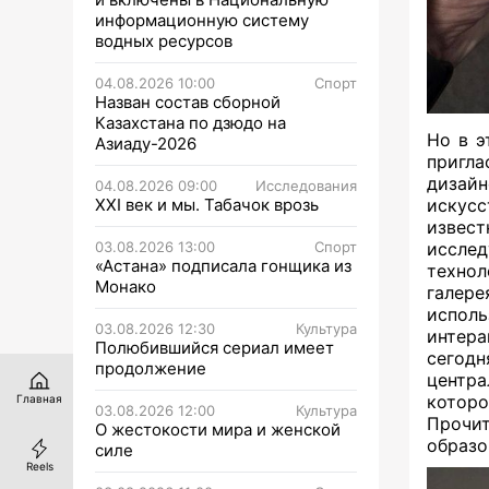
информационную систему
водных ресурсов
04.08.2026 10:00
Спорт
Назван состав сборной
Казахстана по дзюдо на
Но в э
Азиаду-2026
пригл
дизай
04.08.2026 09:00
Исследования
XXI век и мы. Табачок врозь
искус
извес
03.08.2026 13:00
Спорт
иссле
«Астана» подписала гонщика из
технол
Монако
галере
испол
03.08.2026 12:30
Культура
интера
Полюбившийся сериал имеет
сегодн
продолжение
центр
котор
Главная
03.08.2026 12:00
Культура
Прочит
О жестокости мира и женской
образо
силе
Reels