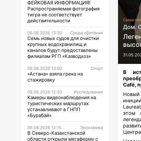
ФЕЙКОВАЯ ИНФОРМАЦИЯ!
Распространяемая фотография
тигра не соответствует
действительности
Среда оби
Дом. 
06.08.2026 13:30
Среда обитания
Леге
Семь новых судов для очистки
высо
крупных водохранилищ и
каналов будут предоставлены
31.05.20
филиалам РГП «Казводхоз»
06.08.2026 13:00
Спорт
В ист
«Астана» взяла грека на
преобр
стажировку
Café, 
06.08.2026 12:30
Исследования
Новый 
Камеры видеонаблюдения на
иници
туристических маршрутах
Laurea
устанавливают в ГНПП
этом 
«Бурабай»
леген
развит
06.08.2026 12:15
Экономика
Центра
В Северо-Казахстанской
области открыли мегаферму с