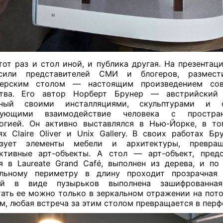
тот раз и стол иной, и публика другая. На презентац
асили представителей СМИ и блогеров, размес
нерским столом — настоящим произведением сов
ства. Его автор Норберт Брунер — австрийский 
тный своими инсталляциями, скульптурами и о
дующими взаимодействие человека с простра
огией. Он активно выставлялся в Нью-Йорке, в т
ях Claire Oliver и Unix Gallery. В своих работах Бр
ьзует элементы мебели и архитектуры, превр
ктивные арт-объекты. А стол — арт-объект, пред
я в Laureate Grand Café, выполнен из дерева, и по
альному периметру в длину проходит прозрачная 
ой в виде пузырьков выполнена зашифрованная
ать ее можно только в зеркальном отражении на пото
м, любая встреча за этим столом превращается в пер