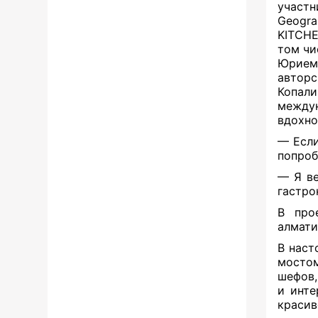
участ
Geogra
KITCHE
том чи
Юрием
автор
Копали
между
вдохно
— Если
попроб
— Я ве
гастро
В про
алмати
В наст
мостом
шефов,
и инте
красив