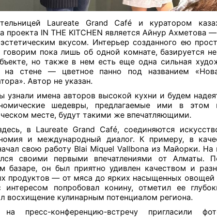
тельницей Laureate Grand Café и куратором каза
а проекта IN THE KITCHEN является Айнур Ахметова —
эстетическим вкусом. Интерьер созданного ею прост
 говорим пока лишь об одной комнате, базируется не
бъекте, но также в нем есть еще одна сильная худо
а на стене — цветное панно под названием «Нов
тора». Автор не указан.
ы узнали имена авторов высокой кухни и будем надеят
ономические шедевры, предлагаемые ими в этом 
ческом месте, будут такими же впечатляющими.
здесь, в Laureate Grand Café, соединяются искусств
номия и международный диалог. К примеру, в кач
начал свою работу Blai Miquel Vallbona из Майорки. На
ился своими первыми впечатлениями от Алматы. П
м базаре, он был приятно удивлен качеством и раз
х продуктов — от мяса до ярких насыщенных овощей 
 интересом попробовал конину, отметил ее глубо
л восхищение кулинарным потенциалом региона.
 на пресс-конференцию-встречу пригласили фо