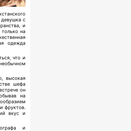
хстанского
 девушка с
ранства, и
 только на
жественная
ая одежда
ься, что и
необычном
о, высокая
естве шефа
 встрече он
обывав на
нообразием
и фруктов.
кий вкус и
тографа и