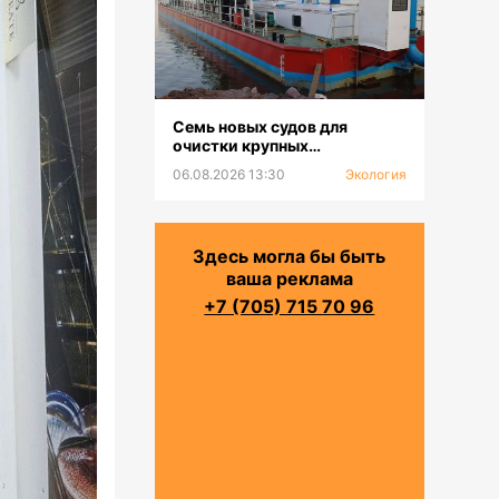
Семь новых судов для
очистки крупных
водохранилищ и каналов
06.08.2026 13:30
Экология
будут предоставлены
филиалам РГП «Казводхоз»
Здесь могла бы быть
ваша реклама
+7 (705) 715 70 96