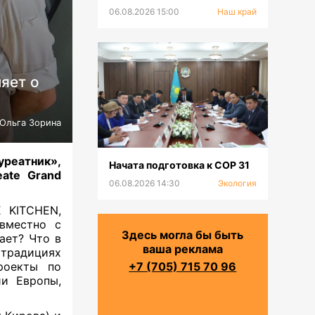
природному заповеднику 50
06.08.2026 15:00
Наш край
лет
яет о
Ольга Зорина
реатник»,
Начата подготовка к СОР 31
eate Grand
06.08.2026 14:30
Экология
E KITCHEN,
вместно с
Здесь могла бы быть
ает? Что в
ваша реклама
традициях
роекты по
+7 (705) 715 70 96
ии Европы,