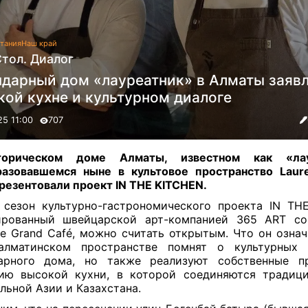
тания
Наш край
Стол. Диалог
ндарный дом «лауреатник» в Алматы заявл
кой кухне и культурном диалоге
25 11:00
707
орическом доме Алматы, известном как «лау
азовавшемся ныне в культовое пространство Laur
презентовали проект IN THE KITCHEN
.
сезон культурно-гастрономического проекта IN TH
ированный швейцарской арт-компанией 365 ART со
te Grand Café, можно считать открытым. Что он означ
алматинском пространстве помнят о культурных 
дарного дома, но также реализуют собственные п
ию высокой кухни, в которой соединяются традиц
льной Азии и Казахстана.