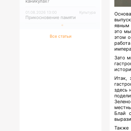
каникулах?
01.08.2026 13:00
Культура
Основа
Прикосновение памяти
выпуск
явным 
это мы
Все статьи
этом о
работ
импера
Зато м
гастр
истори
Итак, 
гастро
здесь 
подел
Зелено
местны
Блай с
вырази
Также