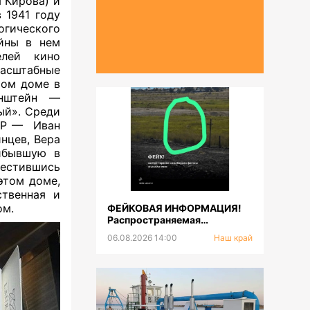
 Кирова) и
 1941 году
гического
ойны в нем
елей кино
асштабные
том доме в
енштейн —
ый». Среди
СР —
Иван
нцев, Вера
ибывшую в
местившись
этом доме,
твенная и
ом.
ФЕЙКОВАЯ ИНФОРМАЦИЯ!
Распространяемая
фотография тигра не
06.08.2026 14:00
Наш край
соответствует
действительности