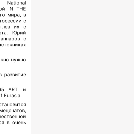
 National
гой IN THE
го мира, в
тосессии с
тлев их с
кта. Юрий
гаппаров с
сточниках
очно нужно
в развитие
65 ART, и
f Еurasia.
становится
меценатов,
чественной
ся в очень