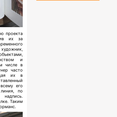
ию проекта
тив их за
ременного
художник,
бъектами,
нством и
ом числе в
унер часто
ащая их в
ставленный
 всему его
линия, по
 надпись.
лке. Таким
форманс.