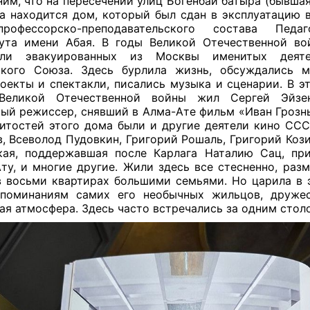
им, что на пересечении улиц Богенбай батыра (бывшая
а находится дом, который был сдан в эксплуатацию в
рофессорско-преподавательского состава Педаго
ута имени Абая. В годы Великой Отечественной в
или эвакуированных из Москвы именитых деят
ского Союза. Здесь бурлила жизнь, обсуждались м
оекты и спектакли, писались музыка и сценарии. В э
Великой Отечественной войны жил Сергей Эйз
ый режиссер, снявший в Алма-Ате фильм «Иван Грозн
итостей этого дома были и другие деятели кино СС
, Всеволод Пудовкин, Григорий Рошаль, Григорий Кози
кая, поддержавшая после Карлага Наталию Сац, пр
ту, и многие другие. Жили здесь все стесненно, раз
в восьми квартирах большими семьями. Но царила в 
споминаниям самих его необычных жильцов, дружес
ая атмосфера. Здесь часто встречались за одним стол