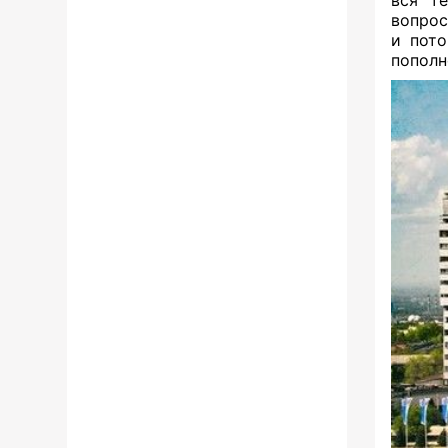
вся те
вопрос
и пото
пополн