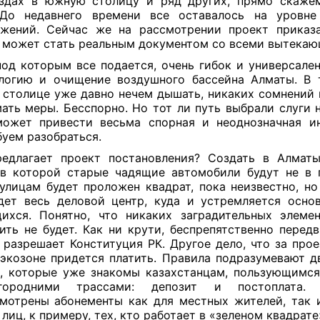
здах в южную столицу и ряд других, прямо скаже
 До недавнего времени все оставалось на уровне
жений. Сейчас же на рассмотрении проект приказ
 может стать реальным документом со всеми вытека
под которым все подается, очень гибок и универсале
логию и очищение воздушного бассейна Алматы. В 
столице уже давно нечем дышать, никаких сомнений 
ать меры. Бесспорно. Но тот ли путь выбрали слуги н
ожет привести весьма спорная и неоднозначная и
уем разобраться.
едлагает проект постановления? Создать в Алмат
 в которой старые чадящие автомобили будут не в 
улицам будет проложен квадрат, пока неизвестно, но
дет весь деловой центр, куда и устремляется осно
ихся. Понятно, что никаких заградительных элеме
ить не будет. Как ни крути, беспрепятственно передв
 разрешает Конституция РК. Другое дело, что за прое
экозоне придется платить. Правила подразумевают д
, которые уже знакомы казахстанцам, пользующимс
городними трассами: депозит и постоплата.
мотрены абонементы как для местных жителей, так 
 лиц, к примеру, тех, кто работает в «зеленом квадрате