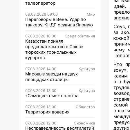
на въе
телеоператор
идей.
предло
08.08.2026 09:00
Мир
вполне
Переговоры в Вене. Удар по
танкеру. КНДР осудила Японию
Соус, 
за эко
07.08.2026 16:00
Среда обитания
южной 
Казахстан принял
приним
председательство в Союзе
чему м
тюркских горнолыжных
Попроб
курортов
Что пр
07.08.2026 14:00
Культура
зону»,
Мировые звезды на двух
каким 
площадках столицы
это бу
трудящ
07.08.2026 13:30
Культура
возвод
«Самоцветные» полотна
стране
самой 
07.08.2026 13:00
Общество
оплаты
Территория доверия
между
предус
07.08.2026 12:30
Экономика
других
Несправедливость десятилетий