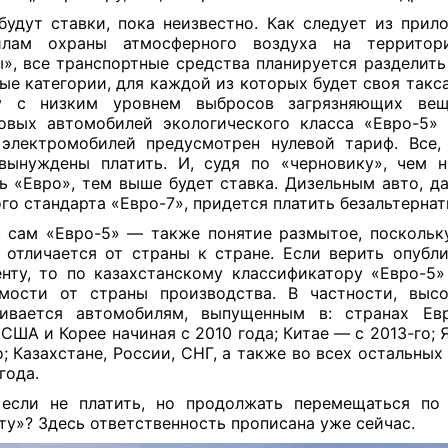
будут ставки, пока неизвестно. Как следует из прил
илам охраны атмосферного воздуха на территор
», все транспортные средства планируется разделить
ые категории, для каждой из которых будет своя такса
у с низким уровнем выбросов загрязняющих вещ
овых автомобилей экологического класса «Евро-5»
электромобилей предусмотрен нулевой тариф. Все,
вынуждены платить. И, судя по «черновику», чем 
ь «Евро», тем выше будет ставка. Дизельным авто, д
го стандарта «Евро-7», придется платить безальтернат
, сам «Евро-5» — также понятие размытое, поскольк
 отличается от страны к стране. Если верить опубл
нту, то по казахстанскому классификатору «Евро-5»
мости от страны производства. В частности, выс
аивается автомобилям, выпущенным в: странах Евр
 США и Корее начиная с 2010 года; Китае — с 2013-го;
о; Казахстане, России, СНГ, а также во всех остальны
года.
если не платить, но продолжать перемещаться по
ту»? Здесь ответственность прописана уже сейчас.