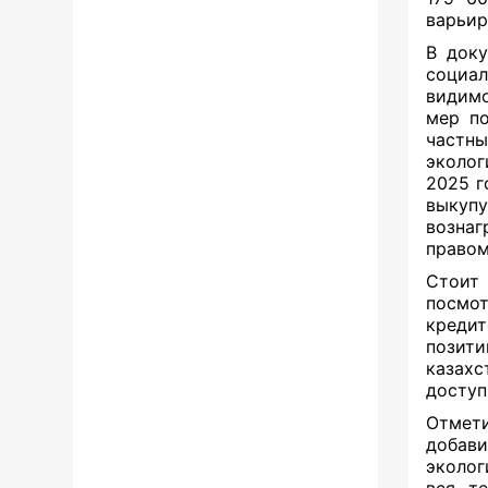
варьир
В доку
социал
видимо
мер по
частн
эколог
2025 г
выкуп
вознаг
правом
Стоит
посмот
кредит
позити
казах
доступ
Отмети
добав
эколог