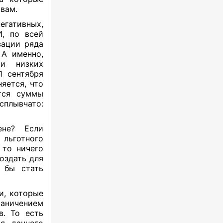
вам.
егативных,
И, по всей
зации ряда
 А именно,
ки низких
1 сентября
яется, что
тся суммы
сплывчато:
ене? Если
 льготного
 то ничего
оздать для
 бы стать
и, которые
аничением
в. То есть