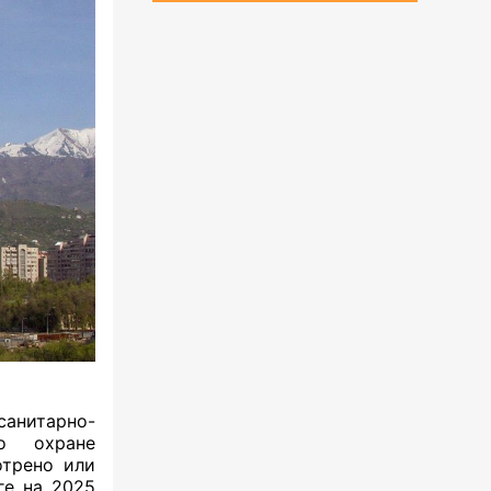
санитарно-
по охране
отрено или
ге на 2025