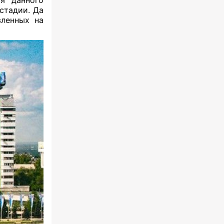
ся данного
стадии. Да
вленных на