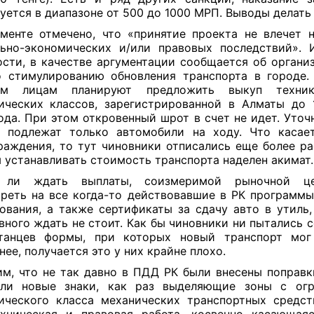
уется в диапазоне от 500 до 1000 МРП. Выводы делать 
менте отмечено, что «принятие проекта не влечет н
ьно-экономических и/или правовых последствий». 
сти, в качестве аргументации сообщается об органи
 стимулированию обновления транспорта в городе.
ым лицам планируют предложить выкуп техни
ических классов, зарегистрированной в Алматы до 
ода. При этом откровенный шрот в счет не идет. Уточн
у подлежат только автомобили на ходу. Что касае
раждения, то тут чиновники отписались еще более ра
 устанавливать стоимость транспорта наделен акимат.
 ли ждать выплаты, соизмеримой рыночной ц
реть на все когда-то действовавшие в РК программы
ования, а также сертификаты за сдачу авто в утиль,
вного ждать не стоит. Как бы чиновники ни пытались с
станцев формы, при которых новый транспорт мог
нее, получается это у них крайне плохо.
м, что не так давно в ПДД РК были внесены поправк
или новые знаки, как раз выделяющие зоны с огр
ического класса механических транспортных средст