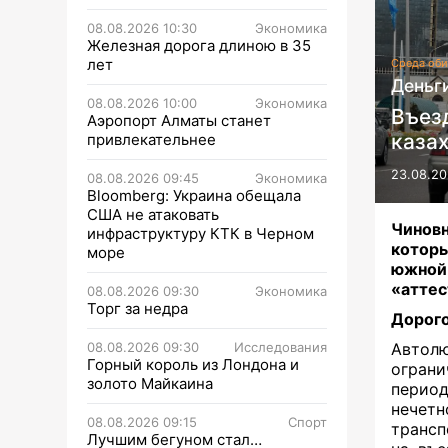
08.08.2026 10:30
Экономика
Железная дорога длиною в 35
лет
Среда оби
Деньги
08.08.2026 10:00
Экономика
Въез
Аэропорт Алматы станет
каза
привлекательнее
23.08.20
08.08.2026 09:45
Экономика
Bloomberg: Украина обещала
США не атаковать
Чинов
инфраструктуру КТК в Черном
котор
море
южной 
«аттес
08.08.2026 09:30
Экономика
Торг за недра
Дорого
08.08.2026 09:30
Исследования
Автол
Горный король из Лондона и
огран
золото Майкаина
период
нечетн
08.08.2026 09:15
Спорт
трансп
Лучшим бегуном стал…