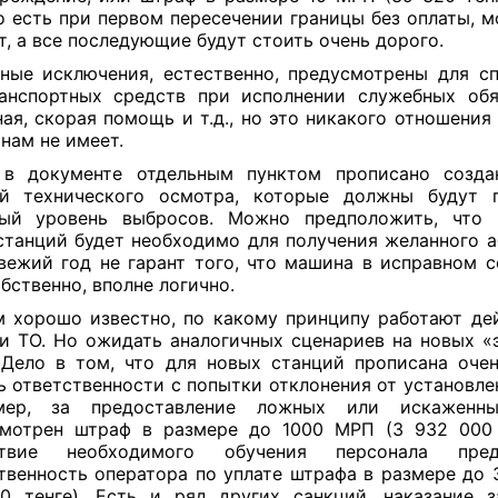
То есть при первом пересечении границы без оплаты, м
т, а все последующие будут стоить очень дорого.
ные исключения, естественно, предусмотрены для с
анспортных средств при исполнении служебных обя
ая, скорая помощь и т.д., но это никакого отношения
нам не имеет.
 в документе отдельным пунктом прописано созда
ий технического осмотра, которые должны будут п
ный уровень выбросов. Можно предположить, что 
станций будет необходимо для получения желанного а
вежий год не гарант того, что машина в исправном 
обственно, вполне логично.
 хорошо известно, по какому принципу работают д
и ТО. Но ожидать аналогичных сценариев на новых «
 Дело в том, что для новых станций прописана оче
ь ответственности с попытки отклонения от установле
мер, за предоставление ложных или искаженн
мотрен штраф в размере до 1000 МРП (3 932 000 
ствие необходимого обучения персонала пред
твенность оператора по уплате штрафа в размере до 
0 тенге). Есть и ряд других санкций, наказание 