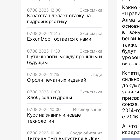
Какие 
07.08.2026 12:00
Экономика
«Прав
Казахстан делает ставку на
Алматы
гидроэнергетику
основн
в зон
07.08.2026 11:45
Экономика
бензин
ExxonMobil остается с нами!
также 
будут 
07.08.2026 11:30
Экономика
Пути-дороги: между прошлым и
уровен
будущим
высоко
Кстати
07.08.2026 11:15
Люди
сильно
О роли печатных изданий
докуме
зависи
07.08.2026 11:00
Экономика
Хлеб, вода и дроны
присв
союза,
07.08.2026 10:30
Исследования
2014-г
Курс на знания и новые
с 2016 
технологии
А что 
квадра
07.08.2026 10:00
Среда обитания
Тигрицу Үміт выпустили в Иле-