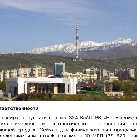
тветственности
планируют пустить статью 324 КоАП РК «Нарушение 
миологических и экологических требований 
ющей среды». Сейчас для физических лиц предусм
реждение, или штраф в размере 10 МРП (39 320 тен