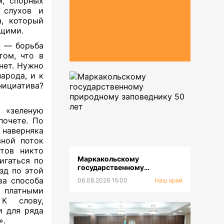
м, спорных
 слухов и
а, который
ющими.
н — борьба
том, что в
нет. Нужно
арода, и к
нициатива?
ы «зеленую
почете. По
 наверняка
вной поток
нтов никто
Маркакольскому
игаться по
государственному
зд по этой
природному заповеднику 50
ва способа
06.08.2026 15:00
Наш край
лет
я платными
 К слову,
и для ряда
».