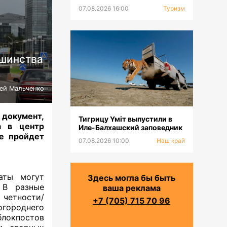
тюркских горнолыжных
07.08.2026 16:00
Туризм
курортов
ьшинства
ей Мальченко
документ,
Тигрицу Үміт выпустили в
а в центр
Иле-Балхашский заповедник
не пройдет
07.08.2026 10:00
Наш край
аты могут
Здесь могла бы быть
 В разные
ваша реклама
 четности/
+7 (705) 715 70 96
огороднего
блокпостов