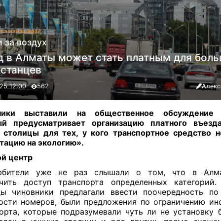
тания
Наш край
 за воздух
д в Алматы может стать платным для бол
хстанцев
25 12:00
562
Алекс
ники выставили на общественное обсуждение 
ый предусматривает организацию платного въезд
столицы для тех, у кого транспортное средство 
тацию на экологию»
.
й центр
юбители уже не раз слышали о том, что в Алм
ичить доступ транспорта определенных категорий.
ы чиновники предлагали ввести поочередность по
ости номеров, были предложения по ограничению ин
орта, которые подразумевали чуть ли не установку 