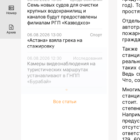
Семь новых судов для очистки
год). 
крупных водохранилищ и
простя
Номер
каналов будут предоставлены
Отдель
филиалам РГП «Казводхоз»
автотр
пожарн
Архив
06.08.2026 13:00
Спорт
гражда
«Астана» взяла грека на
стажировку
Также
станц
06.08.2026 12:30
Исследования
реаль
Камеры видеонаблюдения на
таких 
туристических маршрутах
Ведь с
устанавливают в ГНПП
Что, с
«Бурабай»
Многим
станци
Все статьи
стоит.
степен
Напри
предус
отсут
ответс
179 60