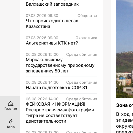
Балхашский заповедник
07.08.2026 09:30
Общество
Что происходит в лесах
Казахстана
07.08.2026 09:00
Экономика
Альтернативы КТК нет?
06.08.2026 15:00
Среда обитания
Маркакольскому
государственному природному
заповеднику 50 лет
06.08.2026 14:30
Среда обитания
Начата подготовка к СОР 31
06.08.2026 14:00
Среда обитания
ФЕЙКОВАЯ ИНФОРМАЦИЯ!
Зона о
Главная
Распространяемая фотография
В ход 
тигра не соответствует
эпиде
действительности
окружа
Reels
предуп
06.08.2026 13:30
Среда обитания