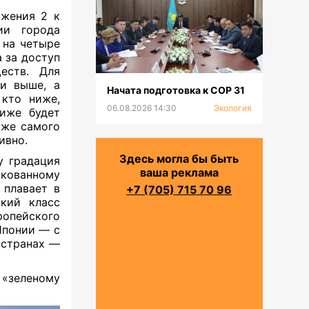
ожения 2 к
ии города
 на четыре
 за доступ
еств. Для
 и выше, а
Начата подготовка к СОР 31
 кто ниже,
06.08.2026 14:30
Экология
ниже будет
аже самого
ивно.
Здесь могла бы быть
у градация
ваша реклама
икованному
 плавает в
+7 (705) 715 70 96
окий класс
опейского
 Японии — с
х странах —
 «зеленому