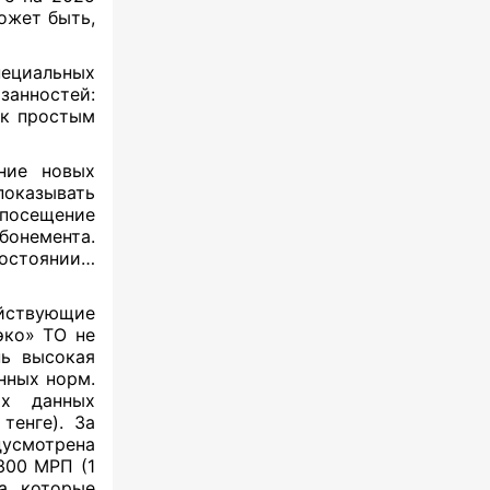
ожет быть,
пециальных
занностей:
 к простым
ние новых
оказывать
посещение
бонемента.
состоянии…
ействующие
эко» ТО не
нь высокая
нных норм.
ых данных
тенге). За
усмотрена
300 МРП (1
за которые