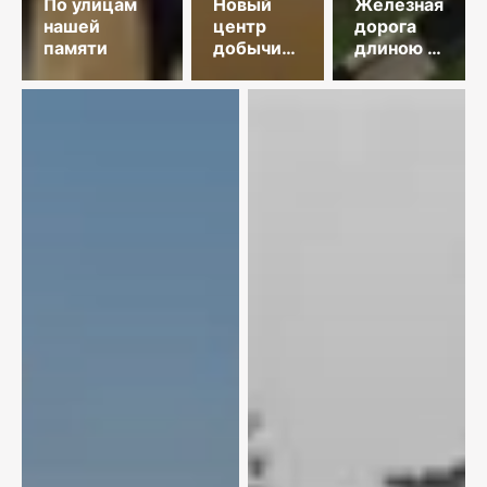
По улицам
Новый
Железная
нашей
центр
дорога
памяти
добычи
длиною в
меди
35 лет