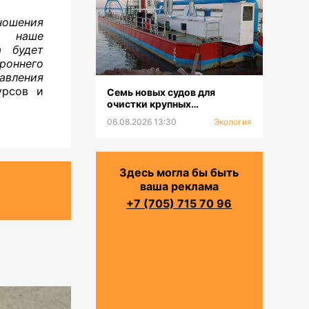
ошения
м наше
а будет
роннего
авления
урсов и
Семь новых судов для
очистки крупных
водохранилищ и каналов
06.08.2026 13:30
Экология
будут предоставлены
филиалам РГП «Казводхоз»
Здесь могла бы быть
ваша реклама
+7 (705) 715 70 96