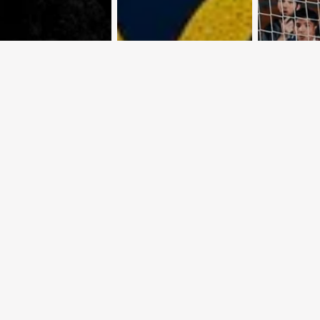
 Крутой
Астропрогноз с
Евроку
рут по
3 по 9 августа
осень
тскому Союзу
2026 года
обеспе