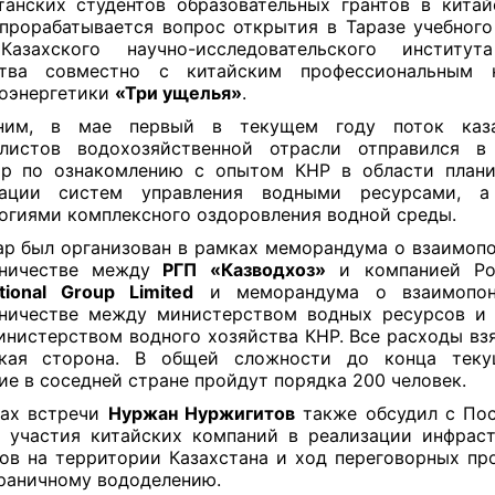
танских студентов образовательных грантов в китай
прорабатывается вопрос открытия в Таразе учебного
Казахского научно-исследовательского институт
ства совместно с китайским профессиональным 
оэнергетики
«Три ущелья»
.
ним, в мае первый в текущем году поток каза
алистов водохозяйственной отрасли отправился в
ар по ознакомлению с опытом КНР в области плани
зации систем управления водными ресурсами, 
огиями комплексного оздоровления водной среды.
р был организован в рамках меморандума о взаимоп
дничестве между
РГП «Казводхоз»
и компанией P
ational Group Limited
и меморандума о взаимопон
ничестве между министерством водных ресурсов и
инистерством водного хозяйства КНР. Все расходы взя
ская сторона. В общей сложности до конца теку
ие в соседней стране пройдут порядка 200 человек.
ках встречи
Нуржан Нуржигитов
также обсудил с По
 участия китайских компаний в реализации инфрас
ов на территории Казахстана и ход переговорных пр
раничному вододелению.