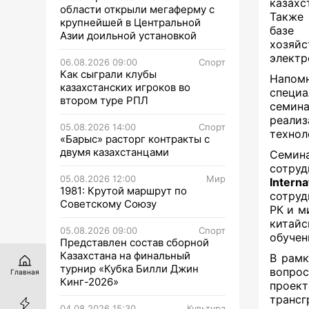
казахс
области открыли мегаферму с
Также 
крупнейшей в Центральной
базе 
Азии доильной установкой
хозяй
электр
06.08.2026 09:00
Спорт
Как сыграли клубы
Напом
казахстанских игроков во
специ
втором туре РПЛ
семин
реали
05.08.2026 14:00
Спорт
технол
«Барыс» расторг контракты с
двумя казахстанцами
Семина
сотру
05.08.2026 12:00
Мир
Intern
1981: Крутой маршрут по
сотруд
Советскому Союзу
РК и м
китай
05.08.2026 09:00
Спорт
обучен
Представлен состав сборной
Казахстана на финальный
В рам
турнир «Кубка Билли Джин
вопрос
Главная
Кинг-2026»
проект
трансг
04.08.2026 15:30
Культура