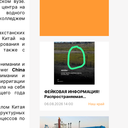
ском вузе.
 центра на
а водного
колледжем
хстанских
 Китай на
рования и
а также с
онимании и
ower
China
имании и
 ирригации
ла на себя
ФЕЙКОВАЯ ИНФОРМАЦИЯ!
щего года
Распространяемая
фотография тигра не
06.08.2026 14:00
Наш край
соответствует
слом Китая
действительности
труктурных
оцессов по