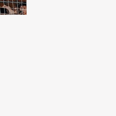
бковая
чена