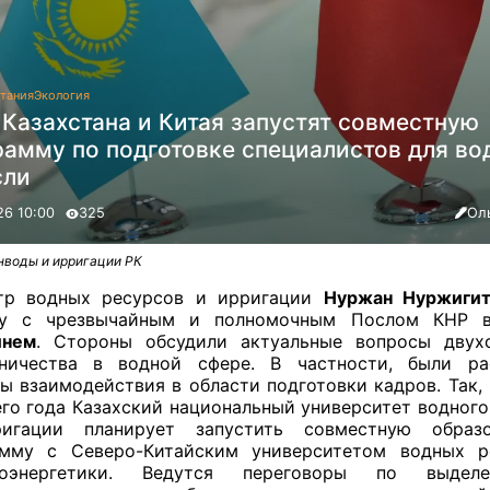
тания
Экология
 Казахстана и Китая запустят совместную
рамму по подготовке специалистов для во
сли
26 10:00
325
Ол
нводы и ирригации РК
тр водных ресурсов и ирригации
Нуржан Нуржигит
чу с чрезвычайным и полномочным Послом КНР
инем
. Стороны обсудили актуальные вопросы двухс
дничества в водной сфере. В частности, были ра
ы взаимодействия в области подготовки кадров. Так, 
го года Казахский национальный университет водного
игации планирует запустить совместную образо
амму с Северо-Китайским университетом водных р
роэнергетики. Ведутся переговоры по выдел