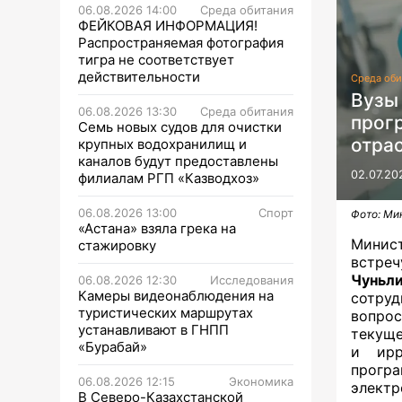
06.08.2026 14:00
Среда обитания
ФЕЙКОВАЯ ИНФОРМАЦИЯ!
Распространяемая фотография
тигра не соответствует
действительности
Среда оби
Вузы
06.08.2026 13:30
Среда обитания
прог
Семь новых судов для очистки
отра
крупных водохранилищ и
каналов будут предоставлены
02.07.20
филиалам РГП «Казводхоз»
06.08.2026 13:00
Спорт
Фото: Ми
«Астана» взяла грека на
Минис
стажировку
встре
Чуньл
06.08.2026 12:30
Исследования
Камеры видеонаблюдения на
сотру
туристических маршрутах
вопрос
устанавливают в ГНПП
текуще
«Бурабай»
и ирр
прогр
06.08.2026 12:15
Экономика
элект
В Северо-Казахстанской