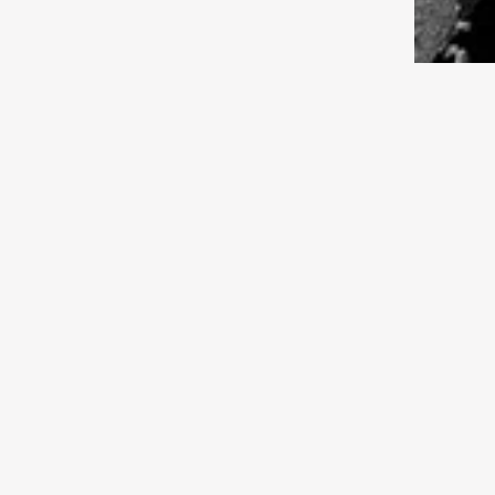
Что делают музыканты на
каникулах?
01.08.2026 13:00
Культура
Прикосновение памяти
1981:
марш
Сове