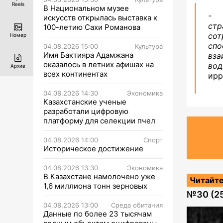
Reels
В Национальном музее
- 
искусств открылась выставка к
ст
100-летию Сахи Романова
сот
Номер
сп
04.08.2026 15:00
Культура
Имя Бактияра Адамжана
вза
оказалось в летних афишах на
вод
Архив
всех континентах
ирр
04.08.2026 14:30
Экономика
Казахстанские ученые
разработали цифровую
платформу для селекции пчел
04.08.2026 14:00
Спорт
Историческое достижение
04.08.2026 13:30
Экономика
В Казахстане намолочено уже
Читайте
1,6 миллиона тонн зерновых
№
30 (2
04.08.2026 13:00
Среда обитания
Данные по более 23 тысячам