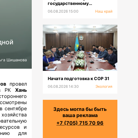
государственному
природному заповеднику 50
06.08.2026 15:00
Наш край
лет
дной
ьга Шишанова
Начата подготовка к СОР 31
ов
провел
06.08.2026 14:30
Экология
 в РК
Хань
тороннего
ссмотрены
в сентябре
Здесь могла бы быть
 хозяйства
ваша реклама
вательную
+7 (705) 715 70 96
есурсов и
ению для