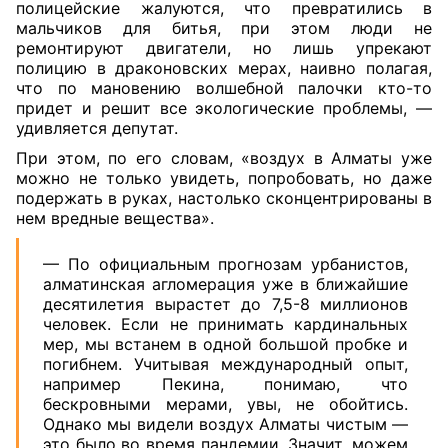
полицейские жалуются, что превратились в
мальчиков для битья, при этом люди не
ремонтируют двигатели, но лишь упрекают
полицию в драконовских мерах, наивно полагая,
что по мановению волшебной палочки кто-то
придет и решит все экологические проблемы, —
удивляется депутат.
При этом, по его словам, «воздух в Алматы уже
можно не только увидеть, попробовать, но даже
подержать в руках, настолько сконцентрированы в
нем вредные вещества».
— По официальным прогнозам урбанистов,
алматинская агломерация уже в ближайшие
десятилетия вырастет до 7,5-8 миллионов
человек. Если не принимать кардинальных
мер, мы встанем в одной большой пробке и
погибнем. Учитывая международный опыт,
например Пекина, понимаю, что
бескровными мерами, увы, не обойтись.
Однако мы видели воздух Алматы чистым —
это было во время пандемии. Значит, можем