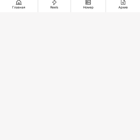
Казахстан
Главная
Reels
Номер
Архив
«Самоцветные»
Несправедливость
делает
полотна
десятилетий
ставку на
гидроэнергети