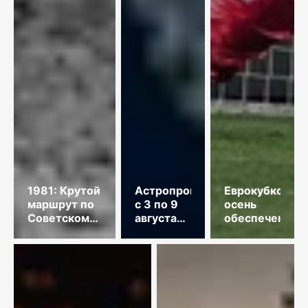
1981: Крутой
Астропрогноз
Еврокубковая
маршрут по
с 3 по 9
осень
Советскому
августа
обеспечена
Союзу
2026
года