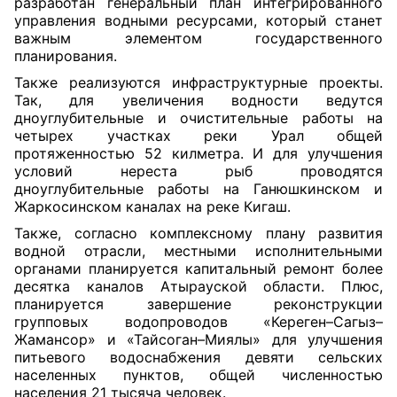
разработан генеральный план интегрированного
управления водными ресурсами, который станет
важным элементом государственного
планирования.
Также реализуются инфраструктурные проекты.
Так, для увеличения водности ведутся
дноуглубительные и очистительные работы на
четырех участках реки Урал общей
протяженностью 52 килметра. И для улучшения
условий нереста рыб проводятся
дноуглубительные работы на Ганюшкинском и
Жаркосинском каналах на реке Кигаш.
Также, согласно комплексному плану развития
водной отрасли, местными исполнительными
органами планируется капитальный ремонт более
десятка каналов Атырауской области. Плюс,
планируется завершение реконструкции
групповых водопроводов «Кереген–Сагыз–
Жамансор» и «Тайсоган–Миялы» для улучшения
питьевого водоснабжения девяти сельских
населенных пунктов, общей численностью
населения 21 тысяча человек.