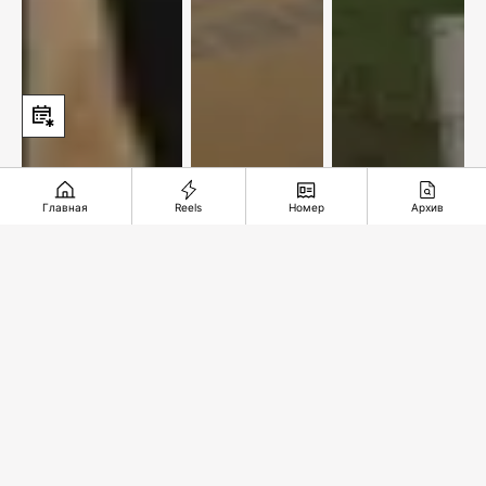
Главная
Reels
Номер
Архив
По улицам
Новый
Железная
нашей
центр
дорога
памяти
добычи
длиною в
меди
35 лет