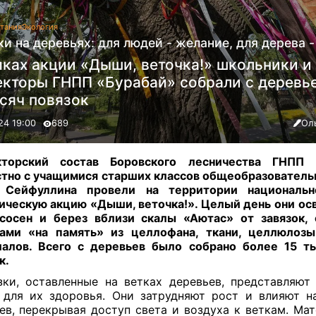
тания
Экология
и на деревьях: для людей - желание, для дерева -
мках акции «Дыши, веточка!» школьники и
екторы ГНПП «Бурабай» собрали с деревь
сяч повязок
24 19:00
689
Ол
кторский состав Боровского лесничества ГНПП 
тно с учащимися старших классов общеобразовател
 Сейфуллина провели на территории национальн
ическую акцию «Дыши, веточка!». Целый день они о
сосен и берез вблизи скалы «Аютас» от завязок,
тами «на память» из целлофана, ткани, целлюлозы
алов. Всего с деревьев было собрано более 15 т
к.
зки, оставленные на ветках деревьев, представляют
 для их здоровья. Они затрудняют рост и влияют н
ев, перекрывая доступ света и воздуха к веткам. Мат