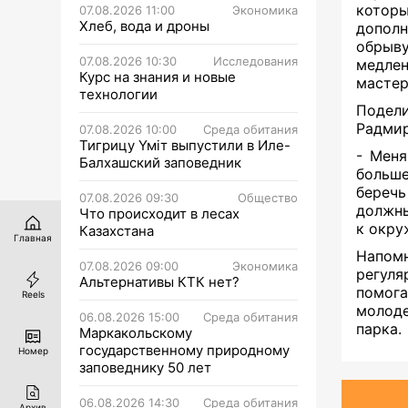
котор
07.08.2026 11:00
Экономика
Хлеб, вода и дроны
дополн
обрыву
07.08.2026 10:30
Исследования
медлен
Курс на знания и новые
мастер
технологии
Подели
Радмир
07.08.2026 10:00
Среда обитания
Тигрицу Үміт выпустили в Иле-
- Меня
Балхашский заповедник
больше
беречь
07.08.2026 09:30
Общество
должны
Что происходит в лесах
к окру
Казахстана
Главная
Напомн
07.08.2026 09:00
Экономика
регуля
Альтернативы КТК нет?
помога
Reels
молоде
06.08.2026 15:00
Среда обитания
парка.
Маркакольскому
государственному природному
Номер
заповеднику 50 лет
06.08.2026 14:30
Среда обитания
Архив