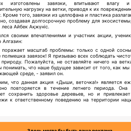
ых изготовлены завязки, впитывают влагу и
ительную нагрузку на ветки, приводя к их повреждени
. Кроме того, завязки из целлофана и пластика разлаг
но, создавая долгосрочную проблему для экосистемы,
 леса Айбек Ақжүніс.
лся своими впечатлениями и участник акции, ученик
 Алгазин:
 поражает масштаб проблемы: только с одной сосн
 полмешка завязок! Я призываю всех соблюдать чистот
 природу. Пожалуйста, не оставляйте ничего на ветк
 понимать, что наше будущее зависит от того, как мы
жающей среде, - заявил он.
им, что данная акция «Дыши, веточка!» является еж
рно повторяется в течение летнего периода. Она
ет сохранить здоровье деревьев, но и привлекае
жи к ответственному поведению на территории нац
Здесь могла бы быть ваша реклама