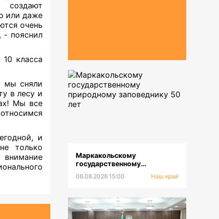
 создают
ю или даже
аются очень
 - пояснил
 10 класса
ы мы сняли
у в лесу и
ах! Мы все
 относимся
егодной, и
 не только
Маркакольскому
т внимание
государственному
ионального
природному заповеднику 50
06.08.2026 15:00
Наш край
лет