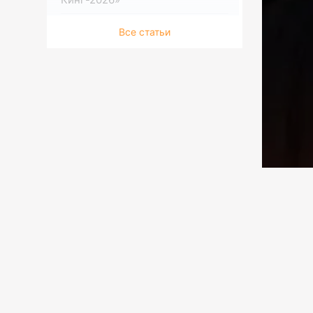
04.08.2026 15:30
Культура
Все статьи
В Национальном музее
искусств открылась выставка к
100-летию Сахи Романова
04.08.2026 15:00
Культура
Имя Бактияра Адамжана
оказалось в летних афишах на
всех континентах
04.08.2026 14:30
Экономика
Казахстанские ученые
разработали цифровую
платформу для селекции пчел
04.08.2026 14:00
Спорт
Историческое достижение
04.08.2026 13:30
Экономика
В Казахстане намолочено уже
1,6 миллиона тонн зерновых
Миров
двух