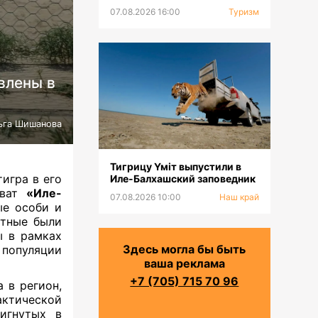
тюркских горнолыжных
07.08.2026 16:00
Туризм
курортов
влены в
ьга Шишанова
Тигрицу Үміт выпустили в
игра в его
Иле-Балхашский заповедник
рват
«Иле-
07.08.2026 10:00
Наш край
ые особи и
отные были
ы в рамках
Здесь могла бы быть
популяции
ваша реклама
+7 (705) 715 70 96
 в регион,
рактической
игнутых в