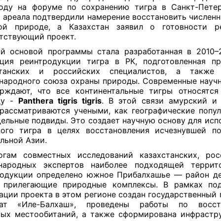
оду на форуме по сохранению тигра в Санкт-Петер
 ареала подтвердили намерение восстановить численн
ой природе, а Казахстан заявил о готовности ре
тствующий проект.
й основой программы стала разработанная в 2010–
ция реинтродукции тигра в РК, подготовленная п
станских и российских специалистов, а также 
ародного союза охраны природы. Современные науч
рждают, что все континентальные тигры относятс
ду -
Panthera tigris tigris
. В этой связи амурский и
рассматриваются учеными, как географические попул
дельные подвиды. Это создает научную основу для исп
ого тигра в целях восстановления исчезнувшей п
льной Азии.
огам совместных исследований казахстанских, рос
народных экспертов наиболее подходящей террит
одукции определено южное Прибалхашье — район д
 прилегающие природные комплексы. В рамках под
ации проекта в этом регионе создан государственный
ват «Иле-Балхаш», проведены работы по восст
ых местообитаний, а также сформирована инфрастр