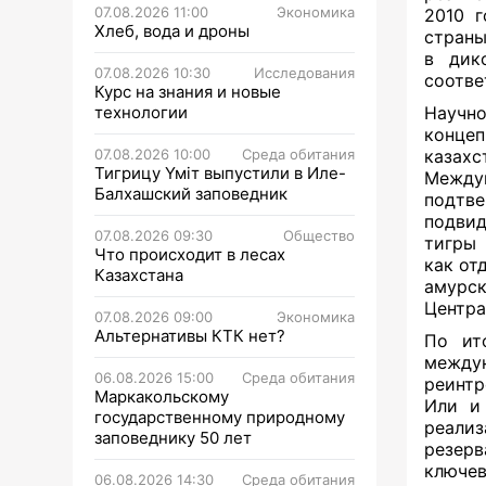
07.08.2026 11:00
Экономика
2010 г
Хлеб, вода и дроны
страны
в дик
07.08.2026 10:30
Исследования
соотве
Курс на знания и новые
технологии
Научно
концеп
07.08.2026 10:00
Среда обитания
казах
Тигрицу Үміт выпустили в Иле-
Междун
Балхашский заповедник
подтве
подви
07.08.2026 09:30
Общество
тигры 
Что происходит в лесах
как от
Казахстана
амурск
Центра
07.08.2026 09:00
Экономика
Альтернативы КТК нет?
По ит
между
06.08.2026 15:00
Среда обитания
реинтр
Маркакольскому
Или и
государственному природному
реализ
заповеднику 50 лет
резер
ключев
06.08.2026 14:30
Среда обитания