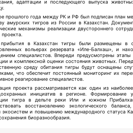
жания, адаптации и последующего выпуска животны
у.
ре прошлого года между РК и РФ был подписан план м
зу амурских тигров из России в Казахстан. Докумен
ческие механизмы реализации двустороннего сотруд
 проекта.
 прибытия в Казахстан тигры были размещены в с
овленных вольерах резервата «Иле-Балхаш», и нах
ением специалистов. Впереди предусмотрены этапы 
ции и комплексной оценки состояния животных. Пере
ственную среду обитания тигры будут оснащены сп
ками, что обеспечит постоянный мониторинг их пер
ивное реагирование специалистов.
ация проекта рассматривается как один из наиболе
доохранных инициатив в регионе. Формирование у
яции тигра в дельте реки Или и южном Прибалха
ствовать восстановлению экологического баланса
 экосистем и повышению международного статуса Ка
сохранения биоразнообразия.