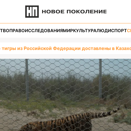
ТВО
ПРАВО
ИССЛЕДОВАНИЯ
МИР
КУЛЬТУРА
ЛЮДИ
СПОРТ
С
 тигры из Российской Федерации доставлены в Казах