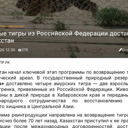
тания
Экология
ые тигры из Российской Федерации доста
хстан
26 12:30
376
Ол
ПР РК
тан начал ключевой этап программы по возвращению т
ический ареал. В государственный природный резе
ш»
доставлено четыре амурских тигра — две взросл
гренка, привезенные из Российской Федерации. Жив
ены в дикой природе в Хабаровском крае и передан
народного сотрудничества по восстановлению 
го хищника в Центральной Азии.
мма реинтродукции направлена на возвращение тигра
 исчез более 70 лет назад. Казахстан приступил к ее п
зации после международных договоренностей, дост