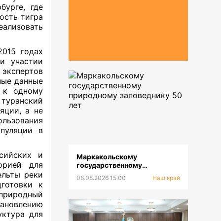
бурге, где
ость тигра
ализовать
2015 годах
ри участии
экспертов
ные данные
я к одному
 туранский
яции, а не
ользования
опуляции в
сийских и
Маркакольскому
орией для
государственному
природному заповеднику 50
ельты реки
06.08.2026 15:00
Наш край
лет
готовки к
 природный
ановлению
уктура для