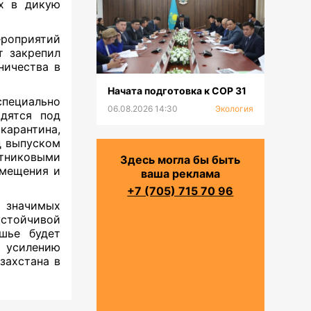
х в дикую
ероприятий
т закрепил
ничества в
Начата подготовка к СОР 31
пециально
06.08.2026 14:30
Экология
одятся под
карантина,
д выпуском
утниковыми
Здесь могла бы быть
емещения и
ваша реклама
+7 (705) 715 70 96
е значимых
стойчивой
шье будет
, усилению
захстана в