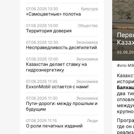
07.08.2026 13:30
Культура
«Самоцветные» полотна
07.08.2026 13:00
Общество
Среда оби
Территория доверия
Перв
Каза
07.08.2026 12:30
Экономика
Несправедливость десятилетий
02.06.20
07.08.2026 12:00
Экономика
Казахстан делает ставку на
Фото: МЭ
гидроэнергетику
Казахс
истор
07.08.2026 11:45
Экономика
ExxonMobil остается с нами!
Балха
два ти
07.08.2026 11:30
Экономика
отловл
Пути-дороги: между прошлым и
между
будущим
крупно
Програ
07.08.2026 11:15
Люди
О роли печатных изданий
где он
реали