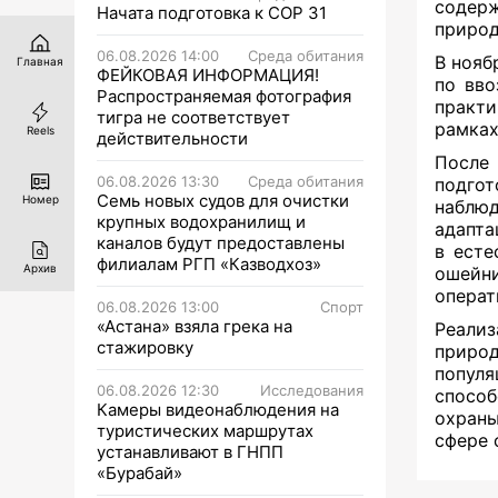
содер
Начата подготовка к СОР 31
природ
06.08.2026 14:00
Среда обитания
В нояб
Главная
ФЕЙКОВАЯ ИНФОРМАЦИЯ!
по вво
Распространяемая фотография
практи
тигра не соответствует
рамках
Reels
действительности
После
06.08.2026 13:30
Среда обитания
подгот
Семь новых судов для очистки
Номер
наблюд
крупных водохранилищ и
адапта
каналов будут предоставлены
в есте
филиалам РГП «Казводхоз»
Архив
ошейни
операт
06.08.2026 13:00
Спорт
«Астана» взяла грека на
Реализ
стажировку
приро
попул
06.08.2026 12:30
Исследования
способ
Камеры видеонаблюдения на
охраны
туристических маршрутах
сфере 
устанавливают в ГНПП
«Бурабай»