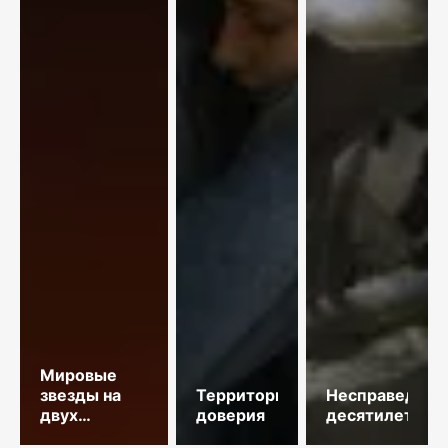
Мировые
звезды на
Территория
Несправедлив
двух
доверия
десятилетий
площадках