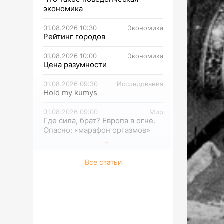
экономика
01.08.2026 10:30
Экономика
Рейтинг городов
01.08.2026 10:00
Экономика
Цена разумности
01.08.2026 09:30
Исследования
Hold my kumys
01.08.2026 09:00
Мир
Где сила, брат? Европа в огне.
Опасно: «марафон оргазмов»
Все статьи