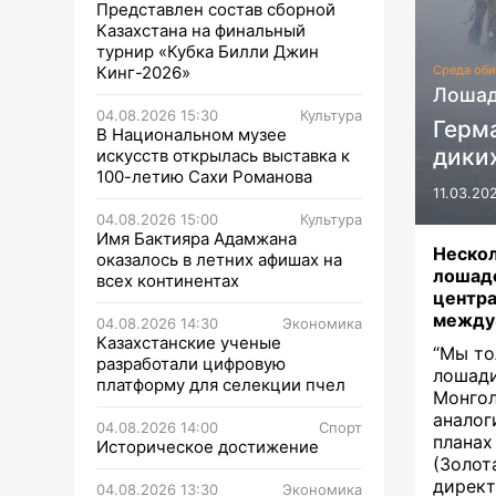
Представлен состав сборной
Казахстана на финальный
турнир «Кубка Билли Джин
Кинг-2026»
Среда оби
Лошад
04.08.2026 15:30
Культура
Герм
В Национальном музее
диких
искусств открылась выставка к
100-летию Сахи Романова
11.03.20
04.08.2026 15:00
Культура
Имя Бактияра Адамжана
Нескол
оказалось в летних афишах на
лошад
всех континентах
центр
между
04.08.2026 14:30
Экономика
Казахстанские ученые
“Мы то
разработали цифровую
лошад
платформу для селекции пчел
Монго
аналог
04.08.2026 14:00
Спорт
планах
Историческое достижение
(Золот
директ
04.08.2026 13:30
Экономика