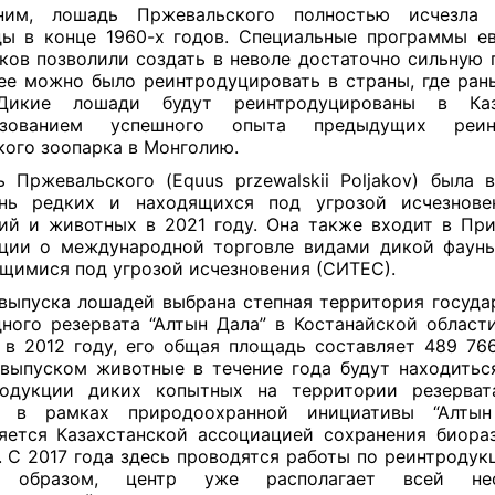
ним, лошадь Пржевальского полностью исчезла 
ы в конце 1960-х годов. Специальные программы ев
ков позволили создать в неволе достаточно сильную 
ее можно было реинтродуцировать в страны, где ран
Дикие лошади будут реинтродуцированы в Ка
ьзованием успешного опыта предыдущих реинт
ого зоопарка в Монголию.
 Пржевальского (Equus przewalskii Poljakov) была 
ень редких и находящихся под угрозой исчезнове
ий и животных в 2021 году. Она также входит в При
ции о международной торговле видами дикой фаун
щимися под угрозой исчезновения (СИТЕС).
 выпуска лошадей выбрана степная территория госуда
ного резервата “Алтын Дала” в Костанайской области
 в 2012 году, его общая площадь составляет 489 766
выпуском животные в течение года будут находитьс
родукции диких копытных на территории резерват
н в рамках природоохранной инициативы “Алты
яется Казахстанской ассоциацией сохранения биора
. С 2017 года здесь проводятся работы по реинтродукц
 образом, центр уже располагает всей нео