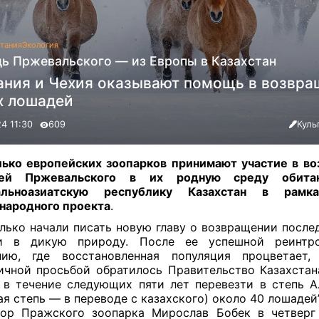
тания
Экология
ь Пржевальского — из Европы в Казахстан
ания и Чехия оказывают помощь в возвр
 лошадей
24 11:30
609
Куль
ько европейских зоопарков принимают участие в в
ей Пржевальского в их родную среду обит
альноазиатскую республику Казахстан в рамк
народного проекта
.
лько начали писать новую главу о возвращении последн
и в дикую природу. После ее успешной реинтр
лию, где восстановленная популяция процветает
ичной просьбой обратилось Правительство Казахстан
 в течение следующих пяти лет перевезти в степь 
ая степь — в переводе с казахского) около 40 лошадей
ор Пражского зоопарка Мирослав Бобек в четверг