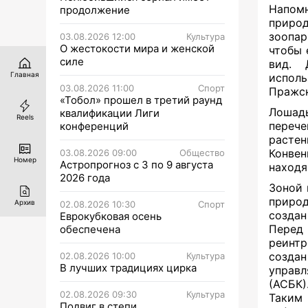
Напом
продолжение
природ
зоопар
03.08.2026 12:00
Культура
О жестокости мира и женской
чтобы 
силе
вид. 
Главная
испол
03.08.2026 11:00
Спорт
Пражск
«Тобол» прошел в третий раунд
Лошадь
квалификации Лиги
Reels
переч
конференций
растен
Конвен
03.08.2026 09:00
Общество
Номер
Астропрогноз с 3 по 9 августа
находя
2026 года
Зоной
природ
Архив
02.08.2026 10:30
Спорт
создан
Еврокубковая осень
Перед 
обеспечена
реинт
созда
02.08.2026 10:00
Культура
В лучших традициях цирка
управл
(АСБК)
02.08.2026 09:30
Культура
Таким
Подвиг в степи