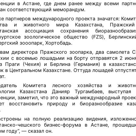
енции в Астане, где днем ранее между всеми парт
ан соответствующий меморандум.
ке партнеров международного проекта значатся: Комит
̆ства и животного мира Казахстана, Пражский
станская ассоциация сохранения биоразнообрази
уртское зоологическое общество (FZS), Берлинскии
ргский зооопарк, Хортобадь.
вам директора Пражского зоопарка, два самолета 
хии с восемью лошадьми на борту отправятся 2 июн
з Праги (Чехия) и Берлина (Германия) в казахстанс
к в Центральном Казахстане. Оттуда лошадей отпустят
ат.
едатель Комитета лесного хозяйства и живот
ологии Казахстана Данияр Тургамбаев, выступая 
енции, заметил, что это важный международный проек
ет восстановить природу и биоразнообразие каза
.
строены на полную реализацию видения, изложенн
танско-чешского бизнес-форума в Астане, прошед
м году”, — сказал он.