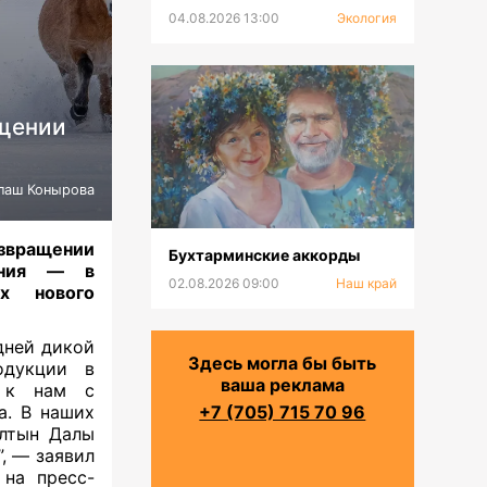
оцифрованы и включены в
04.08.2026 13:00
Экология
Национальную
информационную систему
водных ресурсов
ащении
паш Конырова
озвращении
Бухтарминские аккорды
ания — в
02.08.2026 09:00
Наш край
ах нового
ей дикой
Здесь могла бы быть
одукции в
ваша реклама
, к нам с
а. В наших
+7 (705) 715 70 96
Алтын Далы
”, — заявил
 на пресс-