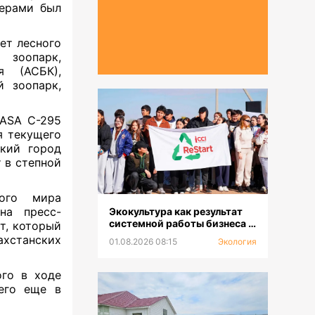
нерами был
ет лесного
 зоопарк,
я (АСБК),
̆ зоопарк,
CASA C-295
я текущего
кий город
 в степной
ного мира
на пресс-
Экокультура как результат
системной работы бизнеса и
т, который
молодежи
хстанских
01.08.2026 08:15
Экология
ого в ходе
шего еще в