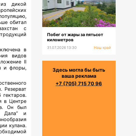
из дикой
ропейских
популяцию,
ьше обитал
захстан с
родукций
Побег от жары за пятьсот
километров
31.07.2026 13:30
Наш край
включена в
ния видов
ложение II
ы и флоры,
Здесь могла бы быть
ваша реклама
рственного
+7 (705) 715 70 96
. Резерват
 гектаров.
я в Центре
а. Он был
н Дала” и
знообразия
ии кулана.
бходимой