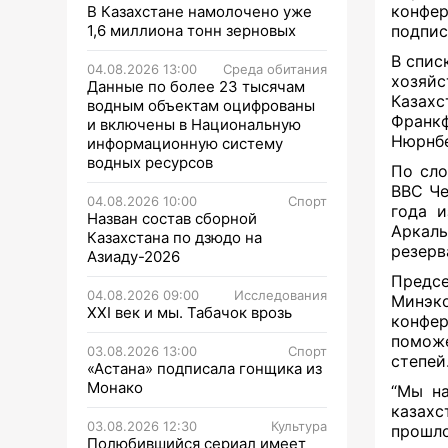
конфер
В Казахстане намолочено уже
1,6 миллиона тонн зерновых
подпис
В спис
04.08.2026 13:00
Среда обитания
хозяи
Данные по более 23 тысячам
Казах
водным объектам оцифрованы
Франкф
и включены в Национальную
Нюрнбе
информационную систему
водных ресурсов
По сло
ВВС Че
04.08.2026 10:00
Спорт
года и
Назван состав сборной
Аркалы
Казахстана по дзюдо на
резерв
Азиаду-2026
Предс
04.08.2026 09:00
Исследования
Минэк
XXI век и мы. Табачок врозь
конфер
помож
03.08.2026 13:00
Спорт
степей
«Астана» подписала гонщика из
Монако
“Мы на
казахс
03.08.2026 12:30
Культура
прошло
Полюбившийся сериал имеет