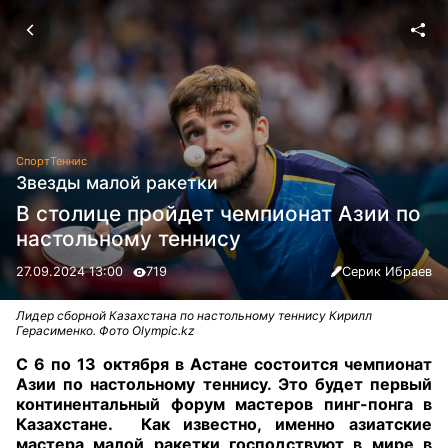
Спорт
Теннис
Звезды малой ракетки
В столице пройдет чемпионат Азии по
настольному теннису
27.09.2024 13:00
719
Серик Ибраев
Лидер сборной Казахстана по настольному теннису Кирилл
Герасименко. Фото Olympic.kz
С 6 по 13 октября в Астане состоится чемпионат
Азии по настольному теннису. Это будет первый
континентальный форум мастеров пинг-понга в
Казахстане.
Как известно, именно азиатские
мастера малой ракетки господствуют в мире в