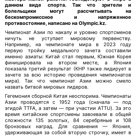
данном виде спорта. Так что зрители и
болельщики могут рассчитывать на
бескомпромиссное и напряженное
противостояние, написано на Olympic.kz.
Чемпионат Азии по накалу и уровню спортсменов
ничуть не уступает мировому первенству.
Например, на чемпионате мира в 2023 году
первую тройку медального зачета составили
именно азиаты: Китай стал первым, Южная Корея
финишировала на втором месте, а Япония
показала третий результат (КНР также лидирует в
зачете за всю историю проведения чемпионатов
мира). Так что чемпионат Азии можно смело
назвать битвой мировых лидеров.
Гегемония сборной Китая неоспорима. Чемпионаты
Азии проводятся с 1952 года (сначала — под
эгидой TTFA, а затем — при участии ATTU). За это
время китайские спортсмены завоевали в общей
сложности 135 золотых, 84 серебряные и 108
бронзовых наград. Для сравнения — Япония,
удерживающая за собой вторую строчку, имеет в