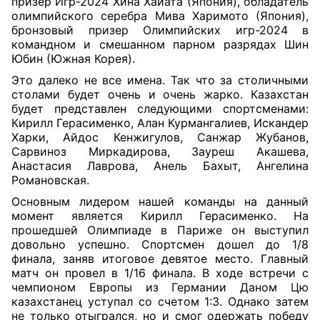
призер Игр-2024 Хина Хайата (Япония), обладатель
олимпийского серебра Мива Харимото (Япония),
бронзовый призер Олимпийских игр-2024 в
командном и смешанном парном разрядах Шин
Юбин (Южная Корея).
Это далеко не все имена. Так что за столичными
столами будет очень и очень жарко. Казахстан
будет представлен следующими спортсменами:
Кирилл Герасименко, Алан Курмангалиев, Искандер
Харки, Айдос Кенжигулов, Санжар Жубанов,
Сарвиноз Миркадирова, Зауреш Акашева,
Анастасия Лаврова, Анель Бахыт, Ангелина
Романовская.
Основным лидером нашей команды на данный
момент является Кирилл Герасименко. На
прошедшей Олимпиаде в Париже он выступил
довольно успешно. Спортсмен дошел до 1/8
финала, заняв итоговое девятое место. Главный
матч он провел в 1/16 финала. В ходе встречи с
чемпионом Европы из Германии Даном Цю
казахстанец уступал со счетом 1:3. Однако затем
не только отыгрался, но и смог одержать победу