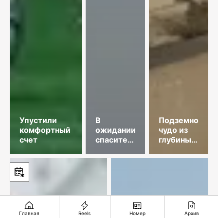
Упустили
В
Подземное
комфортный
ожидании
чудо из
счет
спасительного
глубины
звонка
веков
Главная
Reels
Номер
Архив