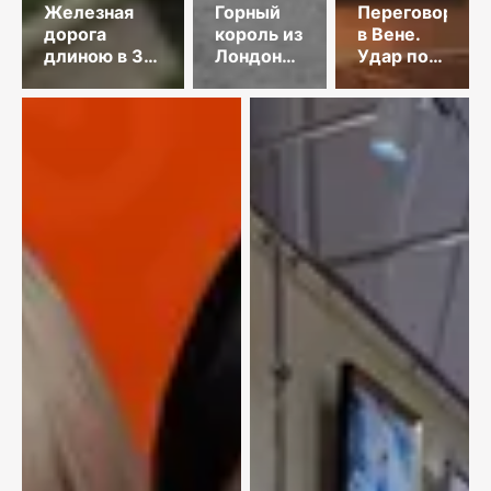
Железная
Горный
Переговоры
дорога
король из
в Вене.
длиною в 35
Лондона
Удар по
лет
и золото
танкеру.
Майкаина
КНДР
осудила
Японию