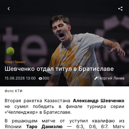
Спорт
Теннис
Шевченко отдал титул в Братиславе
15.06.2026 13:00
300
Георгий Линев
Фото: КТФ
Вторая ракетка Казахстана
Александр Шевченко
не сумел победить в финале турнира серии
«Челленджер» в Братиславе.
В решающем матче от уступил квалифаю из
Японии
Таро Даниэлю
— 6:3, 0:6, 6:7. Матч