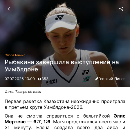
Спорт
Теннис
Рыбакина завершила выступление на
Уимблдоне
07.07.2026 13:00
353
Георгий Линев
Фото: Tiempo de tenis
Первая ракетка Казахстана неожиданно проиграла
в третьем круге Уимблдона-2026.
Она не смогла справиться с бельгийкой
Элис
Мертенс
—
6:7
,
1:6
. Матч продолжался всего час и
31 минуту. Елена создала всего два эйса и