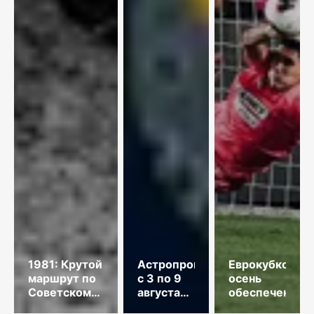
1981: Крутой
Астропрогноз
Еврокубковая
маршрут по
с 3 по 9
осень
Советскому
августа
обеспечена
Союзу
2026