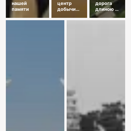
нашей
центр
дорога
памяти
добычи
длиною в
меди
35 лет