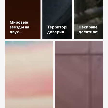
Мировые
звезды на
Территория
Несправедлив
двух
доверия
десятилетий
площадках
столицы