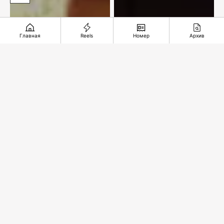
Главная
Reels
Номер
Архив
Переговоры в
Мировые звезды
Вене. Удар по
на двух площадках
танкеру. КНДР
столицы
осудила Японию
Рекомендуемые