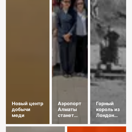
Новый центр
Аэропорт
Горный
добычи
Алматы
король из
меди
станет
Лондона
привлекательнее
и золото
Майкаина