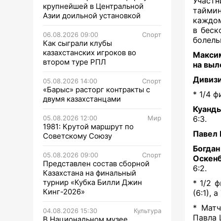
Участн
крупнейшей в Центральной
таймин
Азии доильной установкой
каждом
в беск
06.08.2026 09:00
Спорт
болель
Как сыграли клубы
казахстанских игроков во
Максим
втором туре РПЛ
на выл
Дивизи
05.08.2026 14:00
Спорт
«Барыс» расторг контракты с
* 1/4 ф
двумя казахстанцами
Куанд
05.08.2026 12:00
Мир
6:3.
1981: Крутой маршрут по
Павел
Советскому Союзу
Богдан
05.08.2026 09:00
Спорт
Оскен
Представлен состав сборной
6:2.
Казахстана на финальный
турнир «Кубка Билли Джин
* 1/2 
Кинг-2026»
(6:1), 
* Матч
04.08.2026 15:30
Культура
Павла 
В Национальном музее