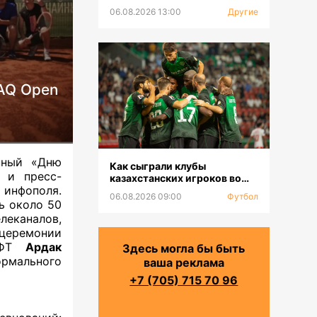
06.08.2026 13:00
Другие
BAQ Open
нный «Дню
Как сыграли клубы
 и пресс-
казахстанских игроков во
 инфополя.
втором туре РПЛ
06.08.2026 09:00
Футбол
ь около 50
еканалов,
 церемонии
 КФТ
Ардак
Здесь могла бы быть
рмального
ваша реклама
+7 (705) 715 70 96