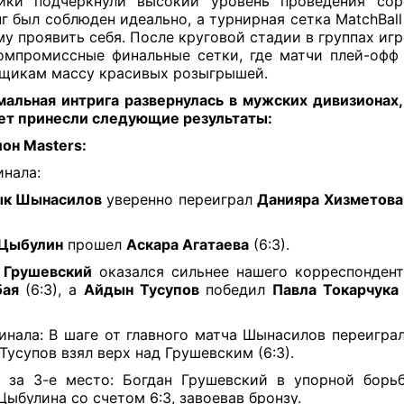
ики подчеркнули высокий уровень проведения сор
г был соблюден идеально, а турнирная сетка MatchBall
у проявить себя. После круговой стадии в группах иг
омпромиссные финальные сетки, где матчи плей-оф
щикам массу красивых розыгрышей.
альная интрига развернулась в мужских дивизионах,
ет принесли следующие результаты:
он Masters:
инала:
ык Шынасилов
уверенно переиграл
Данияра Хизметова
 Цыбулин
прошел
Аскара Агатаева
(6:3).
 Грушевский
оказался сильнее нашего корреспонден
бая
(6:3), а
Айдын Тусупов
победил
Павла Токарчука
финала: В шаге от главного матча Шынасилов переигра
а Тусупов взял верх над Грушевским (6:3).
 за 3-е место: Богдан Грушевский в упорной борь
Цыбулина со счетом 6:3, завоевав бронзу.