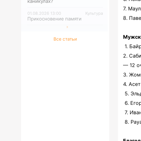
каникулах?
7. Мау
01.08.2026 13:00
Культура
8. Пав
Прикосновение памяти
Мужско
Все статьи
1. Бай
2. Саб
— 12 о
3. Жом
4. Асе
5. Эль
6. Его
7. Ива
8. Рау
Благод