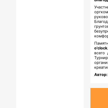
Участ
оргком
руков
Благо
грунт
безуп
комфор
Памят
o'clock
всего
Турнир
орган
креати
Автор: