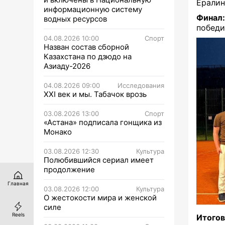
Ералин
информационную систему
Финал
водных ресурсов
победи
04.08.2026 10:00
Спорт
Назван состав сборной
Казахстана по дзюдо на
Азиаду-2026
04.08.2026 09:00
Исследования
XXI век и мы. Табачок врозь
03.08.2026 13:00
Спорт
«Астана» подписала гонщика из
Монако
03.08.2026 12:30
Культура
Полюбившийся сериал имеет
продолжение
Главная
03.08.2026 12:00
Культура
О жестокости мира и женской
силе
Reels
Итогов