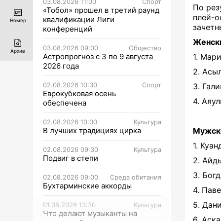
03.08.2026 11:00
Спорт
По рез
«Тобол» прошел в третий раунд
плей-
квалификации Лиги
Номер
зачетн
конференций
Женски
03.08.2026 09:00
Общество
Архив
1. Мар
Астропрогноз с 3 по 9 августа
2026 года
2. Асы
02.08.2026 10:30
Спорт
3. Гал
Еврокубковая осень
4. Аяу
обеспечена
02.08.2026 10:00
Культура
Мужско
В лучших традициях цирка
1. Куа
02.08.2026 09:30
Культура
Подвиг в степи
2. Айд
3. Бог
02.08.2026 09:00
Среда обитания
Бухтарминские аккорды
4. Пав
5. Дан
01.08.2026 13:30
Культура
Что делают музыканты на
6. Аск