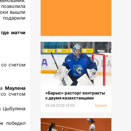
евнований:
 позволила
роки вышли
ф подарили
 где матчи
со счетом
та
Маулена
«Барыс» расторг контракты
со счетом
с двумя казахстанцами
05.08.2026 14:00
Хоккей
л Цыбулина
бе победил