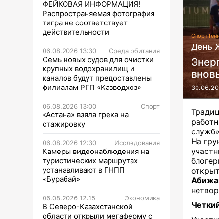
ФЕЙКОВАЯ ИНФОРМАЦИЯ!
Распространяемая фотография
тигра не соответствует
действительности
Спорт
Тен
День 
06.08.2026 13:30
Среда обитания
Семь новых судов для очистки
Энер
крупных водохранилищ и
внов
каналов будут предоставлены
филиалам РГП «Казводхоз»
30.06.20
06.08.2026 13:00
Спорт
Тради
«Астана» взяла грека на
работ
стажировку
служб»
На гру
06.08.2026 12:30
Исследования
участ
Камеры видеонаблюдения на
туристических маршрутах
блогер
устанавливают в ГНПП
откры
«Бурабай»
Абижа
нетвор
06.08.2026 12:15
Экономика
Четкий
В Северо-Казахстанской
области открыли мегаферму с