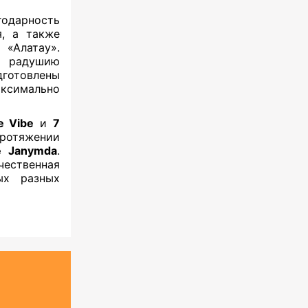
одарность
я, а также
«Алатау».
и радушию
готовлены
ксимально
e Vibe
и
7
протяжении
e Janymda
.
чественная
ых разных