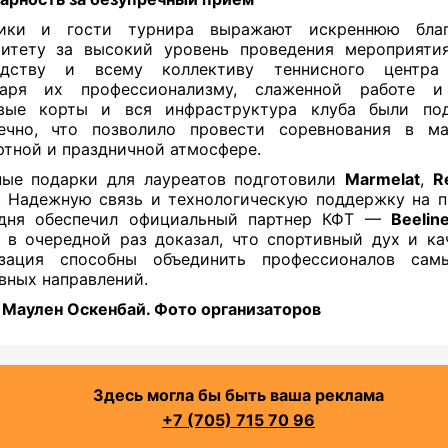
ники и гости турнира выражают искреннюю благ
итету за высокий уровень проведения мероприяти
одству и всему коллективу теннисного центра 
даря их профессионализму, слаженной работе 
овые корты и вся инфраструктура клуба были под
речно, что позволило провести соревнования в ма
тной и праздничной атмосфере.
ные подарки для лауреатов подготовили
Marmelat
,
R
. Надежную связь и технологическую поддержку на 
 дня обеспечил официальный партнер КФТ —
Beelin
 в очередной раз доказал, что спортивный дух и ка
изация способны объединить профессионалов сам
вных направлений.
 Маулен Оскенбай. Фото организаторов
Здесь могла бы быть ваша реклама
+7 (705) 715 70 96