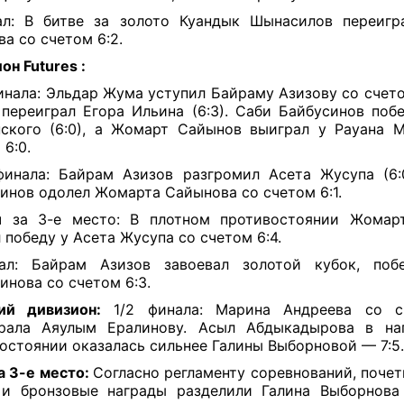
ал: В битве за золото Куандык Шынасилов переигр
ва со счетом 6:2.
он Futures :
финала: Эльдар Жума уступил Байраму Азизову со счето
переиграл Егора Ильина (6:3). Саби Байбусинов поб
ского (6:0), а Жомарт Сайынов выиграл у Рауана 
 6:0.
финала: Байрам Азизов разгромил Асета Жусупа (6:
инов одолел Жомарта Сайынова со счетом 6:1.
ч за 3-е место: В плотном противостоянии Жомар
 победу у Асета Жусупа со счетом 6:4.
ал: Байрам Азизов завоевал золотой кубок, поб
инова со счетом 6:3.
ий дивизион:
1/2 финала: Марина Андреева со с
грала Аяулым Ералинову. Асыл Абдыкадырова в на
остоянии оказалась сильнее Галины Выборновой — 7:5.
а 3-е место:
Согласно регламенту соревнований, почет
 и бронзовые награды разделили Галина Выборнова