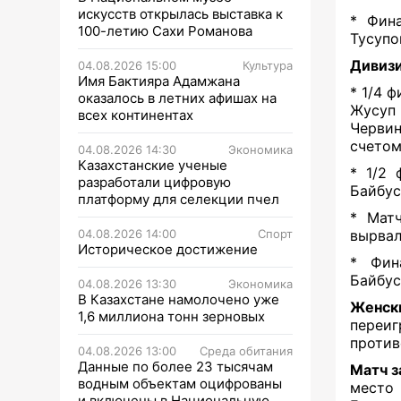
искусств открылась выставка к
* Фин
100-летию Сахи Романова
Тусупо
Дивизи
04.08.2026 15:00
Культура
Имя Бактияра Адамжана
* 1/4 
оказалось в летних афишах на
Жусуп 
всех континентах
Червин
счетом
04.08.2026 14:30
Экономика
Казахстанские ученые
* 1/2 
разработали цифровую
Байбус
платформу для селекции пчел
* Мат
04.08.2026 14:00
Спорт
вырвал
Историческое достижение
* Фин
Байбус
04.08.2026 13:30
Экономика
В Казахстане намолочено уже
Женск
1,6 миллиона тонн зерновых
переи
против
04.08.2026 13:00
Среда обитания
Данные по более 23 тысячам
Матч з
водным объектам оцифрованы
место
и включены в Национальную