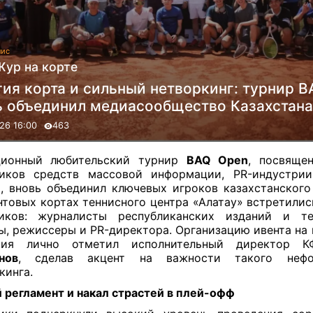
нис
Жур на корте
гия корта и сильный нетворкинг: турнир 
ь объединил медиасообщество Казахстана
26 16:00
463
ционный любительский турнир
BAQ Open
, посвяще
ников средств массовой информации, PR-индустрии
, вновь объединил ключевых игроков казахстанского
нтовых кортах теннисного центра «Алатау» встретилис
ников: журналисты республиканских изданий и тел
ы, режиссеры и PR-директора. Организацию ивента на
тия лично отметил исполнительный директор
нов
, сделав акцент на важности такого нефо
кинга.
 регламент и накал страстей в плей-офф