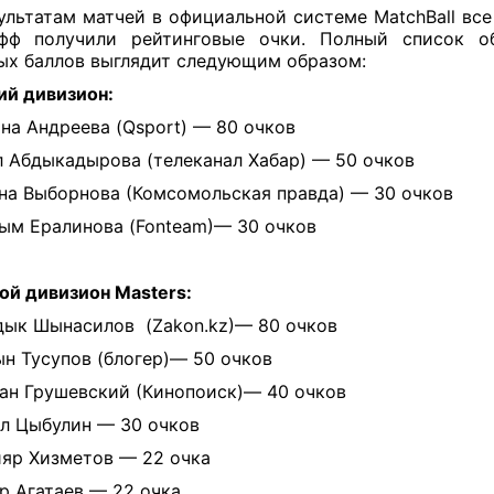
ультатам матчей в официальной системе MatchBall все
офф получили рейтинговые очки. Полный список об
ых баллов выглядит следующим образом:
й дивизион:
ина Андреева (Qsport) — 80 очков
л Абдыкадырова (телеканал Хабар) — 50 очков
ина Выборнова (Комсомольская правда) — 30 очков
лым Ералинова (Fonteam)— 30 очков
й дивизион Masters:
ндык Шынасилов (Zakon.kz)— 80 очков
ын Тусупов (блогер)— 50 очков
дан Грушевский (Кинопоиск)— 40 очков
ел Цыбулин — 30 очков
ияр Хизметов — 22 очка
ар Агатаев — 22 очка