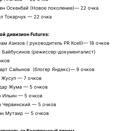
лен Оскенбай (Новое поколение)— 22 очка
ел Токарчук — 22 очка
й дивизион Futures:
рам Азизов ( руководитель PR Kcell)— 18 очков
и Байбусинов (режиссер-документалист)
чков
арт Сайынов (блогер Яндекс)— 9 очков
т Жусуп — 7 очков
дар Жума — 5 очков
р Ильин — 5 очков
н Червинский — 5 очков
ан Мутаир — 5 очков
арность за безупречный прием