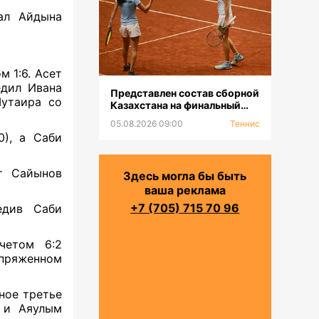
ал Айдына
м 1:6. Асет
едил Ивана
Представлен состав сборной
Мутаира со
Казахстана на финальный
турнир «Кубка Билли Джин
05.08.2026 09:00
Теннис
Кинг-2026»
0), а Саби
т Сайынов
Здесь могла бы быть
ваша реклама
+7 (705) 715 70 96
едив Саби
четом 6:2
пряженном
ное третье
 и Аяулым