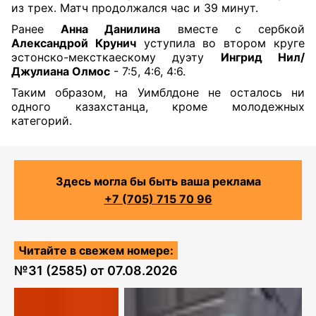
из трех. Матч продолжался час и 39 минут.
Ранее
Анна Данилина
вместе с сербкой
Александрой Крунич
уступила во втором круге
эстонско-мексткаескому дуэту
Ингрид Нил/
Джулиана Олмос
- 7:5, 4:6, 4:6.
Таким образом, на Уимблдоне не осталось ни
одного казахстанца, кроме молодежных
категорий.
Здесь могла бы быть ваша реклама
+7 (705) 715 70 96
Читайте в свежем номере:
№
31 (2585)
от
07.08.2026