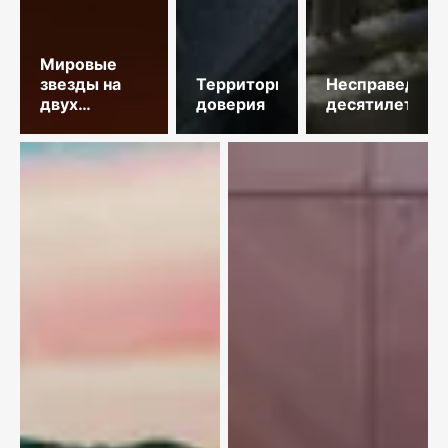
Мировые
звезды на
Территория
Несправедлив
двух
доверия
десятилетий
площадках
столицы