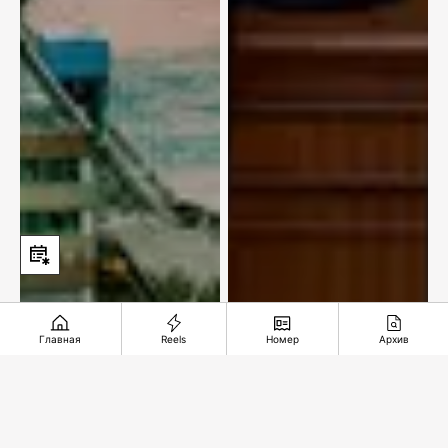
Главная
Reels
Номер
Архив
Казахстан делает
ставку на
ExxonMobil
гидроэнергетику
остается с нами!