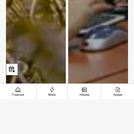
Главная
Reels
Номер
Архив
Курс на знания и
Хлеб, вода и дроны
новые технологии
Рекомендуемые