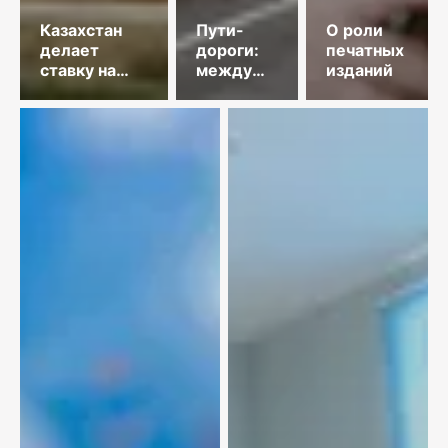
Казахстан
Пути-
О роли
делает
дороги:
печатных
ставку на
между
изданий
гидроэнергетику
прошлым
и
будущим