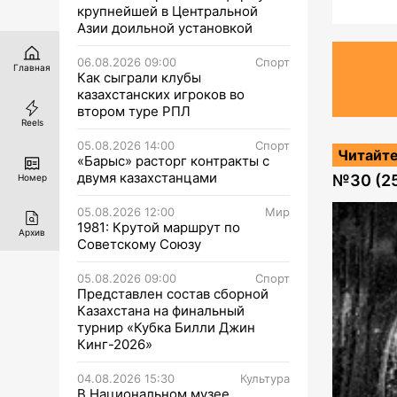
крупнейшей в Центральной
Азии доильной установкой
06.08.2026 09:00
Спорт
Главная
Как сыграли клубы
казахстанских игроков во
втором туре РПЛ
Reels
05.08.2026 14:00
Спорт
Читайте
«Барыс» расторг контракты с
двумя казахстанцами
№
30 (2
Номер
05.08.2026 12:00
Мир
1981: Крутой маршрут по
Архив
Советскому Союзу
05.08.2026 09:00
Спорт
Представлен состав сборной
Казахстана на финальный
турнир «Кубка Билли Джин
Кинг-2026»
04.08.2026 15:30
Культура
В Национальном музее