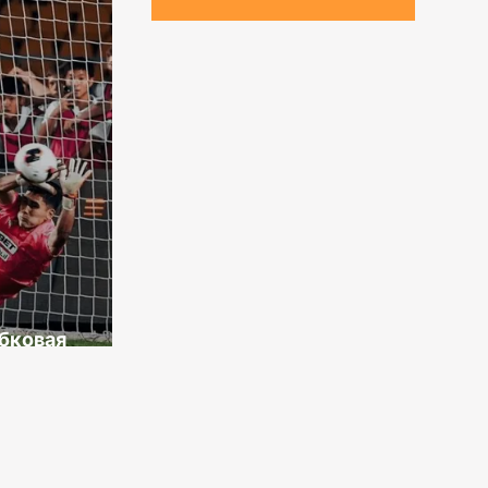
бковая
чена