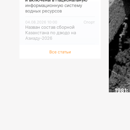
информационную систему
водных ресурсов
04.08.2026 10:00
Спорт
Назван состав сборной
Казахстана по дзюдо на
Азиаду-2026
04.08.2026 09:00
Исследования
Все статьи
XXI век и мы. Табачок врозь
03.08.2026 13:00
Спорт
«Астана» подписала гонщика из
Монако
03.08.2026 12:30
Культура
1981:
Полюбившийся сериал имеет
марш
продолжение
Сове
03.08.2026 12:00
Культура
О жестокости мира и женской
силе