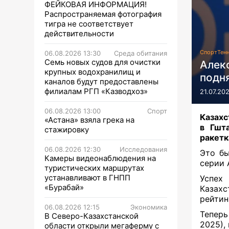
ФЕЙКОВАЯ ИНФОРМАЦИЯ!
Распространяемая фотография
тигра не соответствует
действительности
Спорт
Тен
06.08.2026 13:30
Среда обитания
Семь новых судов для очистки
Алек
крупных водохранилищ и
подня
каналов будут предоставлены
филиалам РГП «Казводхоз»
21.07.202
06.08.2026 13:00
Спорт
Казахс
«Астана» взяла грека на
в Гшт
стажировку
ракетка
06.08.2026 12:30
Исследования
Это бы
Камеры видеонаблюдения на
серии 
туристических маршрутах
устанавливают в ГНПП
Успех
«Бурабай»
Казахс
рейтин
06.08.2026 12:15
Экономика
Теперь
В Северо-Казахстанской
2025),
области открыли мегаферму с