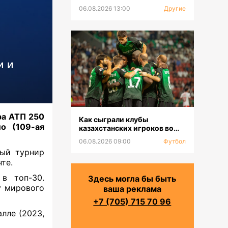
06.08.2026 13:00
Другие
и и
ра АТП 250
Как сыграли клубы
о (109-ая
казахстанских игроков во
втором туре РПЛ
06.08.2026 09:00
Футбол
ный турнир
нте.
в топ-30.
Здесь могла бы быть
у мирового
ваша реклама
+7 (705) 715 70 96
алле (2023,