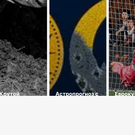
 Крутой
Астропрогноз с
Евроку
рут по
3 по 9 августа
осень
тскому Союзу
2026 года
обеспе