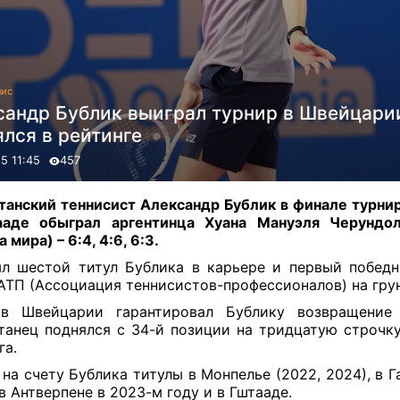
нис
сандр Бублик выиграл турнир в Швейцари
лся в рейтинге
5 11:45
457
танский теннисист Александр Бублик в финале турни
ааде обыграл аргентинца Хуана Мануэля Черундол
 мира) – 6:4, 4:6, 6:3.
л шестой титул Бублика в карьере и первый побед
АТП (Ассоциация теннисистов-профессионалов) на гру
 в Швейцарии гарантировал Бублику возвращение 
танец поднялся с 34-й позиции на тридцатую строчк
га.
 на счету Бублика титулы в Монпелье (2022, 2024), в Г
 в Антверпене в 2023-м году и в Гштааде.