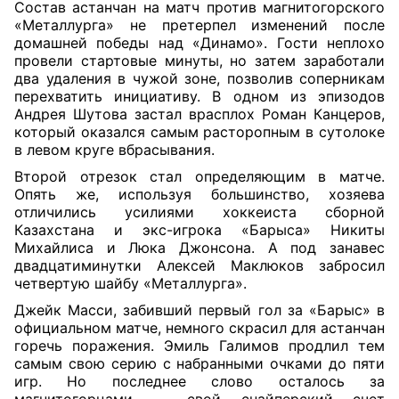
Состав астанчан на матч против магнитогорского
«Металлурга» не претерпел изменений после
домашней победы над «Динамо». Гости неплохо
провели стартовые минуты, но затем заработали
два удаления в чужой зоне, позволив соперникам
перехватить инициативу. В одном из эпизодов
Андрея Шутова застал врасплох Роман Канцеров,
который оказался самым расторопным в сутолоке
в левом круге вбрасывания.
Второй отрезок стал определяющим в матче.
Опять же, используя большинство, хозяева
отличились усилиями хоккеиста сборной
Казахстана и экс-игрока «Барыса» Никиты
Михайлиса и Люка Джонсона. А под занавес
двадцатиминутки Алексей Маклюков забросил
четвертую шайбу «Металлурга».
Джейк Масси, забивший первый гол за «Барыс» в
официальном матче, немного скрасил для астанчан
горечь поражения. Эмиль Галимов продлил тем
самым свою серию с набранными очками до пяти
игр. Но последнее слово осталось за