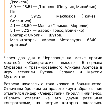
Джонсон)
3:0 — 28:51 — Джонсон (Петунин, Михайлис)
ГБ
4:0 — 39:22 — Маклюков (Ткачев,
Силантьев)
4:1 — 48:50 — Масси (Галимов, Морелли)
5:1 — 52:27 — Барак (Пресс, Вовченко)
Вратари: Смолин — Шутов.
Магнитогорск. «Арена Металлург». 6840
зрителей.
Через два дня в Череповце на матче против
местной «Северстали» вместо Батырлана
Муратова и травмированного Алихана Асетова в
игру вступили Руслан Оспанов и Максим
Мухаметов.
Встреча началась с гола хозяев в большинстве.
Отличным броском из правого круга вбрасывания
отметился лидер «Северстали» Кирилл Пилипенко.
«Барыс» ответил на это двумя разящими
контратаками, на острие которых оказались