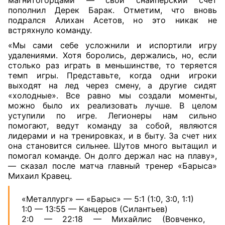
магнитогорцами — свой снайперский счет
пополнил Дерек Барак. Отметим, что вновь
подрался Алихан Асетов, но это никак не
встряхнуло команду.
«Мы сами себе усложнили и испортили игру
удалениями. Хотя боролись, держались, но, если
столько раз играть в меньшинстве, то теряется
темп игры. Представьте, когда одни игроки
выходят на лед через смену, а другие сидят
«холодные». Все равно мы создали моменты,
можно было их реализовать лучше. В целом
уступили по игре. Легионеры нам сильно
помогают, ведут команду за собой, являются
лидерами и на тренировках, и в быту. За счет них
она становится сильнее. Шутов много вытащил и
помогал команде. Он долго держал нас на плаву»,
— сказал после матча главный тренер «Барыса»
Михаил Кравец.
«Металлург» — «Барыс» — 5:1 (1:0, 3:0, 1:1)
1:0 — 13:55 — Канцеров (Силантьев)
2:0 — 22:18 — Михайлис (Вовченко,