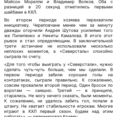
Мэйсон Морелли и Владимир Волков. Оба с
разницей в 20 секунд отметились первыми
шайбами в КХЛ.
Во втором периоде хозяева перехватили
инициативу. Череповчане менее чем за минуту
дважды огорчили Андрея Шутова усилиями того
же Пилипенко и Никиты Камалова. В итоге этот
рывок и стал определяющим. В заключительной
трети астанчане не использовали несколько
неплохих моментов, а «Северсталь» спокойно
сыграла по счету.
«Для того чтобы выиграть у «Северстали», нужно
сделать чуть-чуть больше, чем мы сделали. В
первом периоде забили хорошие голы на
контратаках, сыграли правильно. К сожалению,
совсем провалили второй период. Один бросок по
воротам — смешно. Третий — в принципе,
старались. Не могу ничего сказать, были моменты.
К сожалению, не удалось забить гол, попали в
штангу. Не хватает стабильности игрокам. Многие
играют в КХЛ первый сезон. Будем над этим
работать», — резюмировал Кравец.