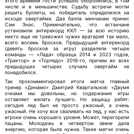
этого времени гости успешно оборонялись, в том
числе и в меньшинстве. Судьбу встречи могли
решить буллиты, но победитель определился на
исходе овертайма. Два балла минчанам принес
Сэм Энэс. Примечательно, что астанчане
установили антирекорд КХЛ — за всю историю
никто еще не тревожил чужих вратарей так мало,
всего восемь бросков. Предыдущий антирекорд
(девять бросков за игру) разделяли четыре
команды — «Лада» образца 2014 и 2023 годов,
«Трактор» и «Торпедо» 2018-го, причем во всех
предыдущих четырех случаях овертайм не
понадобился.
Так прокомментировал итоги матча главный
тренер «Динамо» Дмитрий Квартальнов: «Двумя
очками мы довольны, но содержание игры
оставляет желать лучшего. Но защищу ребят:
сегодня лед был не просто ужасный, а очень
ужасный. Не хочу все сваливать на лед, у нас есть
игроки очень хорошего уровня. Может, перегорели
пацаны. Молодежь в четвертом звене дала
энергию, которая была нужна. Такие матчи очень