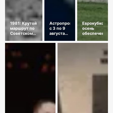
1981: Крутой
Астропрогноз
Еврокубковая
маршрут по
с 3 по 9
осень
Советскому
августа
обеспечена
Союзу
2026
года