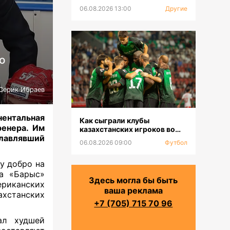
06.08.2026 13:00
Другие
о
Серик Ибраев
нентальная
Как сыграли клубы
ренера. Им
казахстанских игроков во
главлявший
втором туре РПЛ
06.08.2026 09:00
Футбол
у добро на
на «Барыс»
Здесь могла бы быть
ериканских
ваша реклама
ахстанских
+7 (705) 715 70 96
ал худшей