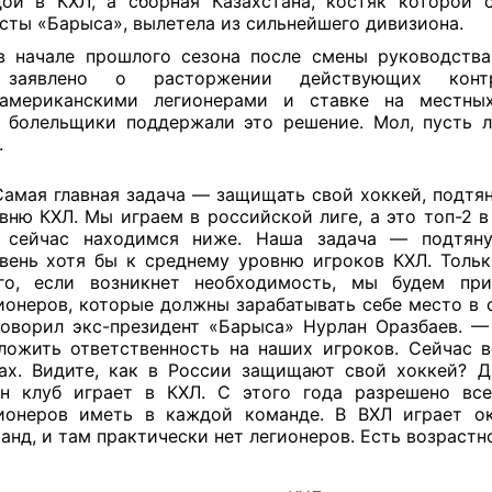
ой в КХЛ, а сборная Казахстана, костяк которой 
сты «Барыса», вылетела из сильнейшего дивизиона
.
в начале прошлого сезона после смены руководств
заявлено о расторжении действующих конт
оамериканскими легионерами и ставке на местных
 болельщики поддержали это решение. Мол, пусть 
.
амая главная задача — защищать свой хоккей, подтян
вню КХЛ. Мы играем в российской лиге, а это топ-2 в
 сейчас находимся ниже. Наша задача — подтян
вень хотя бы к среднему уровню игроков КХЛ. Тольк
го, если возникнет необходимость, мы будем при
ионеров, которые должны зарабатывать себе место в 
оворил экс-президент «Барыса» Нурлан Оразбаев. —
ложить ответственность на наших игроков. Сейчас в
ах. Видите, как в России защищают свой хоккей? Д
н клуб играет в КХЛ. С этого года разрешено все
ионеров иметь в каждой команде. В ВХЛ играет о
анд, и там практически нет легионеров. Есть возрастно