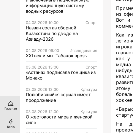
информационную систему
Примеч
водных ресурсов
из офи
Вот и 
04.08.2026 10:00
Спорт
коммен
Назван состав сборной
Казахстана по дзюдо на
Как из
Азиаду-2026
легио
игрок
04.08.2026 09:00
Исследования
главно
XXI век и мы. Табачок врозь
как у 
медиа 
03.08.2026 13:00
Спорт
нибуд
«Астана» подписала гонщика из
квазиг
Монако
развит
этому
03.08.2026 12:30
Культура
болель
Полюбившийся сериал имеет
хоккея
продолжение
«Барыс
Главная
03.08.2026 12:00
Культура
старту
О жестокости мира и женской
силе
На д
Reels
проко