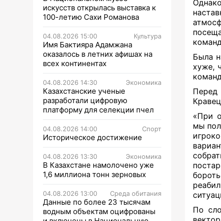
Однако
искусств открылась выставка к
настав
100-летию Сахи Романова
атмосф
посеща
04.08.2026 15:00
Культура
команд
Имя Бактияра Адамжана
оказалось в летних афишах на
Была н
всех континентах
хуже, 
команд
04.08.2026 14:30
Экономика
Казахстанские ученые
Перед 
разработали цифровую
Кравец
платформу для селекции пчел
«При о
мы пол
04.08.2026 14:00
Спорт
игроко
Историческое достижение
вариан
собра
04.08.2026 13:30
Экономика
В Казахстане намолочено уже
постар
1,6 миллиона тонн зерновых
борот
реабил
04.08.2026 13:00
Среда обитания
ситуац
Данные по более 23 тысячам
По сло
водным объектам оцифрованы
вектор
и включены в Национальную