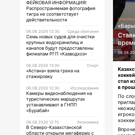
ФЕЙКОВАЯ ИНФОРМАЦИЯ!
Распространяемая фотография
тигра не соответствует
действительности
Спорт
Хок
«Бары
06.08.2026 13:30
Среда обитания
Ставк
Семь новых судов для очистки
врем
крупных водохранилищ и
каналов будут предоставлены
08.08.20
филиалам РГП «Казводхоз»
06.08.2026 13:00
Спорт
Казахс
«Астана» взяла грека на
хоккей
стажировку
стал и
в прош
06.08.2026 12:30
Исследования
Камеры видеонаблюдения на
По сло
туристических маршрутах
пригла
устанавливают в ГНПП
неожид
«Бурабай»
игроко
хоккеи
06.08.2026 12:15
Экономика
В Северо-Казахстанской
Впроч
области открыли мегаферму с