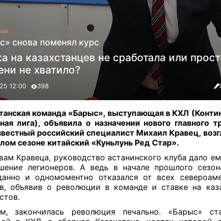
кей
с» снова поменял курс
а на казахстанцев не сработала или прост
ени не хватило?
25 12:00
398
танская команда «Барыс», выступающая в КХЛ (Конти
ная лига), объявила о назначении нового главного т
звестный российский специалист Михаил Кравец, воз
лом сезоне китайский «Куньлунь Ред Стар»
.
вам Кравеца, руководство астанинского клуба дало ем
шение легионеров. А ведь в начале прошлого сезо
анно и одномоментно отказался от всех североам
в, объявив о революции в команде и ставке на каз
стов.
ем, закончилась революция печально. «Барыс» ст