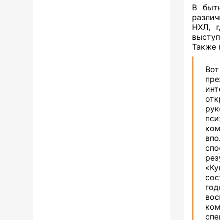
В быт
различ
НХЛ, 
выступ
Также 
Вот
пре
инт
отк
рук
пс
ком
впо
сп
рез
«Ку
сос
год
вос
ко
спе