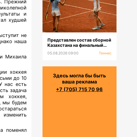
ь. Прежний
ликолепной
зультаты и
тал худшей
ыступит не
Представлен состав сборной
днако наша
Казахстана на финальный
турнир «Кубка Билли Джин
05.08.2026 09:00
Теннис
Кинг-2026»
ии Михаила
ции хоккея
Здесь могла бы быть
сьми до 10
ваша реклама
У нас есть
+7 (705) 715 70 96
сть задача
м хоккея,
, мы будем
стараться
ы изменить
ва поменял