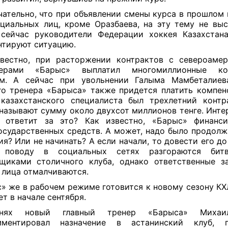
ательно, что при объявлении смены курса в прошлом 
циальных лиц, кроме Оразбаева, на эту тему не выс
сейчас руководители Федерации хоккея Казахстан
тируют ситуацию.
вестно, при расторжении контрактов с североаме
нерами «Барыс» выплатил многомиллионные ко
ам. А сейчас при увольнении Галыма Мамбеталиев
го тренера «Барыса» также придется платить компен
казахстанского специалиста был трехлетний контр
называют сумму около двухсот миллионов тенге. Интер
ь ответит за это? Как известно, «Барыс» финанси
осударственных средств. А может, надо было продолж
ия? Или не начинать? А если начали, то довести его д
 поводу в социальных сетях разгораются би
щиками столичного клуба, однако ответственные з
 лица отмалчиваются.
» же в рабочем режиме готовится к новому сезону КХ
ет в начале сентября.
нях новый главный тренер «Барыса» Михаи
мментировал назначение в астанинский клуб, п