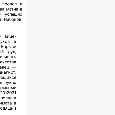
 провел в
ва матча в
й успешно
й Набоков.
й вице-
тухов в
«Барыс»
ый дух,
вливать
ачества
равец —
иалист,
ющихся
в руках
арысом»
020-2021
 попал в
имата в
ходящий