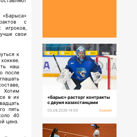
составляют
а «Барыса»
рактов с
 игроков,
лучше свои
уться к
 хоккее.
уть наш
о после
глашать
составе,
Хотим
се в их
«Барыс» расторг контракты
с двумя казахстанцами
вадцать
го пять
05.08.2026 14:00
Хоккей
коло 40
й ценз.