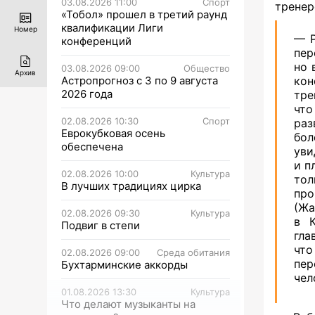
03.08.2026 11:00
Спорт
тренер
«Тобол» прошел в третий раунд
квалификации Лиги
Номер
— Р
конференций
пер
но 
03.08.2026 09:00
Общество
Архив
Астропрогноз с 3 по 9 августа
ко
2026 года
тре
что
02.08.2026 10:30
Спорт
раз
Еврокубковая осень
бол
обеспечена
уви
и п
02.08.2026 10:00
Культура
тол
В лучших традициях цирка
про
(Жа
02.08.2026 09:30
Культура
в К
Подвиг в степи
гла
чт
02.08.2026 09:00
Среда обитания
пер
Бухтарминские аккорды
чел
01.08.2026 13:30
Культура
Что делают музыканты на