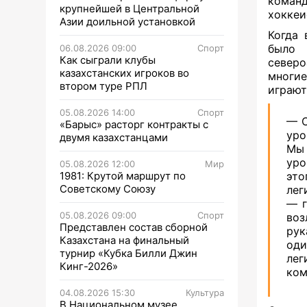
команд
крупнейшей в Центральной
хоккеи
Азии доильной установкой
Когда 
было 
06.08.2026 09:00
Спорт
Как сыграли клубы
север
казахстанских игроков во
многие
втором туре РПЛ
играют
05.08.2026 14:00
Спорт
— С
«Барыс» расторг контракты с
уро
двумя казахстанцами
Мы
уро
05.08.2026 12:00
Мир
1981: Крутой маршрут по
это
Советскому Союзу
лег
— г
05.08.2026 09:00
Спорт
воз
Представлен состав сборной
рук
Казахстана на финальный
оди
турнир «Кубка Билли Джин
лег
Кинг-2026»
ком
04.08.2026 15:30
Культура
В Национальном музее