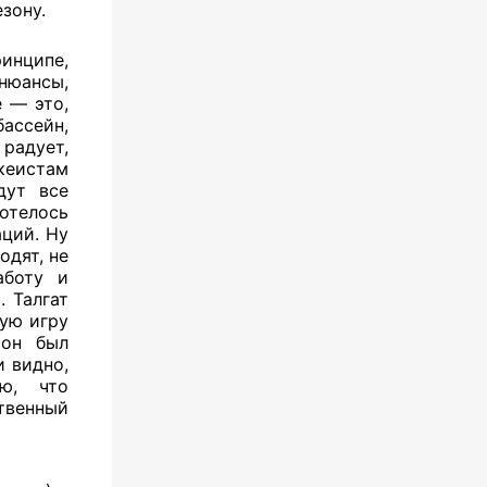
езону.
ринципе,
нюансы,
 — это,
ассейн,
 радует,
кеистам
дут все
отелось
аций. Ну
одят, не
аботу и
 Талгат
ую игру
 он был
и видно,
ю, что
ственный