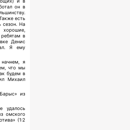
ющих) и в
ботал он в
льшинству.
 Также есть
 сезон. На
 хорошие,
 ребятам в
овке Денис
ал. Я ему
начнем, я
ем, что мы
ак будем в
тил Михаил
Барыс» из
е удалось
из омского
тива» (1:2