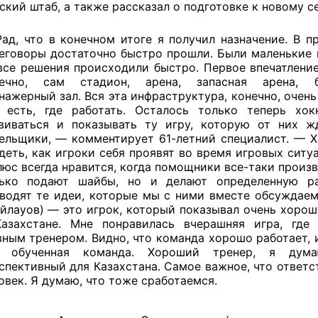
ский штаб, а также рассказал о подготовке к новому с
ад, что в конечном итоге я получил назначение. В п
еговоры достаточно быстро прошли. Были маленькие 
все решения происходили быстро. Первое впечатление
нечно, сам стадион, арена, запасная арена, б
нажерный зал. Вся эта инфраструктура, конечно, очень
 есть, где работать. Осталось только теперь хок
виваться и показывать ту игру, которую от них ж
ельщики, — комментирует 61-летний специалист. — Х
деть, как игроки себя проявят во время игровых ситу
люс всегда нравится, когда помощники все-таки произв
ько подают шайбы, но и делают определенную р
водят те идеи, которые мы с ними вместе обсуждаем.
йлауов) — это игрок, который показывал очень хорош
азахстане. Мне понравилась вчерашняя игра, где
вным тренером. Видно, что команда хорошо работает, 
о обученная команда. Хороший тренер, я дума
спективный для Казахстана. Самое важное, что ответ
овек. Я думаю, что тоже сработаемся.