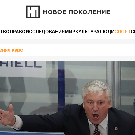
ТВО
ПРАВО
ИССЛЕДОВАНИЯ
МИР
КУЛЬТУРА
ЛЮДИ
СПОРТ
С
енял курс