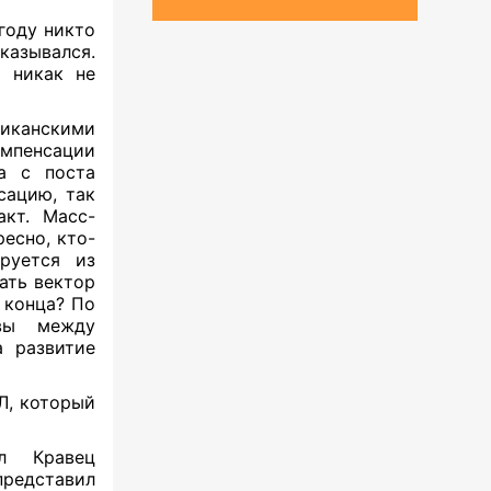
году никто
казывался.
а никак не
риканскими
мпенсации
а с поста
сацию, так
акт. Масс-
есно, кто-
руется из
ать вектор
о конца? По
твы между
а развитие
Л, который
л Кравец
редставил