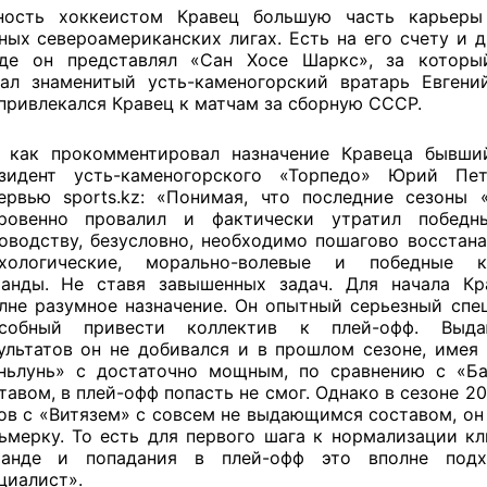
ность хоккеистом Кравец большую часть карьеры
ных североамериканских лигах. Есть на его счету и д
где он представлял «Сан Хосе Шаркс», за которы
ал знаменитый усть-каменогорский вратарь Евгени
привлекался Кравец к матчам за сборную СССР.
 как прокомментировал назначение Кравеца бывши
зидент усть-каменогорского «Торпедо» Юрий Пе
ервью sports.kz: «Понимая, что последние сезоны 
ровенно провалил и фактически утратил победн
оводству, безусловно, необходимо пошагово восстана
ихологические, морально-волевые и победные к
анды. Не ставя завышенных задач. Для начала К
лне разумное назначение. Он опытный серьезный спец
особный привести коллектив к плей-офф. Выда
ультатов он не добивался и в прошлом сезоне, имея 
ньлунь» с достаточно мощным, по сравнению с «Б
тавом, в плей-офф попасть не смог. Однако в сезоне 2
ов с «Витязем» с совсем не выдающимся составом, он
ьмерку. То есть для первого шага к нормализации кл
манде и попадания в плей-офф это вполне под
циалист».