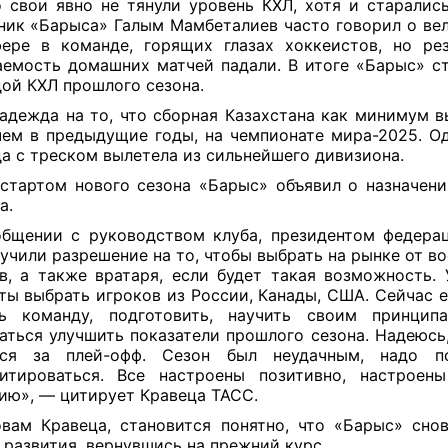
 свои явно не тянули уровень КХЛ, хотя и старалис
ник «Барыса» Галым Мамбеталиев часто говорил о ве
ере в команде, горящих глазах хоккеистов, но ре
емость домашних матчей падали. В итоге «Барыс» с
ой КХЛ прошлого сезона.
адежда на то, что сборная Казахстана как минимум в
чем в предыдущие годы, на чемпионате мира-2025. О
а с треском вылетела из сильнейшего дивизиона.
стартом нового сезона «Барыс» объявил о назначен
а.
бщении с руководством клуба, президентом федера
учили разрешение на то, чтобы выбрать на рынке от во
в, а также вратаря, если будет такая возможность. 
ты выбрать игроков из России, Канады, США.
Сейчас е
ть команду, подготовить, научить своим принципа
аться улучшить показатели прошлого сезона. Надеюсь
ься за плей-офф. Сезон был неудачным, надо по
итироваться. Все настроены позитивно, настроен
ию», — цитирует Кравеца ТАСС.
вам Кравеца, становится понятно, что «Барыс» сно
 развития, вернувшись на прежний курс.