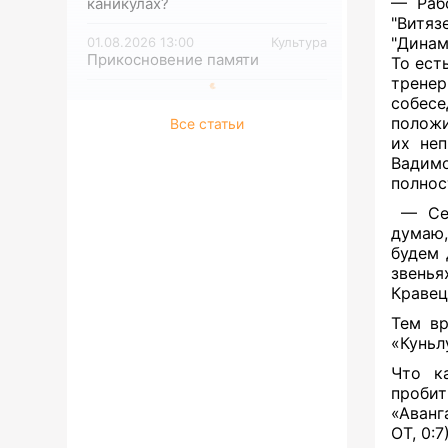
— Раб
каникулах?
"Витяз
"Динам
01.08.2026 13:00
Культура
Прикосновение памяти
То ест
тренер
собес
положи
Все статьи
их неп
Вадим
полнос
— Се
думаю,
будем 
звенья
Кравец
Тем в
«Куньл
Что к
пробит
«Аванг
ОТ, 0: