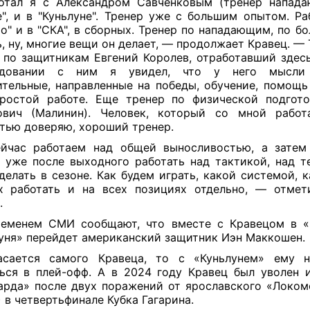
отал я с Александром Савченковым (тренер напада
е", и в "Куньлуне". Тренер уже с большим опытом. Ра
о" и в "СКА", в сборных. Тренер по нападающим, по бо
ь, ну, многие вещи он делает, — продолжает Кравец. —
 по защитникам Евгений Королев, отработавший здесь
едовании с ним я увидел, что у него мысли
тельные, направленные на победы, обучение, помощь
ростой работе. Еще тренер по физической подгот
ович (Малинин). Человек, который со мной работ
тью доверяю, хороший тренер.
йчас работаем над общей выносливостью, а затем 
 уже после выходного работать над тактикой, над т
делать в сезоне. Как будем играть, какой системой, к
х работать и на всех позициях отдельно, — отме
.
ременем СМИ сообщают, что вместе с Кравецом в «
уня» перейдет американский защитник Иэн Маккошен.
асается самого Кравеца, то с «Куньлунем» ему н
ься в плей-офф. А в 2024 году Кравец был уволен 
арда» после двух поражений от ярославского «Локомо
7) в четвертьфинале Кубка Гагарина.