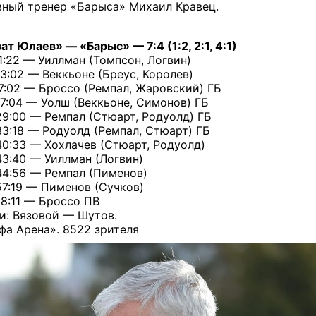
вный тренер «Барыса» Михаил Кравец.
ат Юлаев» — «Барыс» — 7:4 (1:2, 2:1, 4:1)
11:22 — Уиллман (Томпсон, Логвин)
13:02 — Веккьоне (Бреус, Королев)
17:02 — Броссо (Ремпал, Жаровский) ГБ
27:04 — Уолш (Веккьоне, Симонов) ГБ
29:00 — Ремпал (Стюарт, Родуолд) ГБ
33:18 — Родуолд (Ремпал, Стюарт) ГБ
40:33 — Хохлачев (Стюарт, Родуолд)
43:40 — Уиллман (Логвин)
44:56 — Ремпал (Пименов)
57:19 — Пименов (Сучков)
58:11 — Броссо ПВ
и: Вязовой — Шутов.
Уфа Арена». 8522 зрителя