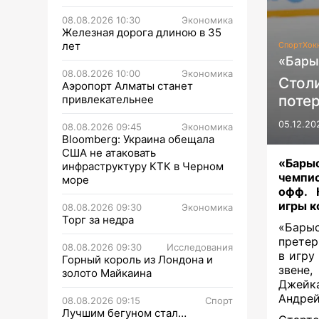
08.08.2026 10:30
Экономика
Железная дорога длиною в 35
лет
Спорт
Хок
«Бары
08.08.2026 10:00
Экономика
Столи
Аэропорт Алматы станет
поте
привлекательнее
05.12.20
08.08.2026 09:45
Экономика
Bloomberg: Украина обещала
США не атаковать
«Бары
инфраструктуру КТК в Черном
чемпио
море
офф. К
игры к
08.08.2026 09:30
Экономика
Торг за недра
«Барыс
претер
08.08.2026 09:30
Исследования
в игру
Горный король из Лондона и
звене
золото Майкаина
Джейк
Андрей
08.08.2026 09:15
Спорт
Лучшим бегуном стал…