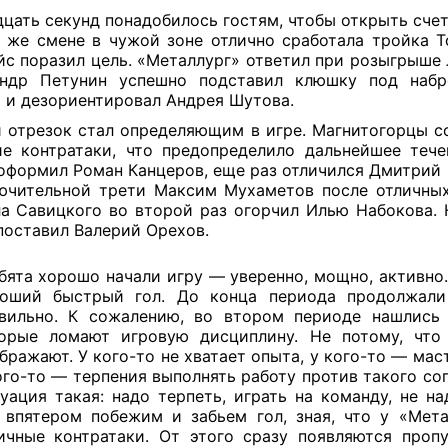
цать секунд понадобилось гостям, чтобы открыть счет 
 же смене в чужой зоне отлично сработала тройка Т
йс поразил цель. «Металлург» ответил при розыгрыше
андр Петунин успешно подставил клюшку под набр
 и дезориентировал Андрея Шутова.
 отрезок стал определяющим в игре. Магнитогорцы с
е контратаки, что предопределило дальнейшее тече
оформил Роман Канцеров, еще раз отличился Дмитрий 
ючительной трети Максим Мухаметов после отличны
а Савицкого во второй раз огорчил Илью Набокова. 
поставил Валерий Орехов.
бята хорошо начали игру — уверенно, мощно, активно
оший быстрый гол. До конца периода продолжали
вильно. К сожалению, во втором периоде нашлись 
орые ломают игровую дисциплину. Не потому, что
бражают. У кого-то не хватает опыта, у кого-то — мас
ого-то — терпения выполнять работу против такого со
уация такая: надо терпеть, играть на команду, не на
 впятером побежим и забьем гол, зная, что у «Мета
ичные контратаки. От этого сразу появляются проп