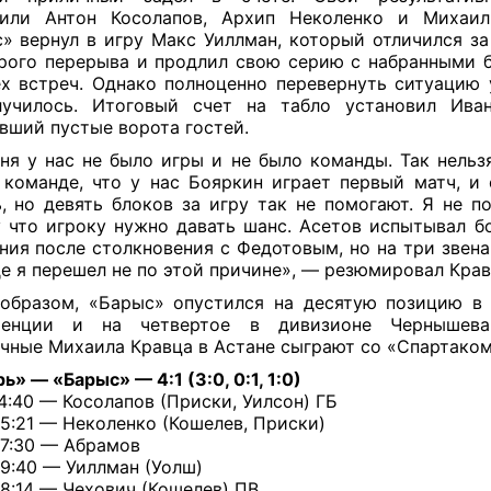
нили Антон Косолапов, Архип Неколенко и Михаил
» вернул в игру Макс Уиллман, который отличился за
рого перерыва и продлил свою серию с набранными 
х встреч. Однако полноценно перевернуть ситуацию 
лучилось. Итоговый счет на табло установил Иван
вший пустые ворота гостей.
ня у нас не было игры и не было команды. Так нельзя
 команде, что у нас Бояркин играет первый матч, и
, но девять блоков за игру так не помогают. Я не по
 что игроку нужно давать шанс. Асетов испытывал б
ия после столкновения с Федотовым, но на три звена
е я перешел не по этой причине», — резюмировал Крав
образом, «Барыс» опустился на десятую позицию в
ренции и на четвертое в дивизионе Чернышева
чные Михаила Кравца в Астане сыграют со «Спартаком
ь» — «Барыс» — 4:1 (3:0, 0:1, 1:0)
14:40 — Косолапов (Приски, Уилсон) ГБ
15:21 — Неколенко (Кошелев, Приски)
17:30 — Абрамов
39:40 — Уиллман (Уолш)
58:14 — Чехович (Кошелев) ПВ