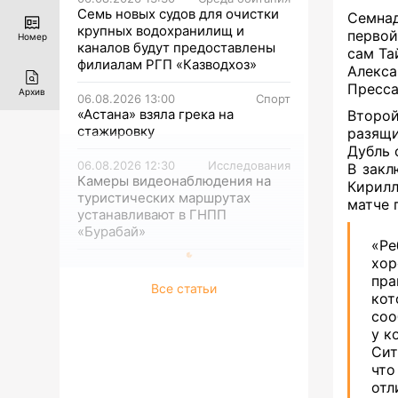
Семь новых судов для очистки
Семнад
крупных водохранилищ и
первой
Номер
каналов будут предоставлены
сам Та
филиалам РГП «Казводхоз»
Алекс
Пресса
Архив
06.08.2026 13:00
Спорт
«Астана» взяла грека на
Второй
стажировку
разящи
Дубль 
06.08.2026 12:30
Исследования
В закл
Камеры видеонаблюдения на
Кирилл
туристических маршрутах
матче 
устанавливают в ГНПП
«Бурабай»
«Ре
хор
пра
Все статьи
кот
соо
у к
Сит
что
отл