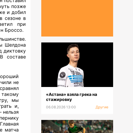
н поставил
чуть позже
ке и добил
в сезоне в
ветил при
н Броссо.
льшинстве.
лы Шелдона
д диктовку
 В составе
Хороший
учили не
 сравнял
к такому
«Астана» взяла грека на
стажировку
гру, мы
рать и,
06.08.2026 13:00
Другие
— нельзя
пернику
Главная
е матча