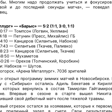
бы. Многим надо продолжать учиться и фокусиров
вой и до последней секунды матча», — поведал
вец.
лург» — «Барыс» — 5:2 (1:1, 3:0, 1:1)
00:17 — Томпсон (Логвин, Уиллман)
04:18 — Петунин (Пресс, Михайлис) ГБ
24:10 — Канцеров (Силантьев, Набоков)
37:43 — Силантьев (Ткачев, Паливко)
38:23 — Канцеров (Силантьев, Ткачев)
48:50 — Мухаметов
50:26 — Орехов (Толчинский, Коробкин)
и: Набоков — Шутов.
огорск. «Арена Металлург». 7036 зрителей
» открыл программу зимних матчей в Новосибирске. 
ру с «Сибирью» остались Адиль Бекетаев и Кирилл
о которых вернулись в состав Тамирлан Гайтамиро
оне. Впервые в сезоне в старте вышел Никита
ивший свой дебютный матч после тяжелой травмы.
вый отрезок остался за хозяевами, которые к первом
ли приличный задел в счете. Свои результатив