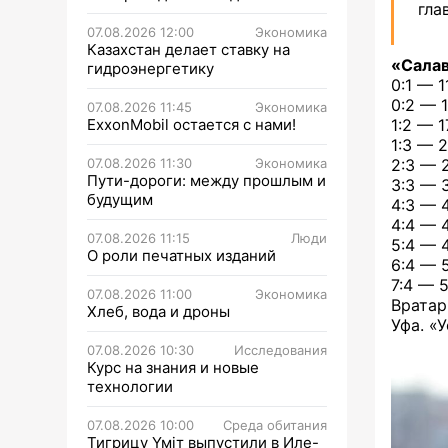
гла
07.08.2026 12:00
Экономика
Казахстан делает ставку на
«Салав
гидроэнергетику
0:1 — 
0:2 — 
07.08.2026 11:45
Экономика
ExxonMobil остается с нами!
1:2 — 
1:3 — 
07.08.2026 11:30
Экономика
2:3 — 
Пути-дороги: между прошлым и
3:3 — 
будущим
4:3 — 
4:4 — 
07.08.2026 11:15
Люди
5:4 — 
О роли печатных изданий
6:4 — 
7:4 — 
07.08.2026 11:00
Экономика
Вратар
Хлеб, вода и дроны
Уфа. «
07.08.2026 10:30
Исследования
Курс на знания и новые
технологии
07.08.2026 10:00
Среда обитания
Тигрицу Үміт выпустили в Иле-