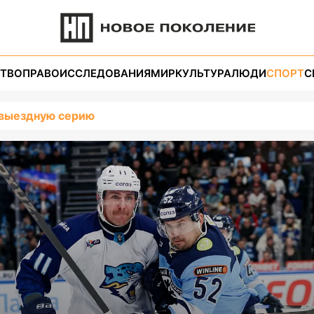
ТВО
ПРАВО
ИССЛЕДОВАНИЯ
МИР
КУЛЬТУРА
ЛЮДИ
СПОРТ
С
 выездную серию