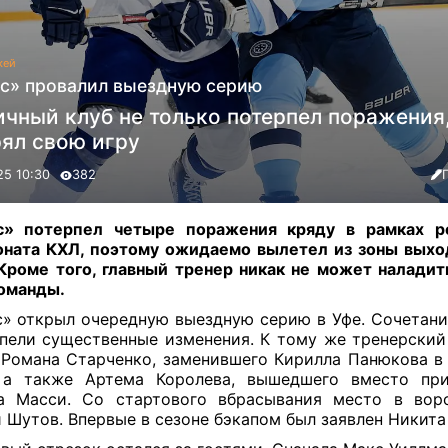
кей
с» провалил выездную серию
чный клуб не только потерпел поражения,
рял свою игру
25 10:30
382
с» потерпел четыре поражения кряду в рамках ре
ната КХЛ, поэтому ожидаемо вылетел из зоны выхо
роме того, главный тренер никак не может наладит
оманды.
» открыл очередную выездную серию в Уфе. Сочетани
пели существенные изменения. К тому же тренерский
 Романа Старченко, заменившего Кирилла Панюкова в
, а также Артема Королева, вышедшего вместо при
а Масси. Со стартового вбрасывания место в воро
 Шутов. Впервые в сезоне бэкапом был заявлен Никита