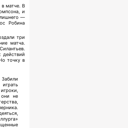
в матче. В
омпсона, и
 лишнего —
ос Робина
оздали три
ние матча.
Силантьев.
х действий
Но точку в
. Забили
 играть
игроки,
 они не
терства,
перника.
деяться,
ллурга»
ущенные