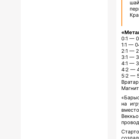
шай
пер
Кра
«Метал
0:1 — 
1:1 — 
2:1 — 
3:1 — 
4:1 — 
4:2 — 
5:2 — 
Вратар
Магнит
«Барыс
на иг
вмест
Веккь
провод
Старто
созда