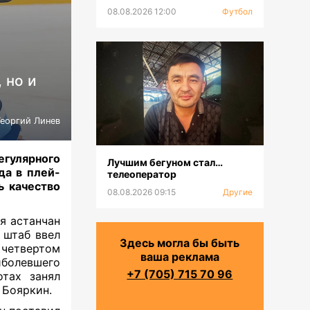
08.08.2026 12:00
Футбол
 но и
Георгий Линев
гулярного
Лучшим бегуном стал…
да в плей-
телеоператор
ь качество
08.08.2026 09:15
Другие
я астанчан
 штаб ввел
Здесь могла бы быть
 четвертом
ваша реклама
болевшего
+7 (705) 715 70 96
тах занял
 Бояркин.