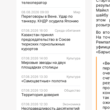
Старто
телеоператор
резуль
Майкл 
08.08.2026 09:00
Мир
шайбу 
Переговоры в Вене. Удар по
этом 
танкеру. КНДР осудила Японию
розыгр
07.08.2026 16:00
Среда обитания
Во вто
Казахстан принял
На точ
председательство в Союзе
Ремпал
тюркских горнолыжных
уфимце
курортов
«Барыс
07.08.2026 14:00
Культура
Мировые звезды на двух
«Ве
площадках столицы
пер
оче
07.08.2026 13:30
Культура
сче
«Самоцветные» полотна
рез
про
07.08.2026 13:00
Общество
кон
Территория доверия
так
ожи
07.08.2026 12:30
Экономика
про
Несправедливость десятилетий