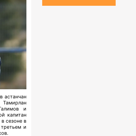
в астанчан
ь Тамирлан
Галимов и
ой капитан
в сезоне в
 третьем и
ов.