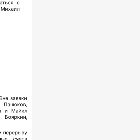
аться с
 Михаил
Вне заявки
 Панюков,
в и Майкл
 Бояркин,
у перерыву
ные счета