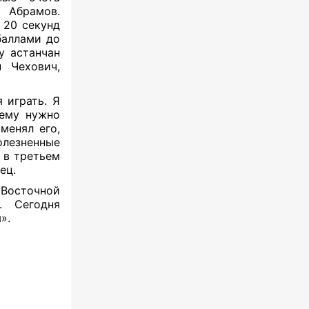
 Абрамов.
 20 секунд
баллами до
у астанчан
 Чехович,
 играть. Я
 ему нужно
менял его,
олезненные
 в третьем
ец.
 Восточной
. Сегодня
».