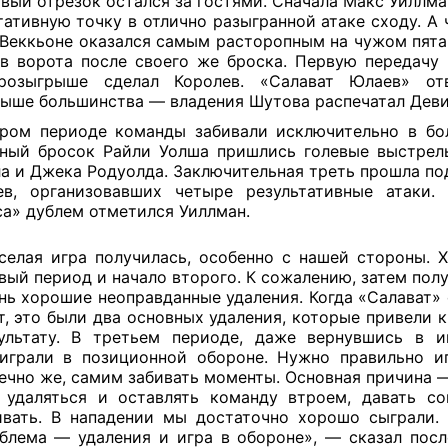
вый отрезок остался за гостями. Сначала Макс Уиллма
тативную точку в отлично разыгранной атаке сходу. А 
Веккьоне оказался самым расторопным на чужом пята
в ворота после своего же броска. Первую передачу 
розыгрыше сделал Королев. «Салават Юлаев» от
ыше большинства — владения Шутова распечатал Деви
ром периоде команды забивали исключительно в бо
ный бросок Райли Уолша пришлись голевые выстре
а и Джека Родуолда. Заключительная треть прошла по
в, организовавших четыре результативные атаки.
а» дублем отметился Уиллман.
селая игра получилась, особенно с нашей стороны. 
вый период и начало второго. К сожалению, затем пол
нь хорошие неоправданные удаления. Когда «Салават»
т, это были два основных удаления, которые привели 
ультату. В третьем периоде, даже вернувшись в и
играли в позиционной обороне. Нужно правильно иг
ечно же, самим забивать моменты. Основная причина 
 удаляться и оставлять команду втроем, давать со
вать. В нападении мы достаточно хорошо сыграли. 
блема — удаления и игра в обороне», — сказал посл