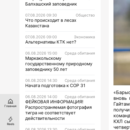
Балхашский заповедник
07.08.2026 09:30
Общество
Что происходит в лесах
Казахстана
07.08.2026 09:00
Экономика
Альтернативы КТК нет?
06.08.2026 15:00
Среда обитания
Маркакольскому
государственному природному
заповеднику 50 лет
06.08.2026 14:30
Среда обитания
Начата подготовка к СОР 31
«Барыс
06.08.2026 14:00
Среда обитания
вновь 
ФЕЙКОВАЯ ИНФОРМАЦИЯ!
Гайта
Главная
Распространяемая фотография
получи
тигра не соответствует
команд
действительности
КХЛ сы
Reels
четвер
06.08.2026 13:30
Среда обитания