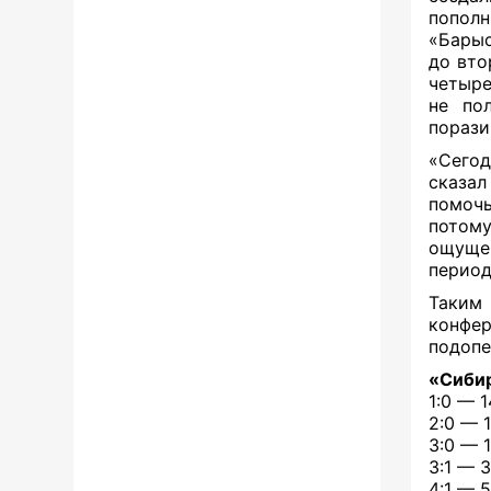
попол
«Барыс
до вто
четыре
не по
порази
«Сегод
сказал
помочь
потому
ощущен
период
Таким 
конфе
подопе
«Сибир
1:0 — 
2:0 — 
3:0 — 
3:1 — 
4:1 — 