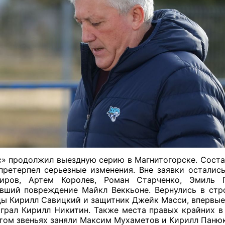
» продолжил выездную серию в Магнитогорске. Соста
претерпел серьезные изменения. Вне заявки осталис
миров, Артем Королев, Роман Старченко, Эмиль 
вший повреждение Майкл Веккьоне. Вернулись в стр
ы Кирилл Савицкий и защитник Джейк Масси, впервые 
грал Кирилл Никитин. Также места правых крайних в
том звеньях заняли Максим Мухаметов и Кирилл Панюк