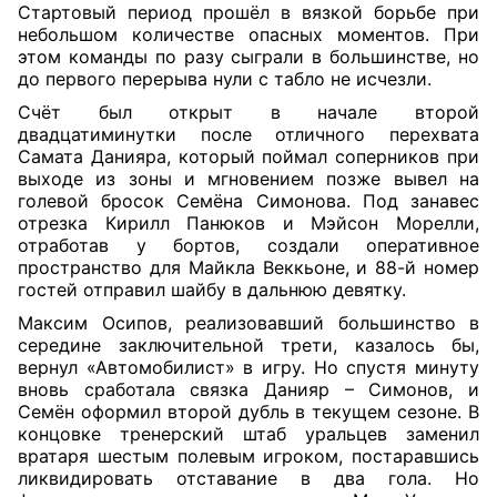
Стартовый период прошёл в вязкой борьбе при
небольшом количестве опасных моментов. При
этом команды по разу сыграли в большинстве, но
до первого перерыва нули с табло не исчезли.
Счёт был открыт в начале второй
двадцатиминутки после отличного перехвата
Самата Данияра, который поймал соперников при
выходе из зоны и мгновением позже вывел на
голевой бросок Семёна Симонова. Под занавес
отрезка Кирилл Панюков и Мэйсон Морелли,
отработав у бортов, создали оперативное
пространство для Майкла Веккьоне, и 88-й номер
гостей отправил шайбу в дальнюю девятку.
Максим Осипов, реализовавший большинство в
середине заключительной трети, казалось бы,
вернул «Автомобилист» в игру. Но спустя минуту
вновь сработала связка Данияр – Симонов, и
Семён оформил второй дубль в текущем сезоне. В
концовке тренерский штаб уральцев заменил
вратаря шестым полевым игроком, постаравшись
ликвидировать отставание в два гола. Но