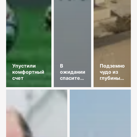
Упустили
В
Подземное
комфортный
ожидании
чудо из
счет
спасительного
глубины
звонка
веков