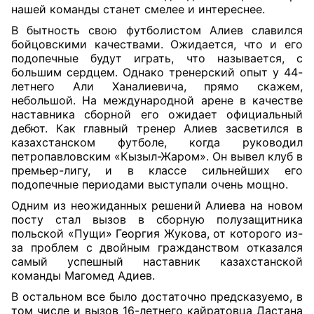
нашей команды станет смелее и интереснее.
В бытность свою футболистом Алиев славился
бойцовскими качествами. Ожидается, что и его
подопечные будут играть, что называется, с
большим сердцем. Однако тренерский опыт у 44-
летнего Али Ханалиевича, прямо скажем,
небольшой. На международной арене в качестве
наставника сборной его ожидает официальный
дебют. Как главный тренер Алиев засветился в
казахстанском футболе, когда руководил
петропавловским «Кызыл-Жаром». Он вывел клуб в
премьер-лигу, и в классе сильнейших его
подопечные периодами выступали очень мощно.
Одним из неожиданных решений Алиева на новом
посту стал вызов в сборную полузащитника
польской «Пущи» Георгия Жукова, от которого из-
за проблем с двойным гражданством отказался
самый успешный наставник казахстанской
команды Магомед Адиев.
В остальном все было достаточно предсказуемо, в
том числе и вызов 16-летнего кайратовца Дастана