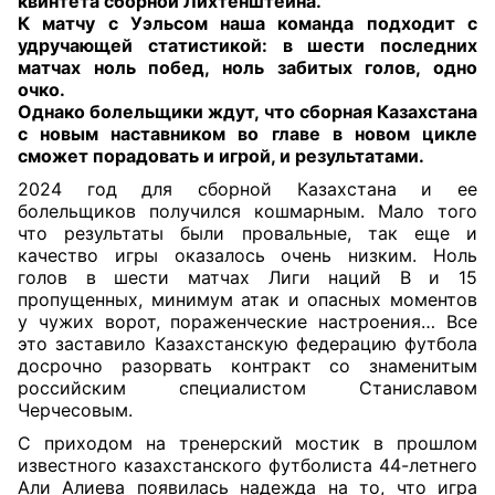
квинтета сборной Лихтенштейна.
К матчу с Уэльсом наша команда подходит с
удручающей статистикой: в шести последних
матчах ноль побед, ноль забитых голов, одно
очко.
Однако болельщики ждут, что сборная Казахстана
с новым наставником во главе в новом цикле
сможет порадовать и игрой, и результатами
.
2024 год для сборной Казахстана и ее
болельщиков получился кошмарным. Мало того
что результаты были провальные, так еще и
качество игры оказалось очень низким. Ноль
голов в шести матчах Лиги наций В и 15
пропущенных, минимум атак и опасных моментов
у чужих ворот, пораженческие настроения… Все
это заставило Казахстанскую федерацию футбола
досрочно разорвать контракт со знаменитым
российским специалистом Станиславом
Черчесовым.
С приходом на тренерский мостик в прошлом
известного казахстанского футболиста 44-летнего
Али Алиева появилась надежда на то, что игра