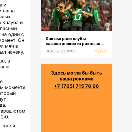
али
м наша
ичных
а Кнауба и
опасный
 на один с
Как сыграли клубы
момент. Он
казахстанских игроков во
ул мяч в
втором туре РПЛ
ыл начеку.
06.08.2026 09:00
Футбол
в, а
наша
Здесь могла бы быть
ваша реклама
е
+7 (705) 715 70 96
ом моменте
который
нут
ва.
 парашютом
2:0.
 своей