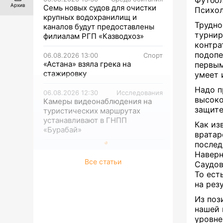
Архив
Семь новых судов для очистки
Психол
крупных водохранилищ и
Трудно
каналов будут предоставлены
турнир
филиалам РГП «Казводхоз»
контра
подопе
06.08.2026 13:00
Спорт
«Астана» взяла грека на
первым
стажировку
умеет 
Надо п
06.08.2026 12:30
Исследования
высоко
Камеры видеонаблюдения на
защите
туристических маршрутах
устанавливают в ГНПП
Как из
«Бурабай»
вратар
послед
Наверн
Все статьи
Саудов
То ест
на рез
Из поз
нашей 
уровне