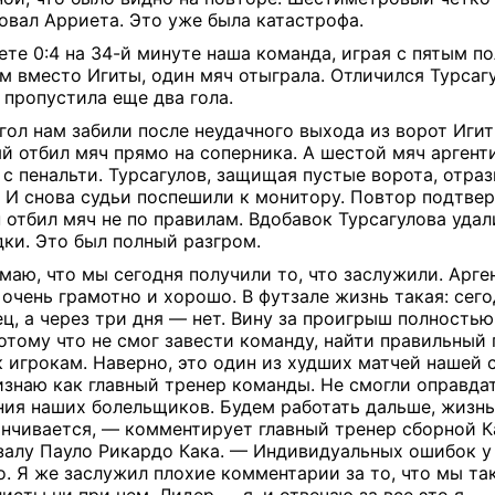
овал Арриета. Это уже была катастрофа.
ете 0:4 на 34-й минуте наша команда, играя с пятым п
м вместо Игиты, один мяч отыграла. Отличился Турсагу
 пропустила еще два гола.
гол нам забили после неудачного выхода из ворот Игит
й отбил мяч прямо на соперника. А шестой мяч аргент
 с пенальти. Турсагулов, защищая пустые ворота, отра
И снова судьи поспешили к монитору. Повтор подтвер
 отбил мяч не по правилам. Вдобавок Турсагулова удал
ки. Это был полный разгром.
маю, что мы сегодня получили то, что заслужили. Арге
 очень грамотно и хорошо. В футзале жизнь такая: сег
ц, а через три дня — нет. Вину за проигрыш полностью
потому что не смог завести команду, найти правильный
к игрокам. Наверно, это один из худших матчей нашей 
изнаю как главный тренер команды. Не смогли оправда
ия наших болельщиков. Будем работать дальше, жизнь
анчивается, — комментирует главный тренер сборной К
залу Пауло Рикардо Кака. — Индивидуальных ошибок у
о. Я же заслужил плохие комментарии за то, что мы та
исты ни при чем. Лидер — я, и отвечаю за все это я.