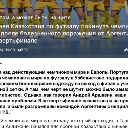
бол
том, а может быть, на щите
ная Казахстана по футзалу покинула чемп
 после болезненного поражения от Аргент
твертьфинале
24 09:00
502
kz
 над действующим чемпионом мира и Европы Португа
 чемпионата мира по футзалу в Узбекистане подарила
танским болельщикам надежду на выход в финал с уч
ной сетки. А там, чем черт не шутит, можно было зама
пионство.
Однако, как говорил Андрей Аршавин, наш
наши проблемы. В четвертьфинале казахстанцы не пр
ли, а были разгромлены командой Аргентины с непри
 1:6.
й чемпионат мира по футзалу, который проходит в Таш
 и Андижане, начался для сборной Казахстана с ничьей