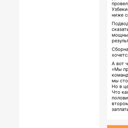
провел
Узбеки
ниже с
Подвод
сказат
мощных
резуль
Сборна
хочетс
А вот 
«Мы пр
команд
мы сто
Но в ц
Что ка
полови
втором
заплат