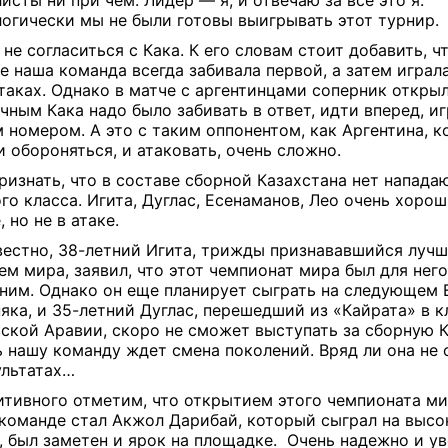
огически мы не были готовы выигрывать этот турнир.
 не согласиться с Кака. К его словам стоит добавить, ч
е наша команда всегда забивала первой, а затем играла
таках. Однако в матче с аргентинцами соперник открыл
чным Кака надо было забивать в ответ, идти вперед, иг
 номером. А это с таким оппонентом, как Аргентина, 
и обороняться, и атаковать, очень сложно.
ризнать, что в составе сборной Казахстана нет напада
го класса. Игита, Дуглас, Есенаманов, Лео очень хорош
, но не в атаке.
вестно, 38-летний Игита, трижды признававшийся луч
ем мира, заявил, что этот чемпионат мира был для него
ним. Однако он еще планирует сыграть на следующем 
яка, и 35-летний Дуглас, перешедший из «Кайрата» в к
ской Аравии, скоро не сможет выступать за сборную К
ь нашу команду ждет смена поколений. Вряд ли она не 
ультатах…
итивного отметим, что открытием этого чемпионата ми
команде стал Акжол Дарибай, который сыграл на выс
, был заметен и ярок на площадке.
Очень надежно и у