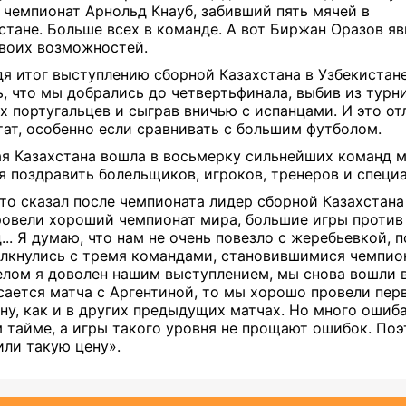
 чемпионат Арнольд Кнауб, забивший пять мячей в
стане.
Больше всех в команде. А вот Биржан Оразов яв
воих возможностей.
я итог выступлению сборной Казахстана в Узбекистане
ь, что мы добрались до четвертьфинала, выбив из турн
 португальцев и сыграв вничью с испанцами. И это о
тат, особенно если сравнивать с большим футболом.
я Казахстана вошла в восьмерку сильнейших команд м
я поздравить болельщиков, игроков, тренеров и специ
что сказал после чемпионата лидер сборной Казахстана
овели хороший чемпионат мира, большие игры против
... Я думаю, что нам не очень повезло с жеребьевкой, 
лкнулись с тремя командами, становившимися чемпио
елом я доволен нашим выступлением, мы снова вошли 
сается матча с Аргентиной, то мы хорошо провели пер
ну, как и в других предыдущих матчах. Но много ошиб
 тайме, а игры такого уровня не прощают ошибок. По
или такую цену».