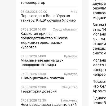
телеоператор
двукра
резуль
08.08.2026 09:00
Мир
являла
Переговоры в Вене. Удар по
медал
танкеру. КНДР осудила Японию
Затем 
этих 1
07.08.2026 16:00
Среда обитания
Казахстан принял
Испани
председательство в Союзе
вышли 
тюркских горнолыжных
стадии
курортов
сенсац
счетом
07.08.2026 14:00
Культура
Испанц
Мировые звезды на двух
площадках столицы
место 
соперн
07.08.2026 13:30
Культура
непре
«Самоцветные» полотна
Посмот
что бе
07.08.2026 13:00
Общество
Аргент
Территория доверия
Однако
07.08.2026 12:30
Экономика
невооб
Несправедливость десятилетий