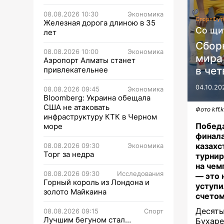
08.08.2026 10:30
Экономика
Спорт
Фут
Железная дорога длиною в 35
Со щи
лет
Сбор
08.08.2026 10:00
Экономика
мира
Аэропорт Алматы станет
в че
привлекательнее
04.10.20
08.08.2026 09:45
Экономика
Bloomberg: Украина обещала
США не атаковать
Фото kff.
инфраструктуру КТК в Черном
Победа
море
финала
казахс
08.08.2026 09:30
Экономика
Торг за недра
турнир
на чем
08.08.2026 09:30
Исследования
— это 
Горный король из Лондона и
уступи
золото Майкаина
счетом
Десяты
08.08.2026 09:15
Спорт
Лучшим бегуном стал…
Бухаре