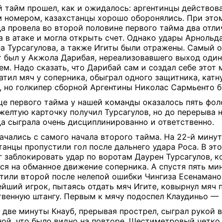
 тайм прошел, как и ожидалось: аргентинцы действов
 номером, казахстанцы хорошо оборонялись. При это
а провела во второй половине первого тайма два отл
а в атаке и могла открыть счет. Однако удары Арнольд
а Турсагулова, а также Игиты были отражены. Самый 
 был у Акжола Дарибая, нереализовавшего выход один
ем. Надо сказать, что Дарибай сам и создал себе этот 
атил мяч у соперника, обыграл одного защитника, катн
, но голкипер сборной Аргентины Николас Сармьенто б
це первого тайма у нашей команды оказалось пять фоло
желтую карточку получил Турсагулов, но до перерыва 
а сыграла очень дисциплинированно и ответственно.
ачались с самого начала второго тайма. На 22-й минут
танцы пропустили гол после дальнего удара Роса. В эт
г заблокировать удар по воротам Даурен Турсагулов, 
ся на обманное движение соперника. А спустя пять ми
тили второй после нелепой ошибки Чингиза Есенамано
йший игрок, пытаясь отдать мяч Игите, ковырнул мяч
твенную штангу. Первым к мячу подоспел Клаудиньо —
 две минуты Кнауб, прерывая прострел, сыграл рукой в
ой, что было видно на повторе. Шестиметровый четко