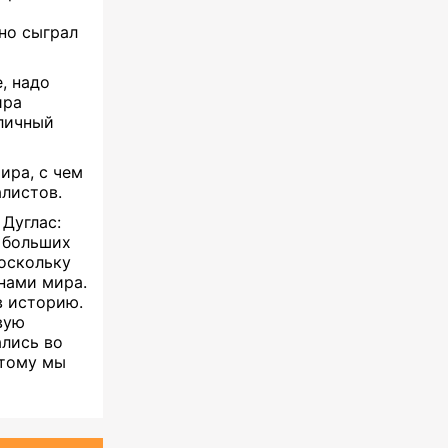
но сыграл
, надо
ира
тличный
ира, с чем
алистов.
 Дуглас:
 больших
поскольку
нами мира.
в историю.
вую
ались во
этому мы