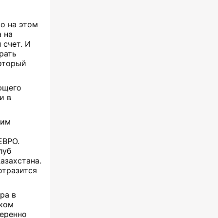
то на этом
 на
 счет. И
рать
который
ющего
и в
шим
ЕВРО.
луб
азахстана.
отразится
ра в
оком
веренно