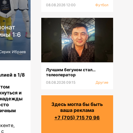
08.08.2026 12:00
Футбол
ионат
ины 1:6
Серик Ибраев
Лучшим бегуном стал…
лией в 1/8
телеоператор
08.08.2026 09:15
Другие
етом
хнуться и
и надежды
Здесь могла бы быть
осто
ваша реклама
личным
+7 (705) 715 70 96
кенте,
 с