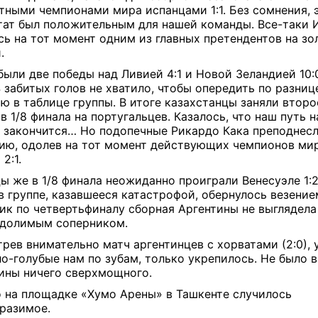
тными чемпионами мира испанцами 1:1. Без сомнения, 
тат был положительным для нашей команды. Все-таки 
сь на тот момент одним из главных претендентов на зо
и.
были две победы над Ливией 4:1 и Новой Зеландией 10:
4 забитых голов не хватило, чтобы опередить по разниц
ю в таблице группы. В итоге казахстанцы заняли второ
в 1/8 финала на португальцев. Казалось, что наш путь н
 закончится… Но подопечные Рикардо Кака преподнес
ию, одолев на тот момент действующих чемпионов ми
 2:1.
ы же в 1/8 финала неожиданно проиграли Венесуэле 1:2
в группе, казавшееся катастрофой, обернулось везением
ик по четвертьфиналу сборная Аргентины не выглядела
одолимым соперником.
рев внимательно матч аргентинцев с хорватами (2:0), 
ло-голубые нам по зубам, только укрепилось. Не было в
ины ничего сверхмощного.
 на площадке «Хумо Арены» в Ташкенте случилось
разимое.