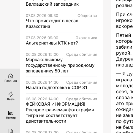
Балхашский заповедник
реализ
При сч
07.08.2026 09:30
Общество
игроко
Что происходит в лесах
вскоре
Казахстана
Пятый 
07.08.2026 09:00
Экономика
которы
Альтернативы КТК нет?
забили
рукой.
06.08.2026 15:00
Среда обитания
Даурен
Маркакольскому
площад
государственному природному
заповеднику 50 лет
— Я ду
играла
Главная
06.08.2026 14:30
Среда обитания
молоде
Начата подготовка к СОР 31
себя, 
слова 
06.08.2026 14:00
Среда обитания
Reels
это пр
ФЕЙКОВАЯ ИНФОРМАЦИЯ!
ожидан
Распространяемая фотография
не зак
тигра не соответствует
Номер
действительности
по фут
не был
06.08.2026 13:30
Среда обитания
Футбол