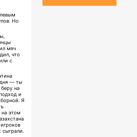
олевым
лов. Но
ы,
инцы
зил мяч
дил, что
или с
нтина
одня — ты
 беру на
 подход и
сборной. Я
ть
 на этом
азахстана
 игроков
к сыграли.