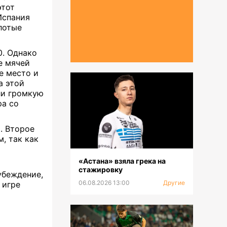
этот
Испания
лотые
0. Однако
е мячей
е место и
а этой
ли громкую
ра со
. Второе
, так как
«Астана» взяла грека на
стажировку
убеждение,
06.08.2026 13:00
Другие
 игре