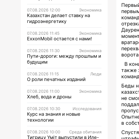
Первый
07.08.2026 12:00
Экономика
первым
Казахстан делает ставку на
команд
гидроэнергетику
отрезк
Даурен
07.08.2026 11:45
Экономика
момент
ExxonMobil остается с нами!
вратар
перехв
07.08.2026 11:30
Экономика
ворота
Пути-дороги: между прошлым и
будущим
В кон
также 
07.08.2026 11:15
Люди
команд
О роли печатных изданий
Беды н
07.08.2026 11:00
Экономика
казахс
Хлеб, вода и дроны
не смо
поддал
07.08.2026 10:30
Исследования
пропус
Курс на знания и новые
Опытне
технологии
в собс
Спустя
07.08.2026 10:00
Среда обитания
Тигрицу Үміт выпустили в Иле-
штрафн