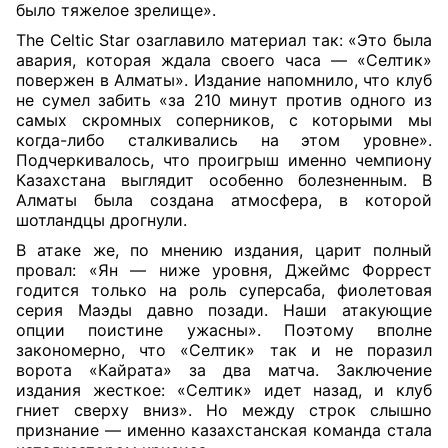
было тяжелое зрелище».
The Celtic Star озаглавило материал так: «Это была
авария, которая ждала своего часа — «Селтик»
повержен в Алматы». Издание напомнило, что клуб
не сумел забить «за 210 минут против одного из
самых скромных соперников, с которыми мы
когда-либо сталкивались на этом уровне».
Подчеркивалось, что проигрыш именно чемпиону
Казахстана выглядит особенно болезненным. В
Алматы была создана атмосфера, в которой
шотландцы дрогнули.
В атаке же, по мнению издания, царит полный
провал: «Ян — ниже уровня, Джеймс Форрест
годится только на роль суперсаба, фиолетовая
серия Маэды давно позади. Наши атакующие
опции поистине ужасны». Поэтому вполне
закономерно, что «Селтик» так и не поразил
ворота «Кайрата» за два матча. Заключение
издания жесткое: «Селтик» идет назад, и клуб
гниет сверху вниз». Но между строк слышно
признание — именно казахстанская команда стала