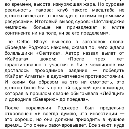
во времени, высота, изнуряющая жара. Но суровая
реальность такова: клуб такого масштаба не
должен вылетать от команды с такими скромными
ресурсами». Итоговый вывод суров: «Шотландские
чемпионы больше не принадлежат к элите
континента ни на поле, ни за его пределами».
The Celtic Bhoys вынесло в заголовок слова:
«Брендан Роджерс наконец сказал то, чего ждали
болельщики «Селтика». Автор назвал вылет от
«Кайрата» шоком: «После трех лет
гарантированного участия в Лиге чемпионов им
досталось проходимое задание — победить
«Кайрат Алматы» в двухматчевом противостоянии.
И каким бы образом на это ни смотреть, это
должно было быть простой задачей для команды,
которая в прошлом сезоне обыгрывала «Лейпциг»
и доводила «Баварию» до предела».
После поражения Роджерс был предельно
откровенен: «Я всегда думаю, что инвестиции —
это хорошо, но они должны приходить в нужное
время... Это очень разочаровывает. Все знают, куда