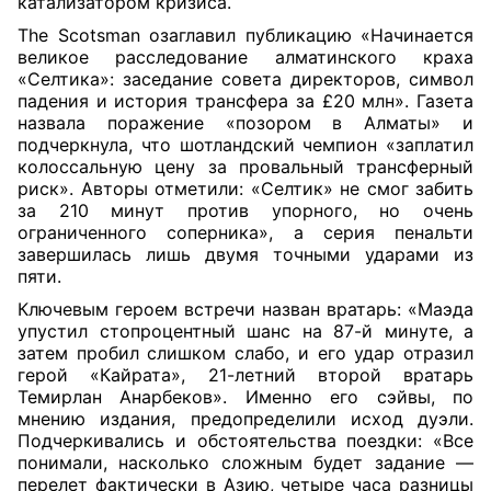
катализатором кризиса.
The Scotsman озаглавил публикацию «Начинается
великое расследование алматинского краха
«Селтика»: заседание совета директоров, символ
падения и история трансфера за £20 млн». Газета
назвала поражение «позором в Алматы» и
подчеркнула, что шотландский чемпион «заплатил
колоссальную цену за провальный трансферный
риск». Авторы отметили: «Селтик» не смог забить
за 210 минут против упорного, но очень
ограниченного соперника», а серия пенальти
завершилась лишь двумя точными ударами из
пяти.
Ключевым героем встречи назван вратарь: «Маэда
упустил стопроцентный шанс на 87-й минуте, а
затем пробил слишком слабо, и его удар отразил
герой «Кайрата», 21-летний второй вратарь
Темирлан Анарбеков». Именно его сэйвы, по
мнению издания, предопределили исход дуэли.
Подчеркивались и обстоятельства поездки: «Все
понимали, насколько сложным будет задание —
перелет фактически в Азию, четыре часа разницы