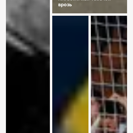
врозь