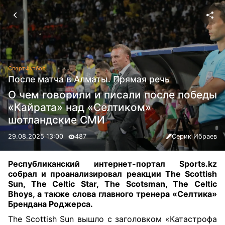
Спорт
Футбол
После матча в Алматы. Прямая речь
О чем говорили и писали после победы
«Кайрата» над «Селтиком»
шотландские СМИ
29.08.2025 13:00
487
Серик Ибраев
Республиканский интернет-портал Sports.kz
собрал и проанализировал реакции The Scottish
Sun, The Celtic Star, The Scotsman, The Celtic
Bhoys, а также слова главного тренера «Селтика»
Брендана Роджерса.
The Scottish Sun вышло с заголовком «Катастрофа