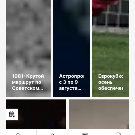
1981: Крутой
Астропрогноз
Еврокубковая
маршрут по
с 3 по 9
осень
Советскому
августа
обеспечена
Союзу
2026
года