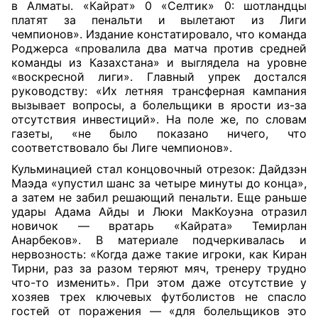
в Алматы. «Кайрат» 0 «Селтик» 0: шотландцы
платят за пенальти и вылетают из Лиги
чемпионов». Издание констатировало, что команда
Роджерса «провалила два матча против средней
команды из Казахстана» и выглядела на уровне
«воскресной лиги». Главный упрек достался
руководству: «Их летняя трансферная кампания
вызывает вопросы, а болельщики в ярости из-за
отсутствия инвестиций». На поле же, по словам
газеты, «не было показано ничего, что
соответствовало бы Лиге чемпионов».
Кульминацией стал концовочный отрезок: Дайдзэн
Маэда «упустил шанс за четыре минуты до конца»,
а затем не забил решающий пенальти. Еще раньше
удары Адама Айды и Люки МакКоуэна отразил
новичок — вратарь «Кайрата» Темирлан
Анарбеков». В материале подчеркивалась и
нервозность: «Когда даже такие игроки, как Киран
Тирни, раз за разом теряют мяч, тренеру трудно
что-то изменить». При этом даже отсутствие у
хозяев трех ключевых футболистов не спасло
гостей от поражения — «для болельщиков это