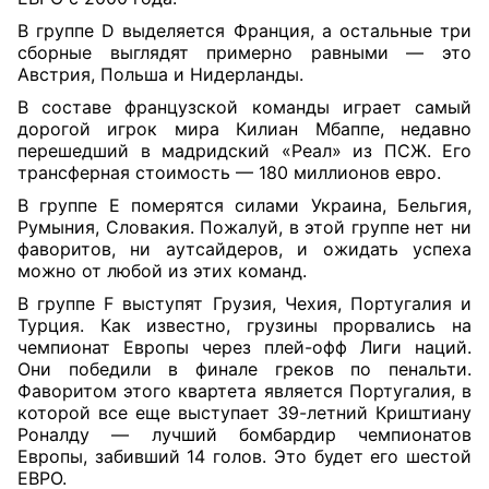
В группе D выделяется Франция, а остальные три
сборные выглядят примерно равными — это
Австрия, Польша и Нидерланды.
В составе французской команды играет самый
дорогой игрок мира Килиан Мбаппе, недавно
перешедший в мадридский «Реал» из ПСЖ. Его
трансферная стоимость — 180 миллионов евро.
В группе Е померятся силами Украина, Бельгия,
Румыния, Словакия. Пожалуй, в этой группе нет ни
фаворитов, ни аутсайдеров, и ожидать успеха
можно от любой из этих команд.
В группе F выступят Грузия, Чехия, Португалия и
Турция. Как известно, грузины прорвались на
чемпионат Европы через плей-офф Лиги наций.
Они победили в финале греков по пенальти.
Фаворитом этого квартета является Португалия, в
которой все еще выступает 39-летний Криштиану
Роналду — лучший бомбардир чемпионатов
Европы, забивший 14 голов. Это будет его шестой
ЕВРО.