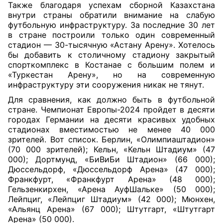
Также благодаря успехам сборной Казахстана
внутри страны обратили внимание на слабую
футбольную инфраструктуру. За последние 30 лет
в стране построили только один современный
стадион — 30-тысячную «Астану Арену». Хотелось
бы добавить к столичному стадиону закрытый
спорткомплекс в Костанае с большим полем и
«Туркестан Арену», но на современную
инфраструктуру эти сооружения никак не тянут.
Для сравнения, как должно быть в футбольной
стране. Чемпионат Европы-2024 пройдет в десяти
городах Германии на десяти красивых удобных
стадионах вместимостью не менее 40 000
зрителей. Вот список. Берлин, «Олимпиаштадион»
(70 000 зрителей); Кельн, «Кельн Штадиум» (47
000); Дортмунд, «БиВиБи Штадион» (66 000);
Дюссельдорф, «Дюссельдорф Арена» (47 000);
Франкфурт, «Франкфурт Арена» (48 000);
Гельзенкирхен, «Арена АуфШальке» (50 000);
Лейпциг, «Лейпциг Штадиум» (42 000); Мюнхен,
«Альянц Арена» (67 000); Штутгарт, «Штутгарт
Арена» (50 000).