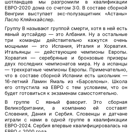
шотландцев мы разгромили в квалификации
ЕВРО-2020 дома со счетом 3:0. В составе сборной
Венгрии выступает экс-полузащитник «Астаны»
Ласло Кляйнхайслер.
Группу В называют группой смерти, хотя в ней есть
явный аутсайдер — это Албания. Ну а остальные
три команды действительно кажутся очень
мощны
ми — это Испания, Италия и Хорватия.
Итальянцы — действующие чемпионы Европы.
Хорватия — серебряные и бронзовые призеры
двух последних чемпионатов мира. Ну а испанцы
— трехкратные чемпионы Европы. Примечательно,
что в составе сборной Испании есть школьник —
16-летний Ламин Ямаль из «Барселоны». Школа
его отпустила на ЕВРО с тем условием, что он
будет готовиться к экзаменам самостоятельно.
В группе С явный фаворит. Это сборная
Великобритании, а компанию ей составят
Словения, Дания и Сербия. Словенцы и датчане
играли с нами в одной группе в квалификации
ЕВРО-2024. Сербия впервые квалифицировалась на
ЕВРО с 2000 года.