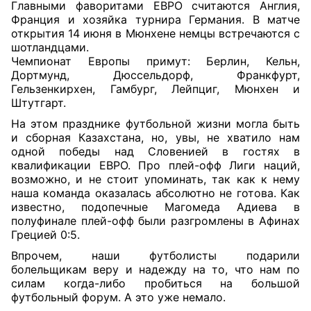
Главными фаворитами ЕВРО считаются Англия,
Франция и хозяйка турнира Германия. В матче
открытия 14 июня в Мюнхене немцы встречаются с
шотландцами.
Чемпионат Европы примут: Берлин, Кельн,
Дортмунд, Дюссельдорф, Франкфурт,
Гельзенкирхен, Гамбург, Лейпциг, Мюнхен и
Штутгарт.
На этом празднике футбольной жизни могла быть
и сборная Казахстана, но, увы, не хватило нам
одной победы над Словенией в гостях в
квалификации ЕВРО. Про плей-офф Лиги наций,
возможно, и не стоит упоминать, так как к нему
наша команда оказалась абсолютно не готова. Как
известно, подопечные Магомеда Адиева в
полуфинале плей-офф были разгромлены в Афинах
Грецией 0:5.
Впрочем, наши футболисты подарили
болельщикам веру и надежду на то, что нам по
силам когда-либо пробиться на большой
футбольный форум. А это уже немало.