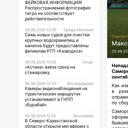
ФЕЙКОВАЯ ИНФОРМАЦИЯ!
Распространяемая фотография
тигра не соответствует
действительности
06.08.2026 13:30
Среда обитания
Семь новых судов для очистки
Спорт
Фут
крупных водохранилищ и
Макс
каналов будут предоставлены
филиалам РГП «Казводхоз»
03.09.20
06.08.2026 13:00
Спорт
Напад
«Астана» взяла грека на
Самор
стажировку
сентяб
06.08.2026 12:30
Исследования
Как из
Камеры видеонаблюдения на
в рез
туристических маршрутах
оправи
устанавливают в ГНПП
по сбо
«Бурабай»
Саморо
06.08.2026 12:15
Экономика
оформ
В Северо-Казахстанской
бывший
области открыли мегаферму с