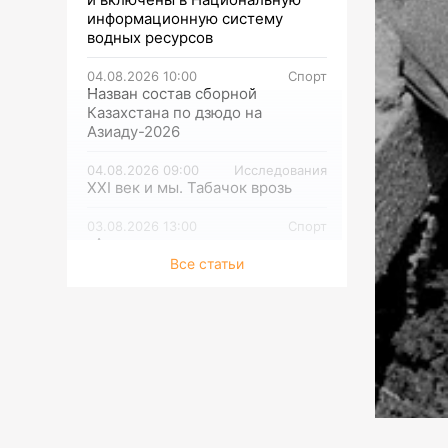
информационную систему
водных ресурсов
04.08.2026 10:00
Спорт
Назван состав сборной
Казахстана по дзюдо на
Азиаду-2026
04.08.2026 09:00
Исследования
XXI век и мы. Табачок врозь
03.08.2026 13:00
Спорт
«Астана» подписала гонщика из
Монако
Все статьи
03.08.2026 12:30
Культура
Полюбившийся сериал имеет
продолжение
03.08.2026 12:00
Культура
О жестокости мира и женской
силе