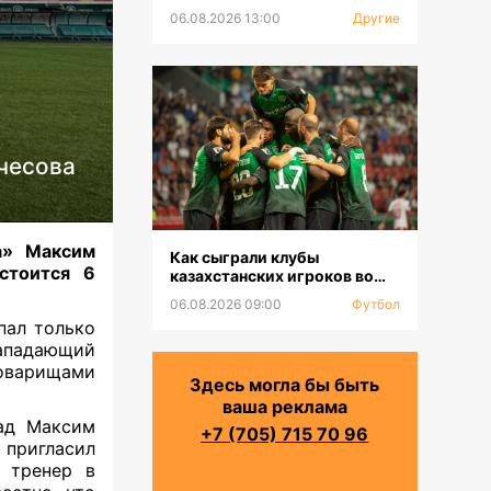
06.08.2026 13:00
Другие
чесова
а» Максим
Как сыграли клубы
стоится 6
казахстанских игроков во
втором туре РПЛ
06.08.2026 09:00
Футбол
пал только
ападающий
товарищами
Здесь могла бы быть
ваша реклама
зад Максим
+7 (705) 715 70 96
пригласил
 тренер в