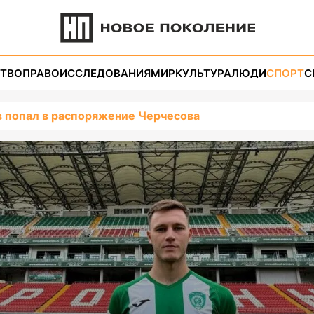
ТВО
ПРАВО
ИССЛЕДОВАНИЯ
МИР
КУЛЬТУРА
ЛЮДИ
СПОРТ
С
 попал в распоряжение Черчесова