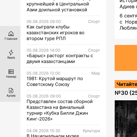
истори
крупнейшей в Центральной
Адиев 
Азии доильной установкой
6 сент
с Норв
06.08.2026 09:00
Спорт
Как сыграли клубы
Люблян
казахстанских игроков во
втором туре РПЛ
Главная
05.08.2026 14:00
Спорт
«Барыс» расторг контракты с
Reels
двумя казахстанцами
05.08.2026 12:00
Мир
Номер
1981: Крутой маршрут по
Читайте
Советскому Союзу
№
30 (2
05.08.2026 09:00
Спорт
Архив
Представлен состав сборной
Казахстана на финальный
турнир «Кубка Билли Джин
Кинг-2026»
04.08.2026 15:30
Культура
В Национальном музее