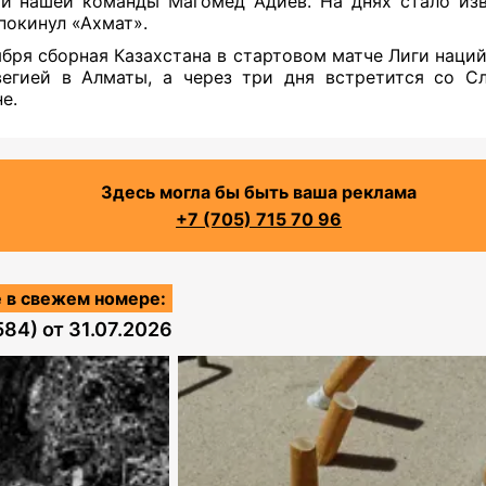
и нашей команды Магомед Адиев. На днях стало изв
покинул «Ахмат».
ября сборная Казахстана в стартовом матче Лиги наций
егией в Алматы, а через три дня встретится со С
е.
Здесь могла бы быть ваша реклама
+7 (705) 715 70 96
 в свежем номере:
584)
от
31.07.2026