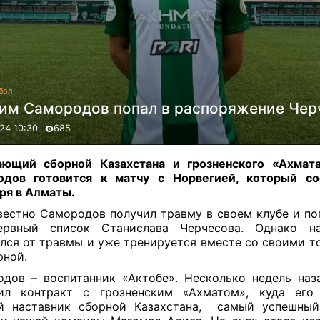
бол
им Самородов попал в распоряжение Чер
24 10:30
685
ающий сборной Казахстана и грозненского «Ахмат
одов готовится к матчу с Норвегией, который со
ря в Алматы.
вестно Самородов получил травму в своем клубе и по
ервный список Станислава Черчесова. Однако н
лся от травмы и уже тренируется вместе со своими 
рной.
дов – воспитанник «Актобе». Несколько недель на
ил контракт с грозненским «Ахматом», куда его 
 наставник сборной Казахстана,
самый успешный