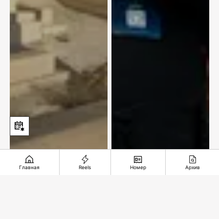
Главная
Reels
Номер
Архив
Подземное чудо из
Чтобы придать сил
глубины веков
и защиты