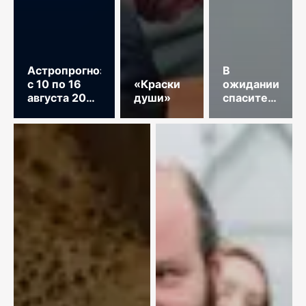
Астропрогноз
В
с 10 по 16
«Краски
ожидании
августа 2026
души»
спасительного
год
звонка