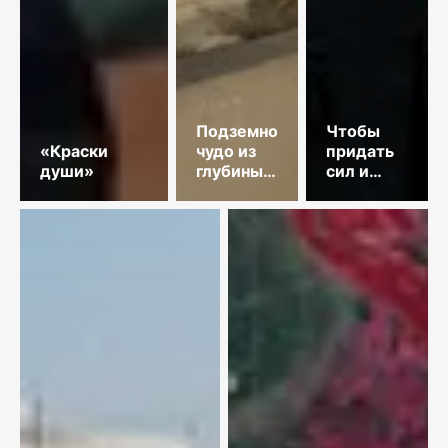
Подземное
Чтобы
«Краски
чудо из
придать
души»
глубины
сил и
веков
защиты