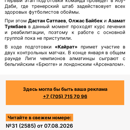
Первый этап подготовки команда проведёт в Абу-
Даби, где тренерский штаб задействовует всех
здоровых футболистов обоймы.
При этом
Дастан Сатпаев
,
Олжас Байбек
и
Азамат
Туякбаев
в данный момент проходят курс лечения
и реабилитации, поэтому к работе с основной
группой пока не приступили.
В ходе подготовки
«Кайрат»
примет участие в
двух контрольных матчах. В конце января в общем
раунде Лиги чемпионов алматинцы сыграют с
бельгийским «Брюгге» и лондонским «Арсеналом».
Здесь могла бы быть ваша реклама
+7 (705) 715 70 96
Читайте в свежем номере:
№
31 (2585)
от
07.08.2026