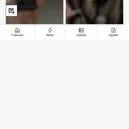
Главная
Reels
Номер
Архив
В лучших
традициях цирка
Подвиг в степи
Рекомендуемые