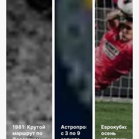
1981: Крутой
Астропрогноз
Еврокубковая
маршрут по
с 3 по 9
осень