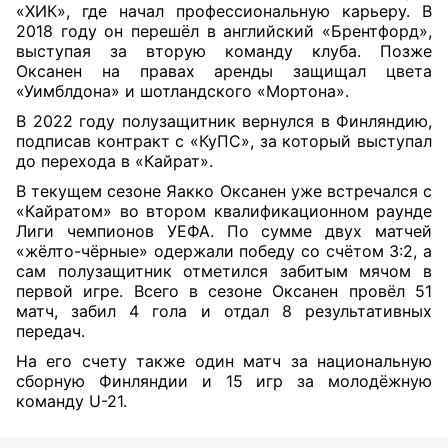
«ХИК», где начал профессиональную карьеру. В
2018 году он перешёл в английский «Брентфорд»,
выступая за вторую команду клуба. Позже
Оксанен на правах аренды защищал цвета
«Уимблдона» и шотландского «Мортона».
В 2022 году полузащитник вернулся в Финляндию,
подписав контракт с «КуПС», за который выступал
до перехода в «Кайрат».
В текущем сезоне Яакко Оксанен уже встречался с
«Кайратом» во втором квалификационном раунде
Лиги чемпионов УЕФА. По сумме двух матчей
«жёлто-чёрные» одержали победу со счётом 3:2, а
сам полузащитник отметился забитым мячом в
первой игре. Всего в сезоне Оксанен провёл 51
матч, забил 4 гола и отдал 8 результативных
передач.
На его счету также один матч за национальную
сборную Финляндии и 15 игр за молодёжную
команду U-21.