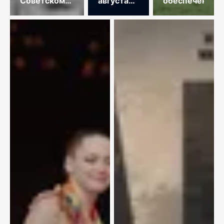
Советскому
августа
обеспечена
Союзу
2026
года