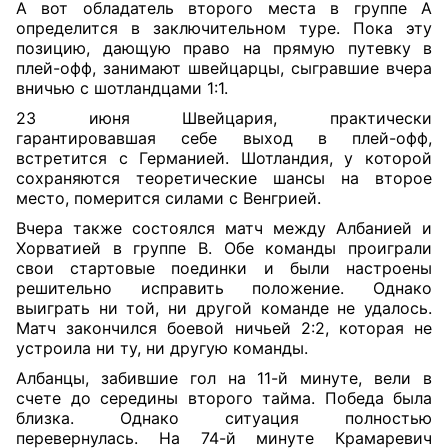
А вот обладатель второго места в группе А
определится в заключительном туре. Пока эту
позицию, дающую право на прямую путевку в
плей-офф, занимают швейцарцы, сыгравшие вчера
вничью с шотландцами 1:1.
23 июня Швейцария, практически
гарантировавшая себе выход в плей-офф,
встретится с Германией. Шотландия, у которой
сохраняются теоретические шансы на второе
место, померится силами с Венгрией.
Вчера также состоялся матч между Албанией и
Хорватией в группе В. Обе команды проиграли
свои стартовые поединки и были настроены
решительно исправить положение. Однако
выиграть ни той, ни другой команде не удалось.
Матч закончился боевой ничьей 2:2, которая не
устроила ни ту, ни другую команды.
Албанцы, забившие гол на 11-й минуте, вели в
счете до середины второго тайма. Победа была
близка. Однако ситуация полностью
перевернулась. На 74-й минуте Крамаревич