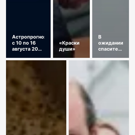
Астропрогноз
В
с 10 по 16
«Краски
ожидании
августа 2026
души»
спасительного
год
звонка