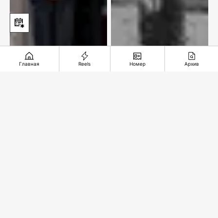
Главная
Reels
Номер
Архив
Аэропорт Алматы
Горный король из
станет
Лондона и золото
привлекательнее
Майкаина