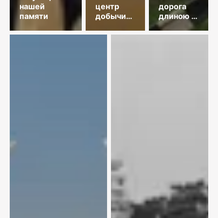
нашей
центр
дорога
памяти
добычи
длиною в
меди
35 лет