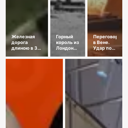
Железная
Горный
Переговоры
дорога
король из
в Вене.
длиною в 35
Лондона
Удар по
лет
и золото
танкеру.
Майкаина
КНДР
осудила
Японию