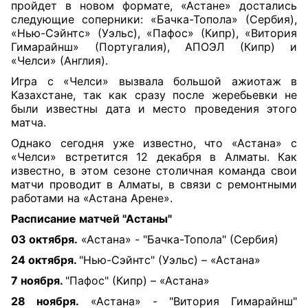
пройдет в новом формате, «Астане» достались
следующие соперники: «Бачка-Топола» (Сербия),
«Нью-Сэйнтс» (Уэльс), «Пафос» (Кипр), «Витория
Гимарайнш» (Португалия), АПОЭЛ (Кипр) и
«Челси» (Англия).
Игра с «Челси» вызвала большой ажиотаж в
Казахстане, так как сразу после жеребьевки не
были известны дата и место проведения этого
матча.
Однако сегодня уже известно, что «Астана» с
«Челси» встретится 12 декабря в Алматы. Как
известно, в этом сезоне столичная команда свои
матчи проводит в Алматы, в связи с ремонтными
работами на «Астана Арене».
Расписание матчей "Астаны"
03 октября.
«Астана» - "Бачка-Топола" (Сербия)
24 октября.
"Нью-Сэйнтс" (Уэльс) – «Астана»
7 ноября.
"Пафос" (Кипр) – «Астана»
28 ноября.
«Астана» - "Витория Гимарайнш"