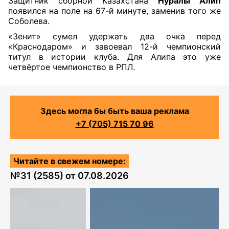
Защитник сборной Казахстана
Нуралы Алип
появился на поле на 67-й минуте, заменив того же
Соболева.
«Зенит» сумел удержать два очка перед
«Краснодаром» и завоевал 12-й чемпионский
титул в истории клуба. Для Алипа это уже
четвёртое чемпионство в РПЛ.
Здесь могла бы быть ваша реклама
+7 (705) 715 70 96
Читайте в свежем номере:
№
31 (2585)
от
07.08.2026