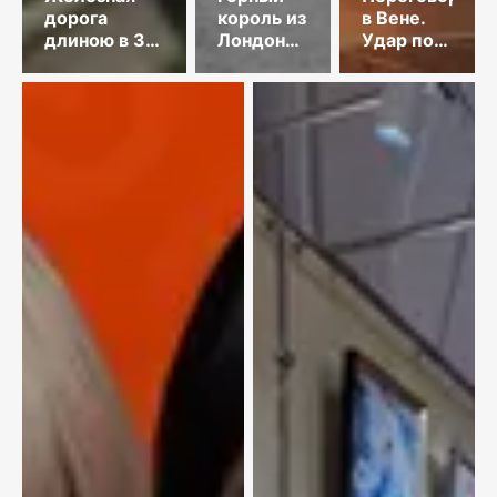
дорога
король из
в Вене.
длиною в 35
Лондона
Удар по
лет
и золото
танкеру.
Майкаина
КНДР
осудила
Японию