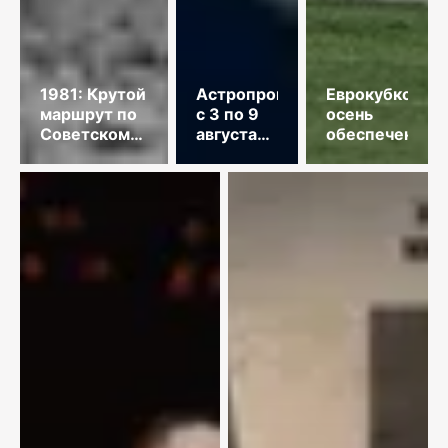
1981: Крутой
Астропрогноз
Еврокубковая
маршрут по
с 3 по 9
осень
Советскому
августа
обеспечена
Союзу
2026
года