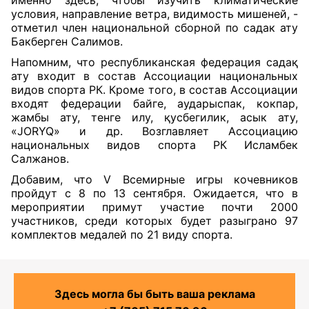
именно здесь, чтобы изучить климатические
условия, направление ветра, видимость мишеней, -
отметил член национальной сборной по садак ату
Бакберген Салимов.
Напомним, что республиканская федерация садақ
ату входит в состав Ассоциации национальных
видов спорта РК. Кроме того, в состав Ассоциации
входят федерации байге, аударыспак, кокпар,
жамбы ату, тенге илу, қусбегилик, асык ату,
«JORYQ» и др. Возглавляет Ассоциацию
национальных видов спорта РК Исламбек
Салжанов.
Добавим, что V Всемирные игры кочевников
пройдут с 8 по 13 сентября. Ожидается, что в
мероприятии примут участие почти 2000
участников, среди которых будет разыграно 97
комплектов медалей по 21 виду спорта.
Здесь могла бы быть ваша реклама