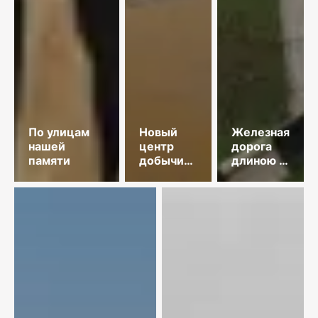
По улицам
Новый
Железная
нашей
центр
дорога
памяти
добычи
длиною в
меди
35 лет