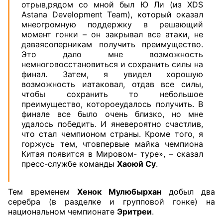
отрыв,рядом со мной был Ю Ли (из XDS
Astana Development Team), который оказал
мнеогромную поддержку в решающий
момент гонки – он закрывал все атаки, не
даваясоперникам получить преимущество.
Это дало мне возможность
немноговосстановиться и сохранить силы на
финал. Затем, я увидел хорошую
возможность иатаковал, отдав все силы,
чтобы сохранить то небольшое
преимущество, котороеудалось получить. В
финале все было очень близко, но мне
удалось победить. И яневероятно счастлив,
что стал чемпионом страны. Кроме того, я
горжусь тем, чтовпервые майка чемпиона
Китая появится в Мировом- туре», – сказал
пресс-службе команды
Хаоюй Су
.
Тем временем
Хенок Мулюбырхан
добыл два
серебра (в разделке и групповой гонке) на
национальном чемпионате
Эритреи
.