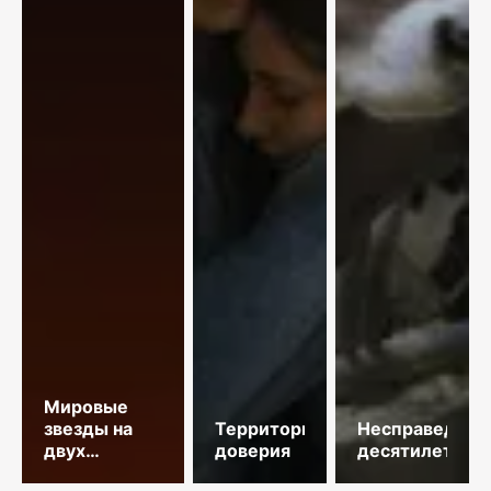
Мировые
звезды на
Территория
Несправедлив
двух
доверия
десятилетий
площадках