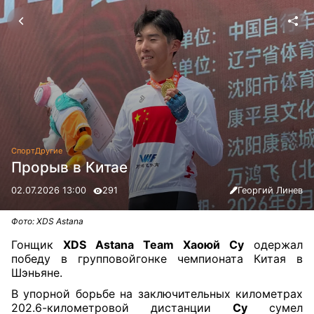
Спорт
Другие
Прорыв в Китае
02.07.2026 13:00
291
Георгий Линев
Фото: XDS Astana
Гонщик
XDS Astana Team Хаоюй Су
одержал
победу в групповойгонке чемпионата Китая в
Шэньяне.
В упорной борьбе на заключительных километрах
202.6-километровой дистанции
Су
сумел