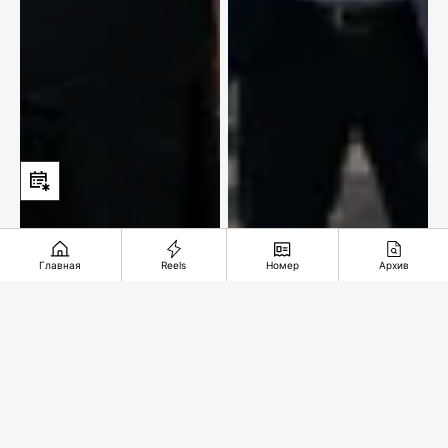
Почему
Главная
Reels
Номер
Архив
Чтобы придать сил
добровольное
и защиты
страхование
автомобиля
становится все
более
Рекомендуемые
востребованным?