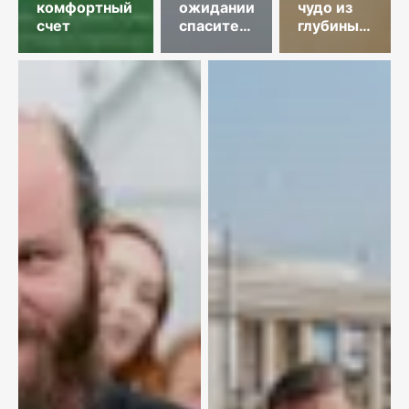
комфортный
ожидании
чудо из
счет
спасительного
глубины
звонка
веков