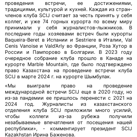
проведения встречи, ее достижениями,
традициями, культурой и кухней. Каждая из стран-
членов клуба SCIJ считает за честь принять у себя
коллег, и уже 74 горных курорта по всему миру
принимали у себя журналистов-лыжников. В
последние годы хозяевами встреч были курорты
Baqueira-Beret в Испании и Sestriere в Италии, Val
Cenis Vanoise и Vald’Arly во Франции, Роза Хутор в
России и Пампорово в Болгарии. В 2023 году
очередное собрание клуба прошло в Канаде на
курорте Marble Mountain, где было подтверждено
право Казахстана на проведение встречи клуба
SCIJ в марте 2024 г. на курорте Шымбулак.
«Мы выиграли право на проведение
международной встречи SCIJ еще в 2020 году, но
из-за пандемии ее пришлось перенести с 2021 на
2024 год. Журналисты из казахстанского
отделения клуба SCIJ приложили много усилий,
чтобы коллеги из-за рубежа получили
незабываемые впечатления от посещения нашей
республики», - комментирует президент SCIJ
Kazakhstan Ирина Баженова.