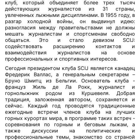
клуб, который объединяет более трех тысяч
действующих журналистов из 31 страны,
увлеченных лыжными дисциплинами. В 1955 году, в
разгар холодной войны, он выдвинул идею:
разногласия между правительствами не должны
мешать журналистам и спортсменам свободно
общаться. Это и стало девизом SCIJ:
содействовать расширению контактов и
взаимодействия журналистов на основе
профессиональных и спортивных интересов.
Сегодня президентом клуба SCIJ является канадец
Фредерик Валлас, а генеральным секретарем –
Бруно Шмитц из Бельгии. Основатель клуба -
француз Жиль де Ла Рокк, журналист и
горнолыжник родом из Куршевеля. Добрая
традиция, заложенная автором, сохраняется и
сейчас. Каждый год проводятся традиционные
ежегодные встречи членов клуба на лучших
горных курортах мира, в программе таких встреч -
соревнования по горным и беговым лыжам, а
также дискуссии на политические и
профессиональные темы, знакомство со страной