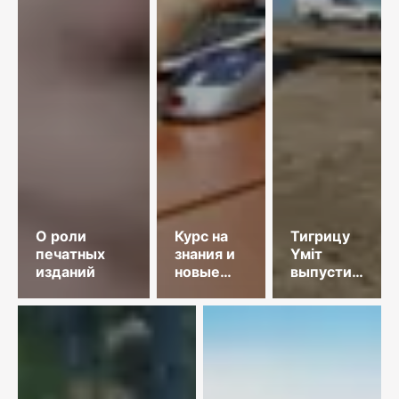
О роли
Курс на
Тигрицу
печатных
знания и
Үміт
изданий
новые
выпустили
технологии
в Иле-
Балхашский
заповедник