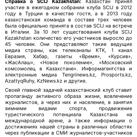
Справка о SCIJ Kazakhstan:
Казахстан принял
участие в ежегодном собрании клуба SCIJ в 2012
году в Турции в качестве гостя, а в 2013 году
казахстанская команда в составе трех человек
была официально принята в состав SCIJ на встрече
в Италии. За 10 лет существования клуба SCIJ
Kazakhstan количество его участников выросло до
45 человек. Они представляют такие ведущие
медиа страны, как телеканалы КТК, 1 канал
Евразия, Хабар, газеты «Время», «Курсив»,
«ЖасАлаш», «Новое поколение», «Московский
комсомолец в Казахстане». Информагентства и
электронные медиа Tengrinews.kz, Prosports.kz,
AzattyqRuhy, KzNews.kz и другие.
Своей главной задачей казахстанский клуб ставит
пропаганду активного образа жизни, вовлечение
журналистов, а через них и население, в занятия
зимними видами спорта, продвижение
туристического потенциала Казахстана на
международной арене, а также информации о
достижениях нашей страны в различных областях
через публикации в СМИ журналистов-участников