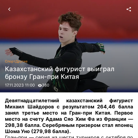
Спорт
Другие
Казахстанский фигурист выиграл
бронзу Гран-при Китая
17.11.2023 11:00
380
Девятнадцатилетний казахстанский фигурист
Михаил Шайдоров с результатом 264,46 балла
занял третье место на Гран-при Китая. Первое
место на счету Адама Сяо Хим Фа из Франции —
298,38 балла. Серебряным призером стал японец
Шома Уно (279,98 балла).
Гран-при — серия из шести турниров с октября по