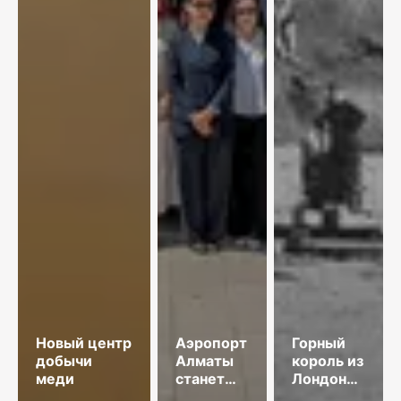
Новый центр
Аэропорт
Горный
добычи
Алматы
король из
меди
станет
Лондона
привлекательнее
и золото