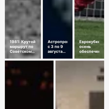
1981: Крутой
Астропрогноз
Еврокубковая
маршрут по
с 3 по 9
осень
Советскому
августа
обеспечена
Союзу
2026
года