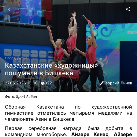
Спорт
Другие
Казахстанские «художницы»
пошумели в Бишкеке
27.05.2026 13:00
322
Георгий Линев
Фото: Sport Action
Сборная Казахстана по художественной
гимнастике отметилась четырьмя медалями на
чемпионате Азии в Бишкеке.
Первая серебряная награда была добыта в
командном многоборье.
Айзере Кенес
,
Айзере