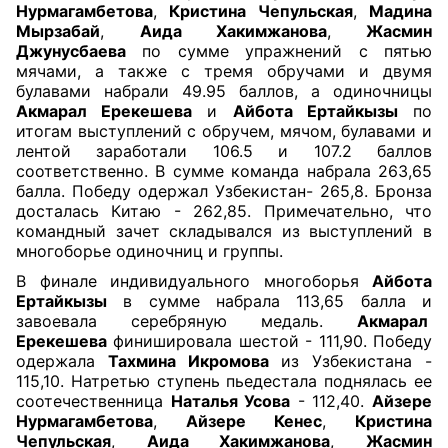
Нурмагамбетова
,
Кристина Чепульская
,
Мадина
Мырзабай
,
Аида Хакимжанова
,
Жасмин
Джунусбаева
по сумме упражнений с пятью
мячами, а также с тремя обручами и двумя
булавами набрали 49.95 баллов, а одиночницы
Акмарал Ерекешева
и
Айбота Ертайкызы
по
итогам выступлений с обручем, мячом, булавами и
лентой заработали 106.5 и 107.2 баллов
соответственно. В сумме команда набрала 263,65
балла. Победу одержал Узбекистан- 265,8. Бронза
досталась Китаю - 262,85. Примечательно, что
командный зачет складывался из выступлений в
многоборье одиночниц и группы.
В финале индивидуального многоборья
Айбота
Ертайкызы
в сумме набрала 113,65 балла и
завоевала серебряную медаль.
Акмарал
Ерекешева
финишировала шестой - 111,90. Победу
одержала
Тахмина Икромова
из Узбекистана -
115,10. Натретью ступень пьедестала поднялась ее
соотечественница
Наталья Усова
- 112,40.
Айзере
Нурмагамбетова
,
Айзере Кенес
,
Кристина
Чепульская
,
Аида Хакимжанова
,
Жасмин