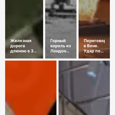
Железная
Горный
Переговоры
дорога
король из
в Вене.
длиною в 35
Лондона
Удар по
лет
и золото
танкеру.
Майкаина
КНДР
осудила
Японию