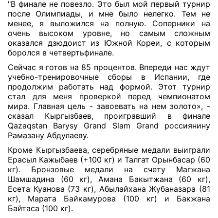
"В финале не повезло. Это был мой первый турнир
после Олимпиады, и мне было нелегко. Тем не
менее, я выложился на полную. Соперники на
очень высоком уровне, но самым сложным
оказался дзюдоист из Южной Кореи, с которым
боролся в четвертьфинале.
Сейчас я готов на 85 процентов. Впереди нас ждут
учебно-тренировочные сборы в Испании, где
продолжим работать над формой. Этот турнир
стал для меня проверкой перед чемпионатом
мира. Главная цель - завоевать на нем золото», -
сказал Кыргызбаев, проигравший в финале
Qazaqstan Barysy Grand Slam Grand россиянину
Рамазану Абдулаеву.
Кроме Кыргызбаева, серебряные медали выиграли
Ерасыл Кажыбаев (+100 кг) и Талгат Орынбасар (60
кг). Бронзовые медали на счету Магжана
Шамшадина (60 кг), Амана Бакытжана (60 кг),
Есета Куанова (73 кг), Абылайхана Жубаназара (81
кг), Марата Байкамурова (100 кг) и Бакжана
Байтаса (100 кг).