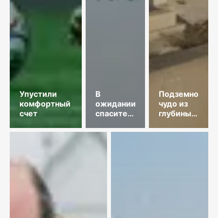
Упустили
В
Подземное
комфортный
ожидании
чудо из
счет
спасительного
глубины
звонка
веков